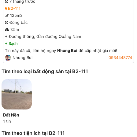
7 tháng trước
B2-111
125m2
Đông bắc
7.5m
+
Đường thông, Gần đường Quảng Nam
+
Sạch
Tin này đã cũ, liên hệ ngay
Nhung Bui
để cập nhật giá mới!
Nhung Bui
0934448774
Tìm theo loại bất động sản tại B2-111
Đất Nền
1 tin
Tìm theo tiện ích tại B2-111