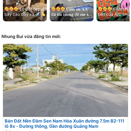
Lô đất đẹp đã
𝐂𝐚̉𝐦 𝐨̛𝐧 𝐀/𝐂
Cảm ơn s
bay cao bay xa
đ𝐚̃ 𝐭𝐢𝐧 𝐭𝐮̛𝐨̛̉𝐧𝐠 đ𝐞̂̉ 𝐞𝐦 𝐱𝐮̛̉
tiên của A/C chủ
Cảm ơn chị chủ đất
𝐥𝐲́ 𝐡𝐞̂́𝐭 𝐦𝐨̣𝐢 𝐯𝐢𝐞̣̂𝐜!
và kết nối nhẹ n
đã luôn ưu tiên và…
Thêm lô đất đẹp khu
của các bạn MG
Bá…
Hoà…
Nhung Bui vừa đăng tin mới:
Bán Đất Nền Đầm Sen Nam Hòa Xuân đường 7.5m B2-111
lô 8x - Đường thông, Gần đường Quảng Nam