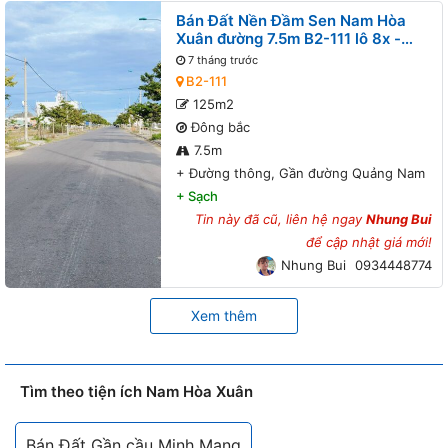
Bán Đất Nền Đầm Sen Nam Hòa
Xuân đường 7.5m B2-111 lô 8x -
Đường thông, Gần đường Quảng
7 tháng trước
Nam
B2-111
125m2
Đông bắc
7.5m
+
Đường thông, Gần đường Quảng Nam
+
Sạch
Tin này đã cũ, liên hệ ngay
Nhung Bui
để cập nhật giá mới!
Nhung Bui
0934448774
Xem thêm
Tìm theo tiện ích Nam Hòa Xuân
Bán Đất Gần cầu Minh Mạng