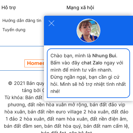
Hỗ trợ
Mạng xã hội
×
Hướng dẫn đăng tin
Tuyển dụng
Đối tác liên kết
Chào bạn, mình là
Nhung Bui
.
Bấm vào đây
chat Zalo
ngay với
mình để mình tư vấn nhanh.
Đừng ngần ngại, bạn cần gì cứ
© 2021 Bản quyền thuộc
landmap.vn
. Phát triển nền
hỏi. Mình sẽ hỗ trợ nhiệt tình nhất
tảng bởi Công ty Home Land Việt Nam.
nhé!
Từ khóa: Bán đất hòa xuân, bán đất nam cầu nguyễn tri
phương, đất nền hòa xuân mở rộng, bán đất đảo vip
hòa xuân, bán đất nền euro village 2 hòa xuân, đất đảo
1 đảo 2 hòa xuân, đất nam hòa xuân, đất nền điện âm,
bán đất đầm sen, bán đất hòa quý, bán đất nam cẩm lệ,