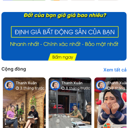
Cộng đồng
Xem tất cả
Thanh Xuân
Thanh Xuân
Thanh Xuâ
3 tháng trước
8 tháng trước
9 tháng t