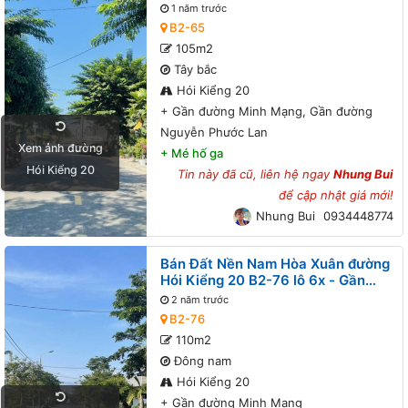
đường Minh Mạng, Gần đường
1 năm trước
Nguyễn Phước Lan
B2-65
105m2
Tây bắc
Hói Kiểng 20
+
Gần đường Minh Mạng, Gần đường
Nguyễn Phước Lan
Xem ảnh đường
+
Mé hố ga
Hói Kiểng 20
Tin này đã cũ, liên hệ ngay
Nhung Bui
để cập nhật giá mới!
Nhung Bui
0934448774
Bán Đất Nền Nam Hòa Xuân đường
Hói Kiểng 20 B2-76 lô 6x - Gần
đường Minh Mạng
2 năm trước
B2-76
110m2
Đông nam
Hói Kiểng 20
+
Gần đường Minh Mạng