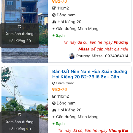
B2-76
110m2
Đông nam
Hói Kiểng 20
+
Gần đường Minh Mạng
Xem ảnh đường
+
Sạch
Hói Kiểng 20
Tin này đã cũ, liên hệ ngay
Phương
Missa
để cập nhật giá mới!
Phương Missa
0934964914
Bán Đất Nền Nam Hòa Xuân đường
Hói Kiểng 20 B2-76 lô 6x - Gần
đường Minh Mạng
1 năm trước
B2-76
110m2
Đông nam
Hói Kiểng 20
+
Gần đường Minh Mạng
Xem ảnh đường
+
Sạch
Hói Kiểng 20
Tin này đã cũ, liên hệ ngay
Nhung Bui