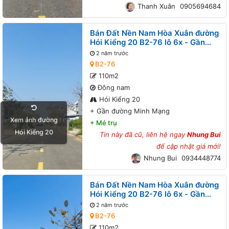
Thanh Xuân
0905694684
Bán Đất Nền Nam Hòa Xuân đường
Hói Kiểng 20 B2-76 lô 6x - Gần
đường Minh Mạng
2 năm trước
B2-76
110m2
Đông nam
Hói Kiểng 20
+
Gần đường Minh Mạng
Xem ảnh đường
+
Mé trụ
Hói Kiểng 20
Tin này đã cũ, liên hệ ngay
Nhung Bui
để cập nhật giá mới!
Nhung Bui
0934448774
Bán Đất Nền Nam Hòa Xuân đường
Hói Kiểng 20 B2-76 lô 6x - Gần
đường Minh Mạng
2 năm trước
B2-76
110m2