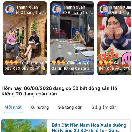
Thanh Xuân
Thanh Xuân
Thanh Xuâ
3 tháng trước
8 tháng trước
9 tháng t
Lô đất đẹp đã
𝐂𝐚̉𝐦 𝐨̛𝐧 𝐀/𝐂
Cảm ơn s
bay cao bay xa
đ𝐚̃ 𝐭𝐢𝐧 𝐭𝐮̛𝐨̛̉𝐧𝐠 đ𝐞̂̉ 𝐞𝐦 𝐱𝐮̛̉
tiên của A/C chủ
Cảm ơn chị chủ đất
𝐥𝐲́ 𝐡𝐞̂́𝐭 𝐦𝐨̣𝐢 𝐯𝐢𝐞̣̂𝐜!
và kết nối nhẹ n
đã luôn ưu tiên và…
Thêm lô đất đẹp khu
của các bạn MG
Bá…
Hoà…
Hôm nay, 06/08/2026 đang có 50 bất động sản Hói
Kiểng 20 đang chào bán
Mới nhất
Xu hướng
Giá tăng dần
Giá giảm dần
Bán Đất Nền Nam Hòa Xuân đường
Hói Kiểng 20 B2-75 lô 1x - Gần