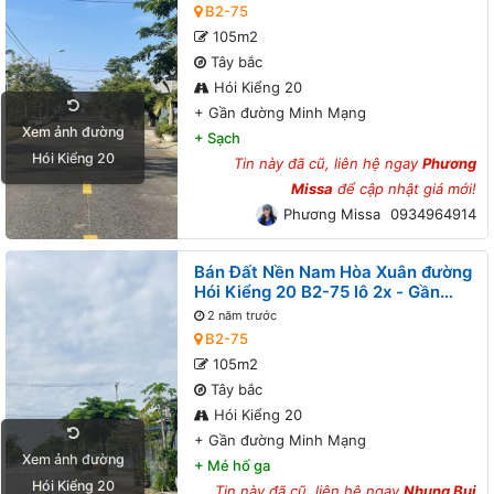
B2-75
105m2
Tây bắc
Hói Kiểng 20
+
Gần đường Minh Mạng
Xem ảnh đường
+
Sạch
Hói Kiểng 20
Tin này đã cũ, liên hệ ngay
Phương
Missa
để cập nhật giá mới!
Phương Missa
0934964914
Bán Đất Nền Nam Hòa Xuân đường
Hói Kiểng 20 B2-75 lô 2x - Gần
đường Minh Mạng
2 năm trước
B2-75
105m2
Tây bắc
Hói Kiểng 20
+
Gần đường Minh Mạng
Xem ảnh đường
+
Mé hố ga
Hói Kiểng 20
Tin này đã cũ, liên hệ ngay
Nhung Bui