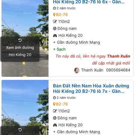
Hói Kiểng 20 B2-76 lô 6x - Gần
đường Minh Mạng
2 năm trước
B2-76
110m2
Đông nam
Hói Kiểng 20
+
Gần đường Minh Mạng
Xem ảnh đường
+
Sạch
Hói Kiểng 20
Tin này đã cũ, liên hệ ngay
Thanh Xuân
để cập nhật giá mới!
Thanh Xuân
0905694684
Bán Đất Nền Nam Hòa Xuân đường
Hói Kiểng 20 B2-76 lô 7x - Gần
đường Minh Mạng
2 năm trước
B2-76
110m2
Đông nam
Hói Kiểng 20
+
Gần đường Minh Mạng