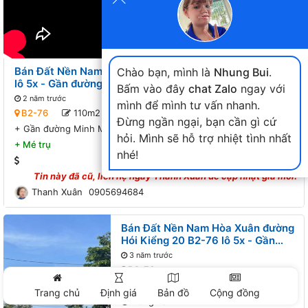
Bán Đất Nền Nam Hòa Xuân đường Hói Kiểng 20 B2-76
Chào bạn, mình là
Nhung Bui
.
lô 5x - Gần đường Minh Mạng
Bấm vào đây
chat Zalo
ngay với
2 năm trước
mình để mình tư vấn nhanh.
B2-76
110m2
Đông nam
Hói Kiểng 20
Đừng ngần ngại, bạn cần gì cứ
+
Gần đường Minh Mạng
hỏi. Mình sẽ hỗ trợ nhiệt tình nhất
+
Mé trụ
nhé!
Tin này đã cũ, liên hệ ngay
Thanh Xuân
để cập nhật giá mới!
Thanh Xuân
0905694684
Bán Đất Nền Nam Hòa Xuân đường
Hói Kiểng 20 B2-76 lô 5x - Gần
đường Minh Mạng
3 năm trước
B2-76
110m2
Trang chủ
Định giá
Bản đồ
Cộng đồng
Đông nam