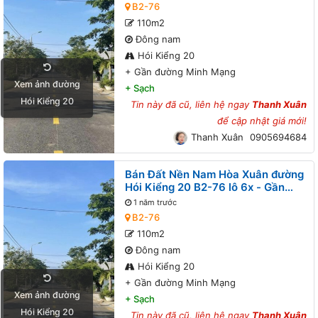
B2-76
110m2
Đông nam
Hói Kiểng 20
+
Gần đường Minh Mạng
Xem ảnh đường
+
Sạch
Hói Kiểng 20
Tin này đã cũ, liên hệ ngay
Thanh Xuân
để cập nhật giá mới!
Thanh Xuân
0905694684
Bán Đất Nền Nam Hòa Xuân đường
Hói Kiểng 20 B2-76 lô 6x - Gần
đường Minh Mạng
1 năm trước
B2-76
110m2
Đông nam
Hói Kiểng 20
+
Gần đường Minh Mạng
Xem ảnh đường
+
Sạch
Hói Kiểng 20
Tin này đã cũ, liên hệ ngay
Thanh Xuân