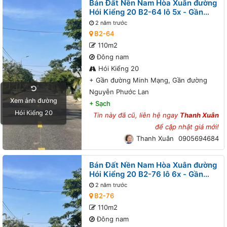
Bán Đất Nền Nam Hòa Xuân đường
Hói Kiểng 20 B2-64 lô 5x - Gần
đường Minh Mạng, Gần đường
2 năm trước
Nguyễn Phước Lan
B2-64
110m2
Đông nam
Hói Kiểng 20
+
Gần đường Minh Mạng, Gần đường
Nguyễn Phước Lan
Xem ảnh đường
+
Sạch
Hói Kiểng 20
Tin này đã cũ, liên hệ ngay
Thanh Xuân
để cập nhật giá mới!
Thanh Xuân
0905694684
Bán Đất Nền Nam Hòa Xuân đường
Hói Kiểng 20 B2-76 lô 6x - Gần
đường Minh Mạng
2 năm trước
B2-76
110m2
Đông nam