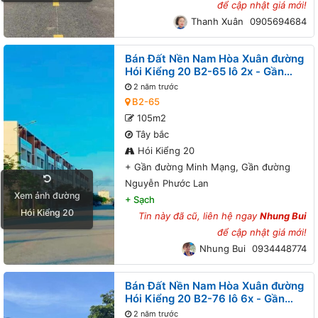
để cập nhật giá mới!
Thanh Xuân
0905694684
Bán Đất Nền Nam Hòa Xuân đường
Hói Kiểng 20 B2-65 lô 2x - Gần
đường Minh Mạng, Gần đường
2 năm trước
Nguyễn Phước Lan
B2-65
105m2
Tây bắc
Hói Kiểng 20
+
Gần đường Minh Mạng, Gần đường
Nguyễn Phước Lan
Xem ảnh đường
+
Sạch
Hói Kiểng 20
Tin này đã cũ, liên hệ ngay
Nhung Bui
để cập nhật giá mới!
Nhung Bui
0934448774
Bán Đất Nền Nam Hòa Xuân đường
Hói Kiểng 20 B2-76 lô 6x - Gần
đường Minh Mạng
2 năm trước