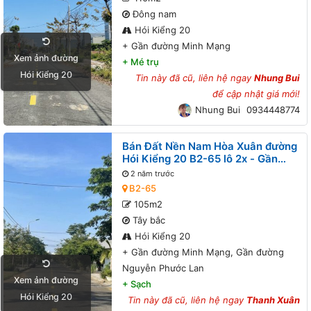
Đông nam
Hói Kiểng 20
+
Gần đường Minh Mạng
Xem ảnh đường
+
Mé trụ
Hói Kiểng 20
Tin này đã cũ, liên hệ ngay
Nhung Bui
để cập nhật giá mới!
Nhung Bui
0934448774
Bán Đất Nền Nam Hòa Xuân đường
Hói Kiểng 20 B2-65 lô 2x - Gần
đường Minh Mạng, Gần đường
2 năm trước
Nguyễn Phước Lan
B2-65
105m2
Tây bắc
Hói Kiểng 20
+
Gần đường Minh Mạng, Gần đường
Nguyễn Phước Lan
Xem ảnh đường
+
Sạch
Hói Kiểng 20
Tin này đã cũ, liên hệ ngay
Thanh Xuân