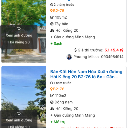
đường Minh Mạng
2 tháng trước
B2-75
105m2
Tây bắc
Hói Kiểng 20
Xem ảnh đường
+
Gần đường Minh Mạng
Hói Kiểng 20
+
Sạch
Giá thị trường:
5.1->5.4 tỷ
Phương Missa
0934964914
Bán Đất Nền Nam Hòa Xuân đường
Hói Kiểng 20 B2-76 lô 6x - Gần
đường Minh Mạng
1 năm trước
B2-76
110m2
Đông nam
Hói Kiểng 20
+
Gần đường Minh Mạng
Xem ảnh đường
+
Mé trụ
Hói Kiểng 20