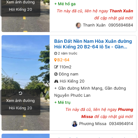
Xem ảnh đường
+
Mé hố ga
Hói Kiểng 20
Tin này đã cũ, liên hệ ngay
Thanh Xuân
để cập nhật giá mới!
Thanh Xuân
0905694684
Bán Đất Nền Nam Hòa Xuân đường
Hói Kiểng 20 B2-64 lô 5x - Gần
đường Minh Mạng, Gần đường
2 năm trước
Nguyễn Phước Lan
B2-64
110m2
Đông nam
Hói Kiểng 20
+
Gần đường Minh Mạng, Gần đường
Nguyễn Phước Lan
Xem ảnh đường
+
Mé trụ
Hói Kiểng 20
Tin này đã cũ, liên hệ ngay
Phương
Missa
để cập nhật giá mới!
Phương Missa
0934964914