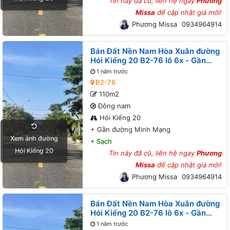
Tin này đã cũ, liên hệ ngay
Phương
Missa
để cập nhật giá mới!
Phương Missa
0934964914
Bán Đất Nền Nam Hòa Xuân đường
Hói Kiểng 20 B2-76 lô 6x - Gần
đường Minh Mạng
1 năm trước
B2-76
110m2
Đông nam
Hói Kiểng 20
+
Gần đường Minh Mạng
Xem ảnh đường
+
Sạch
Hói Kiểng 20
Tin này đã cũ, liên hệ ngay
Phương
Missa
để cập nhật giá mới!
Phương Missa
0934964914
Bán Đất Nền Nam Hòa Xuân đường
Hói Kiểng 20 B2-76 lô 6x - Gần
đường Minh Mạng
1 năm trước