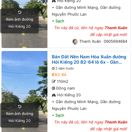
Hói Kiểng 20
+
Gần đường Minh Mạng, Gần đường
Nguyễn Phước Lan
Xem ảnh đường
+
Sạch
Hói Kiểng 20
Tin này đã cũ, liên hệ ngay
Thanh Xuân
để cập nhật giá mới!
Thanh Xuân
0905694684
Bán Đất Nền Nam Hòa Xuân đường
Hói Kiểng 20 B2-64 lô 6x - Gần
đường Minh Mạng, Gần đường
2 năm trước
Nguyễn Phước Lan
B2-64
110m2
Đông nam
Hói Kiểng 20
+
Gần đường Minh Mạng, Gần đường
Nguyễn Phước Lan
Xem ảnh đường
+
Sạch
Hói Kiểng 20
Tin này đã cũ, liên hệ ngay
Thanh Xuân
để cập nhật giá mới!