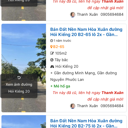
Tin này đã cũ, liên hệ ngay
Thanh Xuân
để cập nhật giá mới!
Thanh Xuân
0905694684
Bán Đất Nền Nam Hòa Xuân đường
Hói Kiểng 20 B2-65 lô 2x - Gần
đường Minh Mạng, Gần đường
1 năm trước
Nguyễn Phước Lan
B2-65
105m2
Tây bắc
Hói Kiểng 20
+
Gần đường Minh Mạng, Gần đường
Nguyễn Phước Lan
Xem ảnh đường
+
Mé hố ga
Hói Kiểng 20
Tin này đã cũ, liên hệ ngay
Thanh Xuân
để cập nhật giá mới!
Thanh Xuân
0905694684
Bán Đất Nền Nam Hòa Xuân đường
Hói Kiểng 20 B2-75 lô 2x - Gần