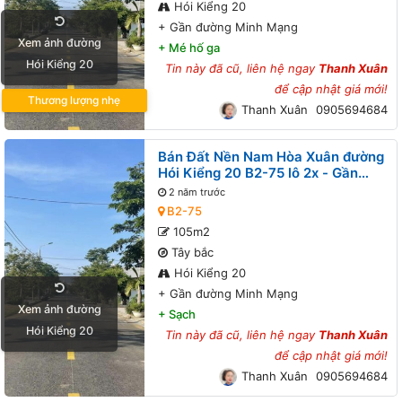
Hói Kiểng 20
+
Gần đường Minh Mạng
Xem ảnh đường
+
Mé hố ga
Hói Kiểng 20
Tin này đã cũ, liên hệ ngay
Thanh Xuân
để cập nhật giá mới!
Thương lượng nhẹ
Thanh Xuân
0905694684
Bán Đất Nền Nam Hòa Xuân đường
Hói Kiểng 20 B2-75 lô 2x - Gần
đường Minh Mạng
2 năm trước
B2-75
105m2
Tây bắc
Hói Kiểng 20
+
Gần đường Minh Mạng
Xem ảnh đường
+
Sạch
Hói Kiểng 20
Tin này đã cũ, liên hệ ngay
Thanh Xuân
để cập nhật giá mới!
Thanh Xuân
0905694684