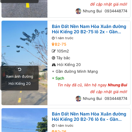
để cập nhật giá mới!
Nhung Bui
0934448774
Bán Đất Nền Nam Hòa Xuân đường
Hói Kiểng 20 B2-75 lô 2x - Gần
đường Minh Mạng
1 năm trước
B2-75
105m2
Tây bắc
Hói Kiểng 20
+
Gần đường Minh Mạng
Xem ảnh đường
+
Sạch
Hói Kiểng 20
Tin này đã cũ, liên hệ ngay
Nhung Bui
để cập nhật giá mới!
Nhung Bui
0934448774
Bán Đất Nền Nam Hòa Xuân đường
Hói Kiểng 20 B2-76 lô 6x - Gần
đường Minh Mạng
1 năm trước
B2-76