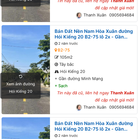
Tin này đã cũ, liên hệ ngay
Thanh Xuân
để cập nhật giá mới!
Thanh Xuân
0905694684
Bán Đất Nền Nam Hòa Xuân đường
Hói Kiểng 20 B2-75 lô 2x - Gần
đường Minh Mạng
2 năm trước
B2-75
105m2
Tây bắc
Hói Kiểng 20
+
Gần đường Minh Mạng
Xem ảnh đường
+
Sạch
Hói Kiểng 20
Tin này đã cũ, liên hệ ngay
Thanh Xuân
để cập nhật giá mới!
Thanh Xuân
0905694684
Bán Đất Nền Nam Hòa Xuân đường
Hói Kiểng 20 B2-75 lô 2x - Gần
đường Minh Mạng
2 năm trước