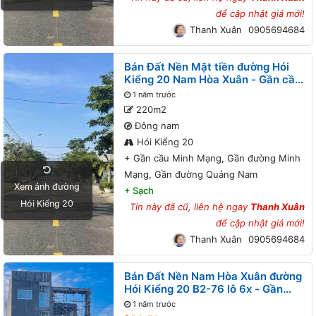
để cập nhật giá mới!
Thanh Xuân
0905694684
Bán Đất Nền Mặt tiền đường Hói
Kiểng 20 Nam Hòa Xuân - Gần cầu
Minh Mạng, Gần đường Minh
1 năm trước
Mạng, Gần đường Quảng Nam
220m2
Đông nam
Hói Kiểng 20
+
Gần cầu Minh Mạng, Gần đường Minh
Mạng, Gần đường Quảng Nam
Xem ảnh đường
+
Sạch
Hói Kiểng 20
Tin này đã cũ, liên hệ ngay
Thanh Xuân
để cập nhật giá mới!
Thanh Xuân
0905694684
Bán Đất Nền Nam Hòa Xuân đường
Hói Kiểng 20 B2-76 lô 6x - Gần
đường Minh Mạng
1 năm trước