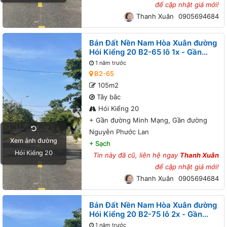
để cập nhật giá mới!
Thanh Xuân
0905694684
Bán Đất Nền Nam Hòa Xuân đường
Hói Kiểng 20 B2-65 lô 1x - Gần
đường Minh Mạng, Gần đường
1 năm trước
Nguyễn Phước Lan
B2-65
105m2
Tây bắc
Hói Kiểng 20
+
Gần đường Minh Mạng, Gần đường
Nguyễn Phước Lan
Xem ảnh đường
+
Sạch
Hói Kiểng 20
Tin này đã cũ, liên hệ ngay
Thanh Xuân
để cập nhật giá mới!
Thanh Xuân
0905694684
Bán Đất Nền Nam Hòa Xuân đường
Hói Kiểng 20 B2-75 lô 2x - Gần
đường Minh Mạng
1 năm trước