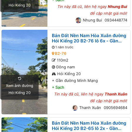
Hói Kiểng 20
Tin này đã cũ, liên hệ ngay
Nhung Bui
để cập nhật giá mới!
Nhung Bui
0934448774
Bán Đất Nền Nam Hòa Xuân đường
Hói Kiểng 20 B2-76 lô 6x - Gần
đường Minh Mạng
1 năm trước
B2-76
110m2
Đông nam
Hói Kiểng 20
+
Gần đường Minh Mạng
Xem ảnh đường
+
Sạch
Hói Kiểng 20
Tin này đã cũ, liên hệ ngay
Thanh Xuân
để cập nhật giá mới!
Thanh Xuân
0905694684
Bán Đất Nền Nam Hòa Xuân đường
Hói Kiểng 20 B2-65 lô 2x - Gần