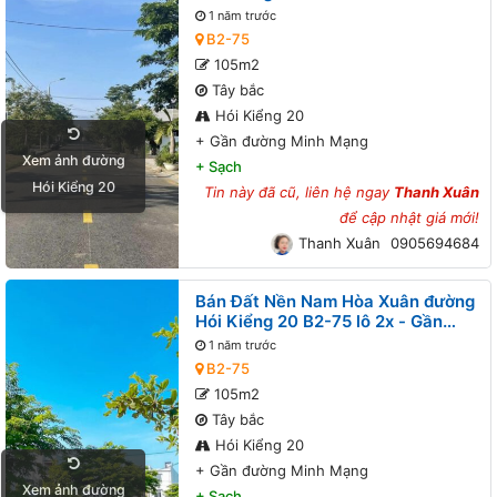
đường Minh Mạng
1 năm trước
B2-75
105m2
Tây bắc
Hói Kiểng 20
+
Gần đường Minh Mạng
Xem ảnh đường
+
Sạch
Hói Kiểng 20
Tin này đã cũ, liên hệ ngay
Thanh Xuân
để cập nhật giá mới!
Thanh Xuân
0905694684
Bán Đất Nền Nam Hòa Xuân đường
Hói Kiểng 20 B2-75 lô 2x - Gần
đường Minh Mạng
1 năm trước
B2-75
105m2
Tây bắc
Hói Kiểng 20
+
Gần đường Minh Mạng
Xem ảnh đường
+
Sạch