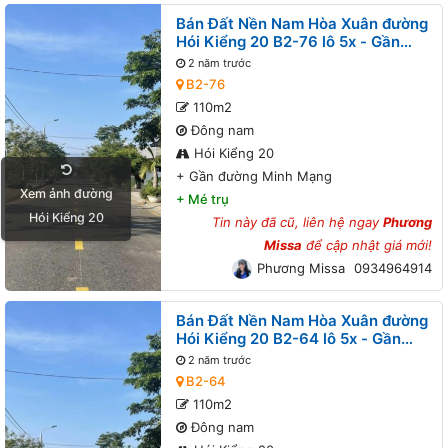
Bán Đất Nền Nam Hòa Xuân đường
Hói Kiểng 20 B2-76 lô 5x - Gần
đường Minh Mạng
2 năm trước
B2-76
110m2
Đông nam
Hói Kiểng 20
+
Gần đường Minh Mạng
Xem ảnh đường
+
Mé trụ
Hói Kiểng 20
Tin này đã cũ, liên hệ ngay
Phương
Missa
để cập nhật giá mới!
Phương Missa
0934964914
Bán Đất Nền Nam Hòa Xuân đường
Hói Kiểng 20 B2-64 lô 5x - Gần
đường Minh Mạng, Gần đường
2 năm trước
Nguyễn Phước Lan
B2-64
110m2
Đông nam