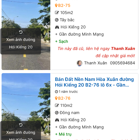
B2-75
105m2
Tây bắc
Hói Kiểng 20
+
Gần đường Minh Mạng
Xem ảnh đường
+
Sạch
Hói Kiểng 20
Tin này đã cũ, liên hệ ngay
Thanh Xuân
để cập nhật giá mới!
Thanh Xuân
0905694684
Bán Đất Nền Nam Hòa Xuân đường
Hói Kiểng 20 B2-76 lô 6x - Gần
đường Minh Mạng
1 năm trước
B2-76
110m2
Đông nam
Hói Kiểng 20
+
Gần đường Minh Mạng
Xem ảnh đường
+
Mé trụ
Hói Kiểng 20