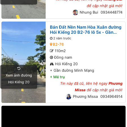
để cập nhật giá mới!
Nhung Bui
0934448774
Bán Đất Nền Nam Hòa Xuân đường
Hói Kiểng 20 B2-76 lô 5x - Gần
đường Minh Mạng
2 năm trước
B2-76
110m2
Đông nam
Hói Kiểng 20
+
Gần đường Minh Mạng
Xem ảnh đường
+
Mé trụ
Hói Kiểng 20
Tin này đã cũ, liên hệ ngay
Phương
Missa
để cập nhật giá mới!
Phương Missa
0934964914