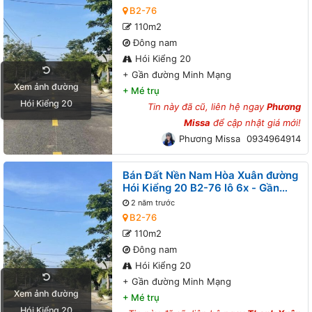
B2-76
110m2
Đông nam
Hói Kiểng 20
+
Gần đường Minh Mạng
Xem ảnh đường
+
Mé trụ
Hói Kiểng 20
Tin này đã cũ, liên hệ ngay
Phương
Missa
để cập nhật giá mới!
Phương Missa
0934964914
Bán Đất Nền Nam Hòa Xuân đường
Hói Kiểng 20 B2-76 lô 6x - Gần
đường Minh Mạng
2 năm trước
B2-76
110m2
Đông nam
Hói Kiểng 20
+
Gần đường Minh Mạng
Xem ảnh đường
+
Mé trụ
Hói Kiểng 20