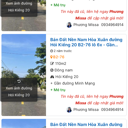
Xem ảnh đường
+
Mé trụ
Hói Kiểng 20
Tin này đã cũ, liên hệ ngay
Phương
Missa
để cập nhật giá mới!
Phương Missa
0934964914
Bán Đất Nền Nam Hòa Xuân đường
Hói Kiểng 20 B2-76 lô 6x - Gần
đường Minh Mạng
2 năm trước
B2-76
110m2
Đông nam
Hói Kiểng 20
+
Gần đường Minh Mạng
Xem ảnh đường
+
Mé trụ
Hói Kiểng 20
Tin này đã cũ, liên hệ ngay
Phương
Missa
để cập nhật giá mới!
Phương Missa
0934964914
Bán Đất Nền Nam Hòa Xuân đường