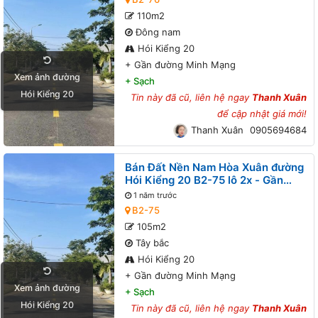
110m2
Đông nam
Hói Kiểng 20
+
Gần đường Minh Mạng
Xem ảnh đường
+
Sạch
Hói Kiểng 20
Tin này đã cũ, liên hệ ngay
Thanh Xuân
để cập nhật giá mới!
Thanh Xuân
0905694684
Bán Đất Nền Nam Hòa Xuân đường
Hói Kiểng 20 B2-75 lô 2x - Gần
đường Minh Mạng
1 năm trước
B2-75
105m2
Tây bắc
Hói Kiểng 20
+
Gần đường Minh Mạng
Xem ảnh đường
+
Sạch
Hói Kiểng 20
Tin này đã cũ, liên hệ ngay
Thanh Xuân