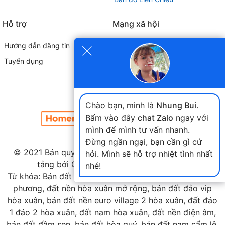
Hỗ trợ
Mạng xã hội
×
Hướng dẫn đăng tin
Tuyển dụng
Đối tác liên kết
Chào bạn, mình là
Nhung Bui
.
Bấm vào đây
chat Zalo
ngay với
mình để mình tư vấn nhanh.
Đừng ngần ngại, bạn cần gì cứ
© 2021 Bản quyền thuộc
landmap.vn
. Phát triển nền
hỏi. Mình sẽ hỗ trợ nhiệt tình nhất
tảng bởi Công ty Home Land Việt Nam.
nhé!
Từ khóa: Bán đất hòa xuân, bán đất nam cầu nguyễn tri
phương, đất nền hòa xuân mở rộng, bán đất đảo vip
hòa xuân, bán đất nền euro village 2 hòa xuân, đất đảo
1 đảo 2 hòa xuân, đất nam hòa xuân, đất nền điện âm,
bán đất đầm sen, bán đất hòa quý, bán đất nam cẩm lệ,