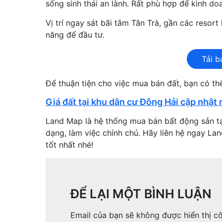
sống sinh thái an lành. Rất phù hợp để kinh do
Vị trí ngay sát bãi tắm Tân Trà, gần các resort
năng để đầu tư.
Tải b
Để thuận tiện cho việc mua bán đất, bạn có t
Giá đất tại khu dân cư Đông Hải cập nhật 
Land Map là hệ thống mua bán bất động sản t
dạng, làm việc chính chủ. Hãy liên hệ ngay La
tốt nhất nhé!
ĐỂ LẠI MỘT BÌNH LUẬN
Email của bạn sẽ không được hiển thị cô