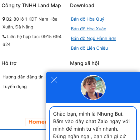
Công ty TNHH Land Map
Download
B2-80 lô 1 KĐT Nam Hòa
Bản đồ Hòa Quý
Xuân, Đà Nẵng
Bản đồ Hòa Xuân
Liên hệ hợp tác: 0915 694
Bản đồ Ngũ Hành Sơn
624
Bản đồ Liên Chiểu
Hỗ trợ
Mạng xã hội
×
Hướng dẫn đăng tin
Tuyển dụng
Đối tác liên kết
Chào bạn, mình là
Nhung Bui
.
Bấm vào đây
chat Zalo
ngay với
mình để mình tư vấn nhanh.
Đừng ngần ngại, bạn cần gì cứ