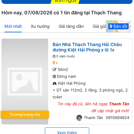
Hôm nay, 07/08/2026 có 1 tin đăng tại Thạch Thang
Mới nhất
Xu hướng
Giá tăng dần
Giá giảm dần
Bản đồ
Bán Nhà Thạch Thang Hải Châu
đường Kiệt Hải Phòng x lô 1x
5 năm trước
x
56m2
Đông nam
Kiệt Hải Phòng
+ DT sàn 112m2, 2 tầng, 3 phòng ngủ, 2
toilet
Tin này đã cũ, liên hệ ngay
Thanh Tân
để cập nhật giá mới!
Thương lượng nhẹ
Thanh Tân
0915694624
Xem thêm