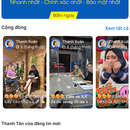
Cộng đồng
Xem tất cả
Thanh Xuân
Thanh Xuân
Thanh Xuâ
3 tháng trước
8 tháng trước
9 tháng t
Lô đất đẹp đã
𝐂𝐚̉𝐦 𝐨̛𝐧 𝐀/𝐂
Cảm ơn s
bay cao bay xa
đ𝐚̃ 𝐭𝐢𝐧 𝐭𝐮̛𝐨̛̉𝐧𝐠 đ𝐞̂̉ 𝐞𝐦 𝐱𝐮̛̉
tiên của A/C chủ
Cảm ơn chị chủ đất
𝐥𝐲́ 𝐡𝐞̂́𝐭 𝐦𝐨̣𝐢 𝐯𝐢𝐞̣̂𝐜!
và kết nối nhẹ n
đã luôn ưu tiên và…
Thêm lô đất đẹp khu
của các bạn MG
Bá…
Hoà…
Thanh Tân vừa đăng tin mới: