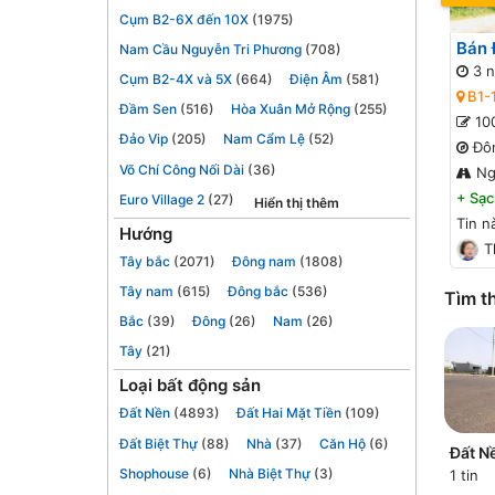
Cụm B2-6X đến 10X
(1975)
Bán 
Nam Cầu Nguyễn Tri Phương
(708)
3 n
Cụm B2-4X và 5X
(664)
Điện Âm
(581)
B1-
Đầm Sen
(516)
Hòa Xuân Mở Rộng
(255)
10
Đảo Vip
(205)
Nam Cẩm Lệ
(52)
Đô
Võ Chí Công Nối Dài
(36)
Ng
+
Sạc
Euro Village 2
(27)
Hiển thị thêm
Tin n
Hướng
T
Tây bắc
(2071)
Đông nam
(1808)
Tây nam
(615)
Đông bắc
(536)
Tìm th
Bắc
(39)
Đông
(26)
Nam
(26)
Tây
(21)
Loại bất động sản
Đất Nền
(4893)
Đất Hai Mặt Tiền
(109)
Đất Biệt Thự
(88)
Nhà
(37)
Căn Hộ
(6)
Đất N
Shophouse
(6)
Nhà Biệt Thự
(3)
1 tin