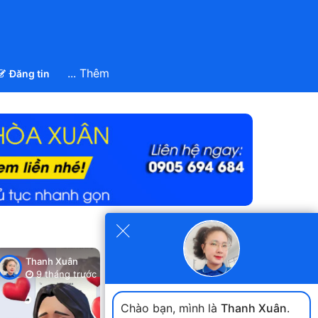
... Thêm
Đăng tin
×
Xem tất cả
Thanh Xuân
Thanh Xuân
Thanh Xuân
9 tháng trước
9 tháng trước
9 tháng trư
Chào bạn, mình là
Thanh Xuân
.