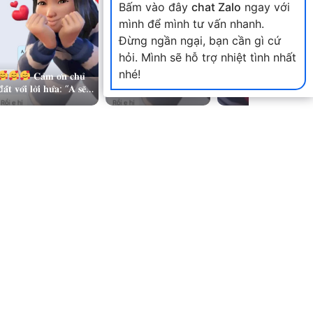
Bấm vào đây
chat Zalo
ngay với
mình để mình tư vấn nhanh.
Đừng ngần ngại, bạn cần gì cứ
hỏi. Mình sẽ hỗ trợ nhiệt tình nhất
nhé!
𝐂𝐚̉𝐦 𝐨̛𝐧 𝐜𝐡𝐮̉
𝐂𝐚̉𝐦 𝐨̛𝐧 𝐜𝐡𝐮̉
Một ngày
𝐚̂́𝐭 𝐯𝐨̛́𝐢 𝐥𝐨̛̀𝐢 𝐡𝐮̛́𝐚: “𝐀 𝐬𝐞̃
đ𝐚̂́𝐭 𝐯𝐨̛́𝐢 𝐥𝐨̛̀𝐢 𝐡𝐮̛́𝐚: “𝐀 𝐬𝐞̃
chạy quanh thật bậ
𝐢𝐚𝐨 đ𝐨̣̂𝐜 𝐪𝐮𝐲𝐞̂̀𝐧 𝐜𝐡𝐨 𝐞
𝐠𝐢𝐚𝐨 đ𝐨̣̂𝐜 𝐪𝐮𝐲𝐞̂̀𝐧 𝐜𝐡𝐨 𝐞
rộn nhưng vẫn còn
𝐛𝐚́𝐧! “ Lô đất NHX…
𝐛𝐚́𝐧! “ Lô đất NHX…
chút may mắn + th
sự ưu tiên của…