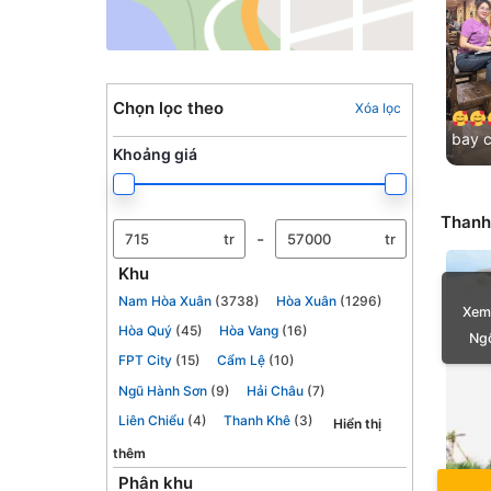
Chọn lọc theo
Xóa lọc
bay 
Khoảng giá
Cảm ơ
đã lu
Thanh
-
tr
tr
Khu
Nam Hòa Xuân
(3738)
Hòa Xuân
(1296)
Xem
Hòa Quý
(45)
Hòa Vang
(16)
Ngô
FPT City
(15)
Cẩm Lệ
(10)
Ngũ Hành Sơn
(9)
Hải Châu
(7)
Liên Chiểu
(4)
Thanh Khê
(3)
Hiển thị
thêm
Phân khu