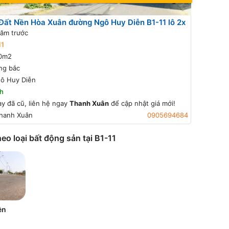
Đất Nền Hòa Xuân đường Ngô Huy Diễn B1-11 lô 2x
ăm trước
11
0m2
ng bắc
ô Huy Diễn
h
ày đã cũ, liên hệ ngay
Thanh Xuân
để cập nhật giá mới!
hanh Xuân
0905694684
eo loại bất động sản tại B1-11
ền