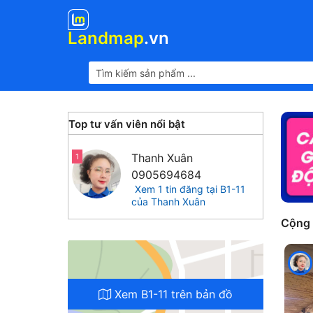
Landmap
.vn
Top tư vấn viên nổi bật
Thanh Xuân
1
0905694684
Xem 1 tin đăng tại B1-11
của Thanh Xuân
Cộng
Xem B1-11 trên bản đồ