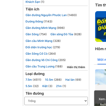
Khách Sạn
(1)
Tìm th
Tiện ích
Gần đường Nguyễn Phước Lan
(1460)
Đường thông
(1143)
Gần đường Minh Mạng
(996)
Gần Sông
(754)
Gần sông Đô Tỏa
(628)
Gần cầu Minh Mạng
(328)
Đối diện trường học
(279)
Hôm n
Gần Sông Cổ Cò
(264)
Mới 
Gần đường Võ Chí Công
(205)
Gần cầu Trung Lương
(188)
Hiển thị thêm
Loại đường
7.5m
(4511)
10.5m
(266)
Hai làn
(69)
5.5m
(32)
Kiệt
(3)
21m
(1)
Tên đường
Xem 
Ngô