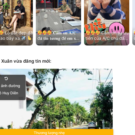
Lô đất đẹp đã
𝐂𝐚̉𝐦 𝐨̛𝐧 𝐀/𝐂
Cảm ơn sự ưu
cao bay xa
đ𝐚̃ 𝐭𝐢𝐧 𝐭𝐮̛𝐨̛̉𝐧𝐠 đ𝐞̂̉ 𝐞𝐦 𝐱𝐮̛̉
tiên của A/C chủ đất
đ
n chị chủ đất
𝐥𝐲́ 𝐡𝐞̂́𝐭 𝐦𝐨̣𝐢 𝐯𝐢𝐞̣̂𝐜!
và kết nối nhẹ nhàng

ôn ưu tiên và…
Thêm lô đất đẹp khu
của các bạn MG
Bá…
Hoà…
 Xuân vừa đăng tin mới:
 ảnh đường
 Huy Diễn
Thương lượng nhẹ