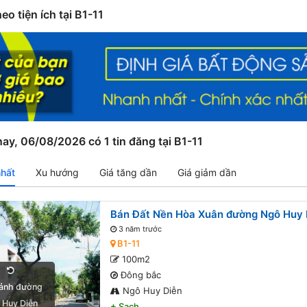
eo tiện ích tại B1-11
ay, 06/08/2026 có 1 tin đăng tại B1-11
nhất
Xu hướng
Giá tăng dần
Giá giảm dần
Bán Đất Nền Hòa Xuân đường Ngô Huy D
3 năm trước
B1-11
100m2
Đông bắc
ảnh đường
Ngô Huy Diễn
 Huy Diễn
+
Sạch