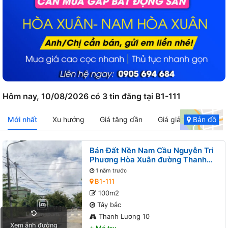
Hôm nay, 10/08/2026 có 3 tin đăng tại B1-111
Mới nhất
Xu hướng
Giá tăng dần
Giá giảm dần
Bản đồ
Bán Đất Nền Nam Cầu Nguyễn Tri
Phương Hòa Xuân đường Thanh
Lương 10 B1-111 lô 3x
1 năm trước
B1-111
100m2
Tây bắc
Thanh Lương 10
Xem ảnh đường
+
Mé trụ