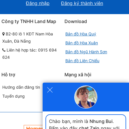
Đăng nhập
Đăng ký thành viên
Công ty TNHH Land Map
Download
B2-80 lô 1 KĐT Nam Hòa
Bản đồ Hòa Quý
Xuân, Đà Nẵng
Bản đồ Hòa Xuân
Liên hệ hợp tác: 0915 694
Bản đồ Ngũ Hành Sơn
624
Bản đồ Liên Chiểu
Hỗ trợ
Mạng xã hội
×
Hướng dẫn đăng tin
Tuyển dụng
Đối tác liên kết
Chào bạn, mình là
Nhung Bui
.
Bấm vào đây
chat Zalo
ngay với