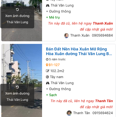
Thái Văn Lung
+
Đường thông
Xem ảnh đường
+
Mé trụ
Thái Văn Lung
Tin này đã cũ, liên hệ ngay
Thanh Xuân
để cập nhật giá mới!
Thanh Xuân
0905694684
Bán Đất Nền Hòa Xuân Mở Rộng
Hòa Xuân đường Thái Văn Lung B1-
127 lô 1x - Đường thông
5 năm trước
B1-127
102.2m2
Tây nam
Thái Văn Lung
+
Đường thông
Xem ảnh đường
+
Sạch
Thái Văn Lung
Tin này đã cũ, liên hệ ngay
Thanh Tân
để cập nhật giá mới!
Thanh Tân
0915694624