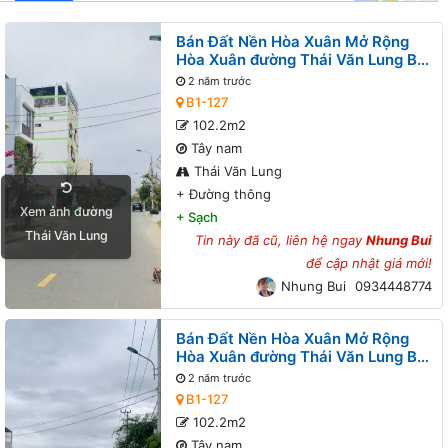
Bán Đất Nền Hòa Xuân Mở Rộng
Hòa Xuân đường Thái Văn Lung B1-
127 lô 1x - Đường thông
2 năm trước
B1-127
102.2m2
Tây nam
Thái Văn Lung
+
Đường thông
Xem ảnh đường
+
Sạch
Thái Văn Lung
Tin này đã cũ, liên hệ ngay
Nhung Bui
để cập nhật giá mới!
Nhung Bui
0934448774
Bán Đất Nền Hòa Xuân Mở Rộng
Hòa Xuân đường Thái Văn Lung B1-
127 lô 1x - Đường thông
2 năm trước
B1-127
102.2m2
Tây nam