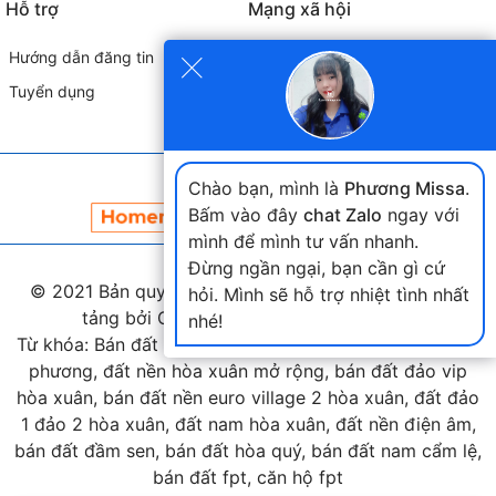
Hỗ trợ
Mạng xã hội
×
Hướng dẫn đăng tin
Tuyển dụng
Đối tác liên kết
Chào bạn, mình là
Phương Missa
.
Bấm vào đây
chat Zalo
ngay với
mình để mình tư vấn nhanh.
Đừng ngần ngại, bạn cần gì cứ
© 2021 Bản quyền thuộc
landmap.vn
. Phát triển nền
hỏi. Mình sẽ hỗ trợ nhiệt tình nhất
tảng bởi Công ty Home Land Việt Nam.
nhé!
Từ khóa: Bán đất hòa xuân, bán đất nam cầu nguyễn tri
phương, đất nền hòa xuân mở rộng, bán đất đảo vip
hòa xuân, bán đất nền euro village 2 hòa xuân, đất đảo
1 đảo 2 hòa xuân, đất nam hòa xuân, đất nền điện âm,
bán đất đầm sen, bán đất hòa quý, bán đất nam cẩm lệ,
bán đất fpt, căn hộ fpt