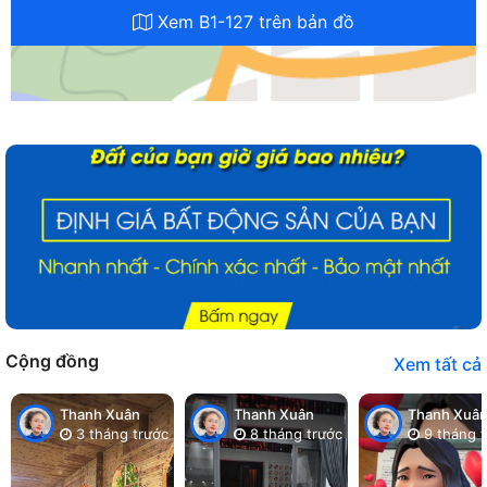
Xem B1-127 trên bản đồ
Cộng đồng
Xem tất cả
Thanh Xuân
Thanh Xuân
Thanh Xuâ
3 tháng trước
8 tháng trước
9 tháng t