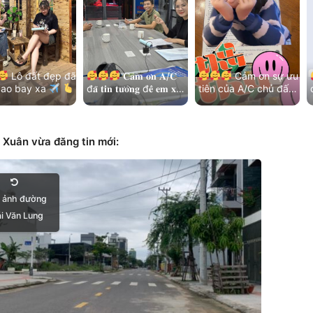
Lô đất đẹp đã
𝐂𝐚̉𝐦 𝐨̛𝐧 𝐀/𝐂
Cảm ơn sự ưu
cao bay xa
đ𝐚̃ 𝐭𝐢𝐧 𝐭𝐮̛𝐨̛̉𝐧𝐠 đ𝐞̂̉ 𝐞𝐦 𝐱𝐮̛̉
tiên của A/C chủ đất
đ
n chị chủ đất
𝐥𝐲́ 𝐡𝐞̂́𝐭 𝐦𝐨̣𝐢 𝐯𝐢𝐞̣̂𝐜!
và kết nối nhẹ nhàng

ôn ưu tiên và…
Thêm lô đất đẹp khu
của các bạn MG
Bá…
Hoà…
 Xuân vừa đăng tin mới:
 ảnh đường
i Văn Lung