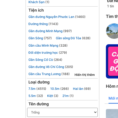
Đất N
Khách Sạn
(1)
1 tin
Tiện ích
Tìm th
Gần đường Nguyễn Phước Lan
(1460)
Đường thông
(1143)
Gần đường Minh Mạng
(997)
Gần Sông
(757)
Gần sông Đô Tỏa
(628)
Gần cầu Minh Mạng
(328)
Đối diện trường học
(279)
Gần Sông Cổ Cò
(264)
Gần đường Võ Chí Công
(205)
Gần cầu Trung Lương
(188)
Hiển thị thêm
Loại đường
Hôm n
7.5m
(4515)
10.5m
(266)
Hai làn
(69)
5.5m
(32)
Kiệt
(3)
21m
(1)
Mới 
Tên đường