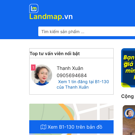
Landmap
.vn
Top tư vấn viên nổi bật
Thanh Xuân
1
0905694684
Xem 1 tin đăng tại B1-130
của Thanh Xuân
Cộng
Xem B1-130 trên bản đồ