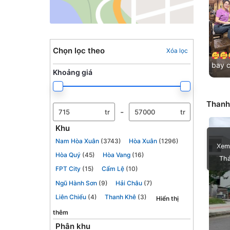
Chọn lọc theo
Xóa lọc
bay 
Khoảng giá
Cảm ơ
đã lu
Thanh
-
tr
tr
Khu
Nam Hòa Xuân
(3743)
Hòa Xuân
(1296)
Xem
Hòa Quý
(45)
Hòa Vang
(16)
Thá
FPT City
(15)
Cẩm Lệ
(10)
Ngũ Hành Sơn
(9)
Hải Châu
(7)
Liên Chiểu
(4)
Thanh Khê
(3)
Hiển thị
thêm
Phân khu