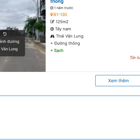
thông
1 năm trước
B1-130
125m2
Tây nam
Thái Văn Lung
ảnh đường
+
Đường thông
 Văn Lung
+
Sạch
Tin n
Xem thêm