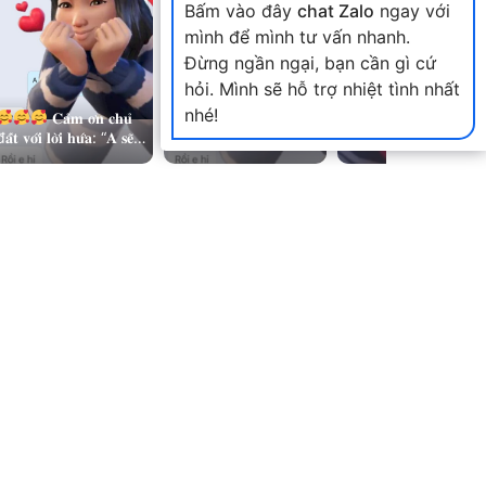
Bấm vào đây
chat Zalo
ngay với
mình để mình tư vấn nhanh.
Đừng ngần ngại, bạn cần gì cứ
hỏi. Mình sẽ hỗ trợ nhiệt tình nhất
nhé!
𝐂𝐚̉𝐦 𝐨̛𝐧 𝐜𝐡𝐮̉
𝐂𝐚̉𝐦 𝐨̛𝐧 𝐜𝐡𝐮̉
Một ngày
𝐚̂́𝐭 𝐯𝐨̛́𝐢 𝐥𝐨̛̀𝐢 𝐡𝐮̛́𝐚: “𝐀 𝐬𝐞̃
đ𝐚̂́𝐭 𝐯𝐨̛́𝐢 𝐥𝐨̛̀𝐢 𝐡𝐮̛́𝐚: “𝐀 𝐬𝐞̃
chạy quanh thật bậ
𝐢𝐚𝐨 đ𝐨̣̂𝐜 𝐪𝐮𝐲𝐞̂̀𝐧 𝐜𝐡𝐨 𝐞
𝐠𝐢𝐚𝐨 đ𝐨̣̂𝐜 𝐪𝐮𝐲𝐞̂̀𝐧 𝐜𝐡𝐨 𝐞
rộn nhưng vẫn còn
𝐛𝐚́𝐧! “ Lô đất NHX…
𝐛𝐚́𝐧! “ Lô đất NHX…
chút may mắn + th
sự ưu tiên của…