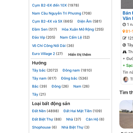
Cụm B2-6X đến 10X
(1978)
Bán 
Nam Cầu Nguyễn Tri Phương
(708)
Văn 
Cụm B2-4X và 5X
(665)
Điện Âm
(581)
1 n
Đầm Sen
(517)
Hòa Xuân Mở Rộng
(255)
B1-
Đảo Vip
(205)
Nam Cẩm Lệ
(52)
12
Tâ
Võ Chí Công Nối Dài
(36)
Th
Euro Village 2
(27)
Hiển thị thêm
+
Đư
Hướng
+
Sạc
Tây bắc
(2072)
Đông nam
(1810)
Tin n
Tây nam
(617)
Đông bắc
(536)
T
Bắc
(39)
Đông
(26)
Nam
(26)
Tìm t
Tây
(21)
Loại bất động sản
Đất Nền
(4898)
Đất Hai Mặt Tiền
(109)
Đất Biệt Thự
(88)
Nhà
(37)
Căn Hộ
(6)
Shophouse
(6)
Nhà Biệt Thự
(3)