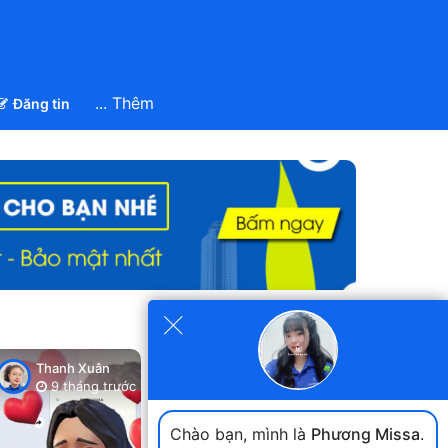
... Thêm
Đăng tin
×
Xem tất cả
Thanh Xuân
Thanh Xuân
Thanh Xuân
9 tháng trước
9 tháng trước
9 tháng trư
Chào bạn, mình là
Phương Missa
.