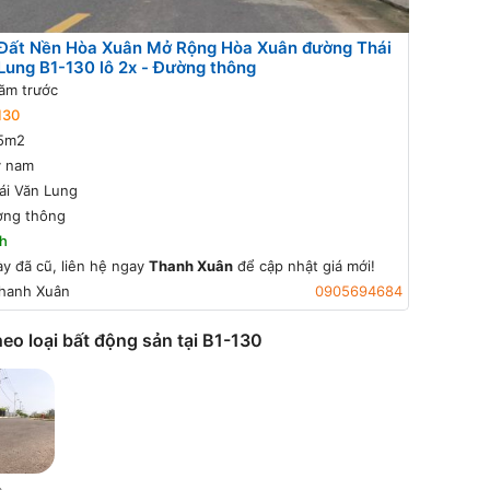
Đất Nền Hòa Xuân Mở Rộng Hòa Xuân đường Thái
Lung B1-130 lô 2x - Đường thông
ăm trước
130
5m2
y nam
ái Văn Lung
ờng thông
h
ày đã cũ, liên hệ ngay
Thanh Xuân
để cập nhật giá mới!
hanh Xuân
0905694684
heo loại bất động sản tại B1-130