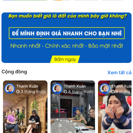
Cộng đồng
Xem tất cả
Thanh Xuân
Thanh Xuân
Thanh Xuâ
3 tháng trước
8 tháng trước
9 tháng t