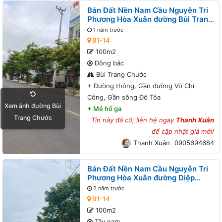
Bán Đất Nền Nam Cầu Nguyễn Tri
Phương Hòa Xuân đường Bùi Trang
Chước B1-14 lô 2x - Đường thông,
1 năm trước
Gần đường Võ Chí Công, Gần sông
B1-14
Đô Tỏa
100m2
Đông bắc
Bùi Trang Chước
+
Đường thông, Gần đường Võ Chí
Công, Gần sông Đô Tỏa
Xem ảnh đường Bùi
+
Mé hố ga
Trang Chước
Tin này đã cũ, liên hệ ngay
Thanh Xuân
để cập nhật giá mới!
Thanh Xuân
0905694684
Bán Đất Nền Nam Cầu Nguyễn Tri
Phương Hòa Xuân đường Diệp
Minh Châu B1-14 lô x - Gần đường
2 năm trước
Võ Chí Công, Gần sông Đô Tỏa
B1-14
100m2
Tây nam