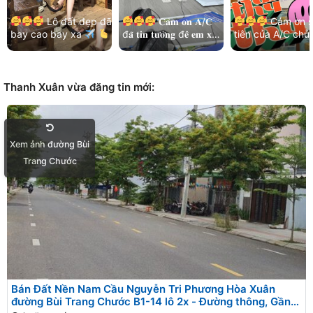
Lô đất đẹp đã
𝐂𝐚̉𝐦 𝐨̛𝐧 𝐀/𝐂
Cảm ơn s
bay cao bay xa
đ𝐚̃ 𝐭𝐢𝐧 𝐭𝐮̛𝐨̛̉𝐧𝐠 đ𝐞̂̉ 𝐞𝐦 𝐱𝐮̛̉
tiên của A/C chủ
Cảm ơn chị chủ đất
𝐥𝐲́ 𝐡𝐞̂́𝐭 𝐦𝐨̣𝐢 𝐯𝐢𝐞̣̂𝐜!
và kết nối nhẹ n
đã luôn ưu tiên và…
Thêm lô đất đẹp khu
của các bạn MG
Bá…
Hoà…
Thanh Xuân vừa đăng tin mới:
Xem ảnh đường Bùi
Trang Chước
Bán Đất Nền Nam Cầu Nguyễn Tri Phương Hòa Xuân
đường Bùi Trang Chước B1-14 lô 2x - Đường thông, Gần