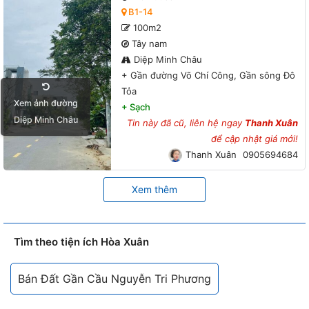
Võ Chí Công, Gần sông Đô Tỏa
B1-14
100m2
Tây nam
Diệp Minh Châu
+
Gần đường Võ Chí Công, Gần sông Đô
Tỏa
Xem ảnh đường
+
Sạch
Diệp Minh Châu
Tin này đã cũ, liên hệ ngay
Thanh Xuân
để cập nhật giá mới!
Thanh Xuân
0905694684
Xem thêm
Tìm theo tiện ích Hòa Xuân
Bán Đất Gần Cầu Nguyễn Tri Phương