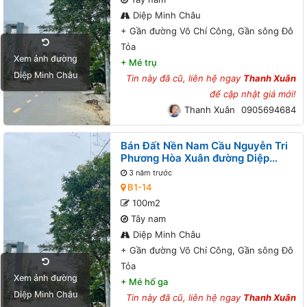
Diệp Minh Châu
+
Gần đường Võ Chí Công, Gần sông Đô
Tỏa
Xem ảnh đường
+
Mé trụ
Diệp Minh Châu
Tin này đã cũ, liên hệ ngay
Thanh Xuân
để cập nhật giá mới!
Thanh Xuân
0905694684
Bán Đất Nền Nam Cầu Nguyễn Tri
Phương Hòa Xuân đường Diệp
Minh Châu B1-14 lô x - Gần đường
3 năm trước
Võ Chí Công, Gần sông Đô Tỏa
B1-14
100m2
Tây nam
Diệp Minh Châu
+
Gần đường Võ Chí Công, Gần sông Đô
Tỏa
Xem ảnh đường
+
Mé hố ga
Diệp Minh Châu
Tin này đã cũ, liên hệ ngay
Thanh Xuân