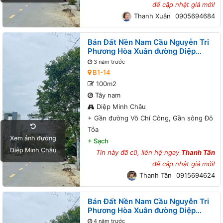
để cập nhật giá mới!
Thanh Xuân
0905694684
Bán Đất Nền Nam Cầu Nguyễn Tri
Phương Hòa Xuân đường Diệp
Minh Châu B1-14 lô x - Gần đường
3 năm trước
Võ Chí Công, Gần sông Đô Tỏa
B1-14
100m2
Tây nam
Diệp Minh Châu
+
Gần đường Võ Chí Công, Gần sông Đô
Tỏa
Xem ảnh đường
+
Sạch
Diệp Minh Châu
Tin này đã cũ, liên hệ ngay
Thanh Tân
để cập nhật giá mới!
Thanh Tân
0915694624
Bán Đất Nền Nam Cầu Nguyễn Tri
Phương Hòa Xuân đường Diệp
Minh Châu B1-14 lô x - Gần đường
4 năm trước