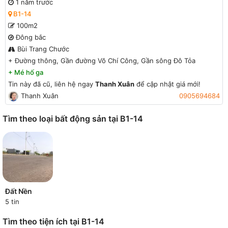
đường Võ Chí Công, Gần sông Đô Tỏa
1 năm trước
B1-14
100m2
Đông bắc
Bùi Trang Chước
+
Đường thông, Gần đường Võ Chí Công, Gần sông Đô Tỏa
+
Mé hố ga
Tin này đã cũ, liên hệ ngay
Thanh Xuân
để cập nhật giá mới!
Thanh Xuân
0905694684
Tìm theo loại bất động sản tại B1-14
Đất Nền
5 tin
Tìm theo tiện ích tại B1-14