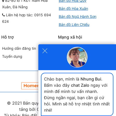
B2-80 lô 1 KĐT Nam Hòa
Bản đồ Hòa Quý
Xuân, Đà Nẵng
Bản đồ Hòa Xuân
Liên hệ hợp tác: 0915 694
Bản đồ Ngũ Hành Sơn
624
Bản đồ Liên Chiểu
Hỗ trợ
Mạng xã hội
×
Hướng dẫn đăng tin
Tuyển dụng
Đối tác liên kết
Chào bạn, mình là
Nhung Bui
.
Bấm vào đây
chat Zalo
ngay với
mình để mình tư vấn nhanh.
Đừng ngần ngại, bạn cần gì cứ
© 2021 Bản quyền thuộc
landmap.vn
. Phát triển nền
hỏi. Mình sẽ hỗ trợ nhiệt tình nhất
tảng bởi Công ty Home Land Việt Nam.
nhé!
Từ khóa: Bán đất hòa xuân, bán đất nam cầu nguyễn tri