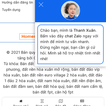
×
Hướng dẫn đăng tin
Tuyển dụng
Đối tác liên kết
Chào bạn, mình là
Thanh Xuân
.
Bấm vào đây
chat Zalo
ngay với
mình để mình tư vấn nhanh.
Đừng ngần ngại, bạn cần gì cứ
© 2021 Bản quyền thuộc
landmap.vn
. Phát triển nền
hỏi. Mình sẽ hỗ trợ nhiệt tình nhất
tảng bởi Công ty Home Land Việt Nam.
nhé!
Từ khóa: Bán đất hòa xuân, bán đất nam cầu nguyễn tri
phương, đất nền hòa xuân mở rộng, bán đất đảo vip
hòa xuân, bán đất nền euro village 2 hòa xuân, đất đảo
1 đảo 2 hòa xuân, đất nam hòa xuân, đất nền điện âm,
bán đất đầm sen, bán đất hòa quý, bán đất nam cẩm lệ,
bán đất fpt, căn hộ fpt