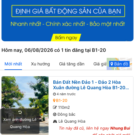
Hôm nay, 06/08/2026 có 1 tin đăng tại B1-20
Mới nhất
Xu hướng
Giá tăng dần
Giá giảm dần
Bản đồ
Bán Đất Nền Đảo 1 - Đảo 2 Hòa
Xuân đường Lê Quang Hòa B1-20
lô x
4 năm trước
B1-20
110m2
Đông bắc
Xem ảnh đường Lê
Lê Quang Hòa
Quang Hòa
Tin này đã cũ, liên hệ ngay
Nhung Bui
để cập nhật giá mới!