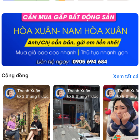
Cộng đồng
Xem tất cả
Thanh Xuân
Thanh Xuân
Thanh Xuâ
3 tháng trước
8 tháng trước
9 tháng t