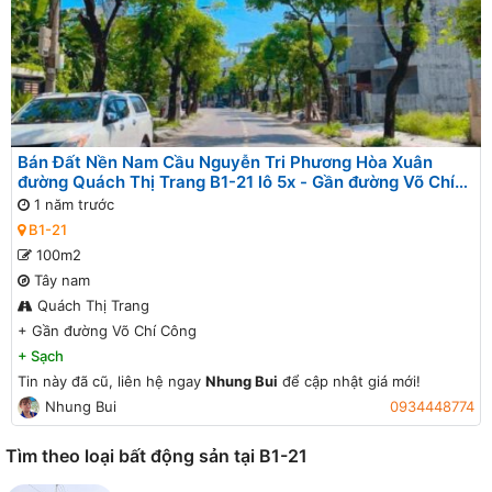
Bán Đất Nền Nam Cầu Nguyễn Tri Phương Hòa Xuân
đường Quách Thị Trang B1-21 lô 5x - Gần đường Võ Chí
Công
1 năm trước
B1-21
100m2
Tây nam
Quách Thị Trang
+
Gần đường Võ Chí Công
+
Sạch
Tin này đã cũ, liên hệ ngay
Nhung Bui
để cập nhật giá mới!
Nhung Bui
0934448774
Tìm theo loại bất động sản tại B1-21