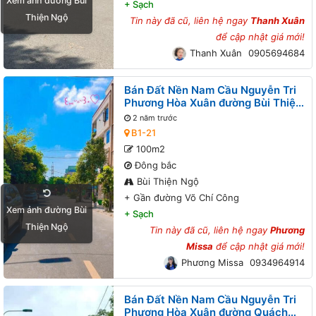
Xem ảnh đường Bùi
+
Sạch
Thiện Ngộ
Tin này đã cũ, liên hệ ngay
Thanh Xuân
để cập nhật giá mới!
Thanh Xuân
0905694684
Bán Đất Nền Nam Cầu Nguyễn Tri
Phương Hòa Xuân đường Bùi Thiện
Ngộ B1-21 lô 7x - Gần đường Võ Chí
2 năm trước
Công
B1-21
100m2
Đông bắc
Bùi Thiện Ngộ
+
Gần đường Võ Chí Công
Xem ảnh đường Bùi
+
Sạch
Thiện Ngộ
Tin này đã cũ, liên hệ ngay
Phương
Missa
để cập nhật giá mới!
Phương Missa
0934964914
Bán Đất Nền Nam Cầu Nguyễn Tri
Phương Hòa Xuân đường Quách