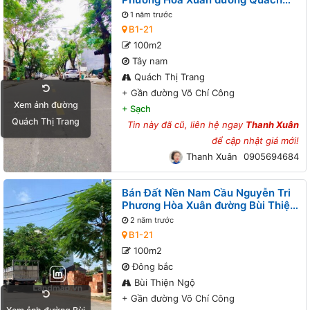
Thị Trang B1-21 lô 5x - Gần đường
1 năm trước
Võ Chí Công
B1-21
100m2
Tây nam
Quách Thị Trang
+
Gần đường Võ Chí Công
Xem ảnh đường
+
Sạch
Quách Thị Trang
Tin này đã cũ, liên hệ ngay
Thanh Xuân
để cập nhật giá mới!
Thanh Xuân
0905694684
Bán Đất Nền Nam Cầu Nguyễn Tri
Phương Hòa Xuân đường Bùi Thiện
Ngộ B1-21 lô 7x - Gần đường Võ Chí
2 năm trước
Công
B1-21
100m2
Đông bắc
Bùi Thiện Ngộ
+
Gần đường Võ Chí Công