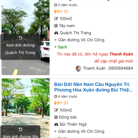
Thị Trang B1-21 lô 4x - Gần đường
3 năm trước
Võ Chí Công
B1-21
100m2
Tây nam
Quách Thị Trang
+
Gần đường Võ Chí Công
Xem ảnh đường
+
Sạch
Quách Thị Trang
Tin này đã cũ, liên hệ ngay
Thanh Xuân
để cập nhật giá mới!
Thanh Xuân
0905694684
Bán Đất Nền Nam Cầu Nguyễn Tri
Phương Hòa Xuân đường Bùi Thiện
Ngộ B1-21 lô 8x - Gần đường Võ
4 năm trước
Chí Công
B1-21
100m2
Đông bắc
Bùi Thiện Ngộ
+
Gần đường Võ Chí Công
Xem ảnh đường Bùi