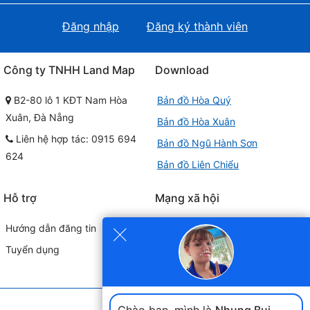
Đăng nhập
Đăng ký thành viên
Công ty TNHH Land Map
Download
B2-80 lô 1 KĐT Nam Hòa
Bản đồ Hòa Quý
Xuân, Đà Nẵng
Bản đồ Hòa Xuân
Liên hệ hợp tác: 0915 694
Bản đồ Ngũ Hành Sơn
624
Bản đồ Liên Chiểu
Hỗ trợ
Mạng xã hội
×
Hướng dẫn đăng tin
Tuyển dụng
Đối tác liên kết
Chào bạn, mình là
Nhung Bui
.