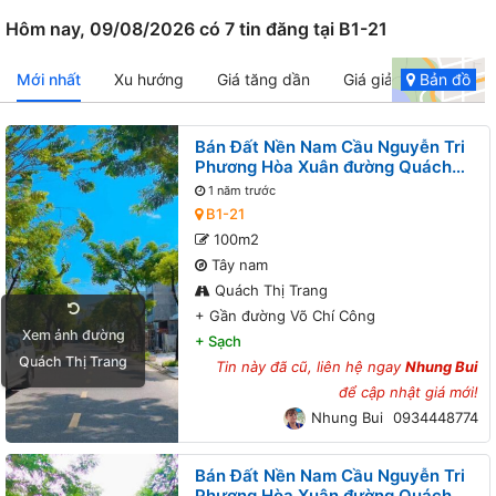
Hôm nay, 09/08/2026 có 7 tin đăng tại B1-21
Mới nhất
Xu hướng
Giá tăng dần
Giá giảm dần
Bản đồ
Bán Đất Nền Nam Cầu Nguyễn Tri
Phương Hòa Xuân đường Quách
Thị Trang B1-21 lô 5x - Gần đường
1 năm trước
Võ Chí Công
B1-21
100m2
Tây nam
Quách Thị Trang
+
Gần đường Võ Chí Công
Xem ảnh đường
+
Sạch
Quách Thị Trang
Tin này đã cũ, liên hệ ngay
Nhung Bui
để cập nhật giá mới!
Nhung Bui
0934448774
Bán Đất Nền Nam Cầu Nguyễn Tri
Phương Hòa Xuân đường Quách