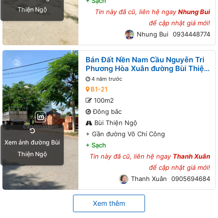
+
Sạch
Thiện Ngộ
Tin này đã cũ, liên hệ ngay
Nhung Bui
để cập nhật giá mới!
Nhung Bui
0934448774
Bán Đất Nền Nam Cầu Nguyễn Tri
Phương Hòa Xuân đường Bùi Thiện
Ngộ B1-21 lô 8x - Gần đường Võ
4 năm trước
Chí Công
B1-21
100m2
Đông bắc
Bùi Thiện Ngộ
+
Gần đường Võ Chí Công
Xem ảnh đường Bùi
+
Sạch
Thiện Ngộ
Tin này đã cũ, liên hệ ngay
Thanh Xuân
để cập nhật giá mới!
Thanh Xuân
0905694684
Xem thêm