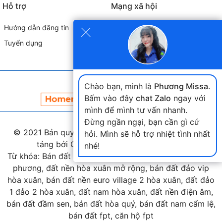
Hỗ trợ
Mạng xã hội
×
Hướng dẫn đăng tin
Tuyển dụng
Đối tác liên kết
Chào bạn, mình là
Phương Missa
.
Bấm vào đây
chat Zalo
ngay với
mình để mình tư vấn nhanh.
Đừng ngần ngại, bạn cần gì cứ
© 2021 Bản quyền thuộc
landmap.vn
. Phát triển nền
hỏi. Mình sẽ hỗ trợ nhiệt tình nhất
tảng bởi Công ty Home Land Việt Nam.
nhé!
Từ khóa: Bán đất hòa xuân, bán đất nam cầu nguyễn tri
phương, đất nền hòa xuân mở rộng, bán đất đảo vip
hòa xuân, bán đất nền euro village 2 hòa xuân, đất đảo
1 đảo 2 hòa xuân, đất nam hòa xuân, đất nền điện âm,
bán đất đầm sen, bán đất hòa quý, bán đất nam cẩm lệ,
bán đất fpt, căn hộ fpt