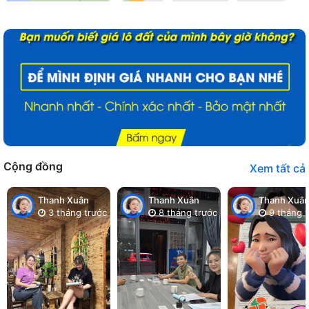
Cộng đồng
Xem tất cả
Thanh Xuân
Thanh Xuân
Thanh Xuâ
3 tháng trước
8 tháng trước
9 tháng t