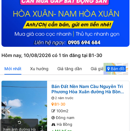
Hôm nay, 10/08/2026 có 1 tin đăng tại B1-30
Mới nhất
Xu hướng
Giá tăng dần
Giá giảm dần
Bản đồ
Bán Đất Nền Nam Cầu Nguyễn Tri
Phương Hòa Xuân đường Hà Bồng
B1-30 lô x
2 năm trước
B1-30
100m2
Đông nam
Hà Bồng
Xem ảnh đường Hà
+
Mé hố ga