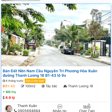
Bán Đất Nền Nam Cầu Nguyễn Tri Phương Hòa Xuân
đường Thanh Lương 18 B1-43 lô 9x
6 tháng trước
Gợi ý cho bạn
B1-43
100m2
Tây bắc
Thanh Lương 18
+
Mé trụ
6.6 tỷ
Thanh Xuân
0905694684
Nhắn tin
Chat Zalo