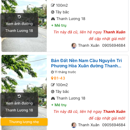
100m2
Tây bắc
Thanh Lương 18
Xem ảnh đường
+
Mé trụ
Thanh Lương 18
Tin này đã cũ, liên hệ ngay
Thanh Xuân
để cập nhật giá mới!
Thanh Xuân
0905694684
Bán Đất Nền Nam Cầu Nguyễn Tri
Phương Hòa Xuân đường Thanh
Lương 18 B1-43 lô 9x
11 tháng trước
B1-43
100m2
Tây bắc
Thanh Lương 18
Xem ảnh đường
+
Mé trụ
Thanh Lương 18
Tin này đã cũ, liên hệ ngay
Thanh Xuân
để cập nhật giá mới!
Thương lượng nhẹ
Thanh Xuân
0905694684