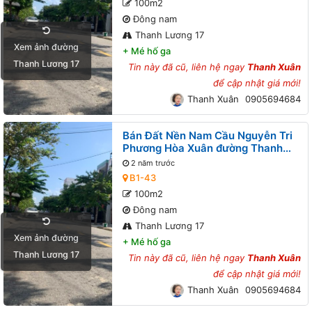
100m2
Đông nam
Thanh Lương 17
Xem ảnh đường
+
Mé hố ga
Thanh Lương 17
Tin này đã cũ, liên hệ ngay
Thanh Xuân
để cập nhật giá mới!
Thanh Xuân
0905694684
Bán Đất Nền Nam Cầu Nguyễn Tri
Phương Hòa Xuân đường Thanh
Lương 17 B1-43 lô 1x
2 năm trước
B1-43
100m2
Đông nam
Thanh Lương 17
Xem ảnh đường
+
Mé hố ga
Thanh Lương 17
Tin này đã cũ, liên hệ ngay
Thanh Xuân
để cập nhật giá mới!
Thanh Xuân
0905694684