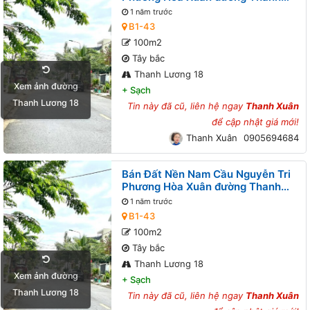
Lương 18 B1-43 lô 6x
1 năm trước
B1-43
100m2
Tây bắc
Thanh Lương 18
Xem ảnh đường
+
Sạch
Thanh Lương 18
Tin này đã cũ, liên hệ ngay
Thanh Xuân
để cập nhật giá mới!
Thanh Xuân
0905694684
Bán Đất Nền Nam Cầu Nguyễn Tri
Phương Hòa Xuân đường Thanh
Lương 18 B1-43 lô 6x
1 năm trước
B1-43
100m2
Tây bắc
Thanh Lương 18
Xem ảnh đường
+
Sạch
Thanh Lương 18
Tin này đã cũ, liên hệ ngay
Thanh Xuân