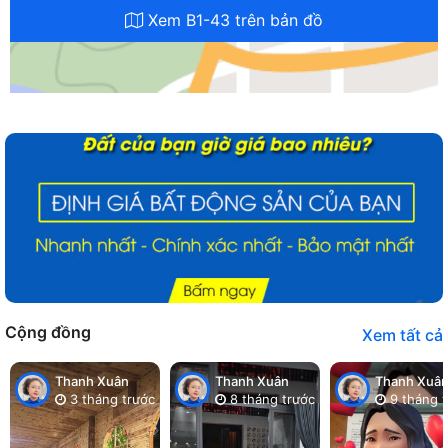
Xem B1-43 trên bản đồ
Cộng đồng
Xem tất cả
Thanh Xuân
Thanh Xuân
Thanh Xuâ
3 tháng trước
8 tháng trước
9 tháng t