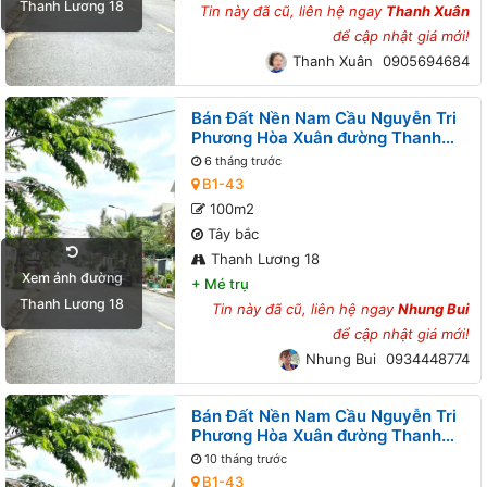
Thanh Lương 18
Tin này đã cũ, liên hệ ngay
Thanh Xuân
để cập nhật giá mới!
Thanh Xuân
0905694684
Bán Đất Nền Nam Cầu Nguyễn Tri
Phương Hòa Xuân đường Thanh
Lương 18 B1-43 lô 9x
6 tháng trước
B1-43
100m2
Tây bắc
Thanh Lương 18
Xem ảnh đường
+
Mé trụ
Thanh Lương 18
Tin này đã cũ, liên hệ ngay
Nhung Bui
để cập nhật giá mới!
Nhung Bui
0934448774
Bán Đất Nền Nam Cầu Nguyễn Tri
Phương Hòa Xuân đường Thanh
Lương 18 B1-43 lô 9x
10 tháng trước
B1-43