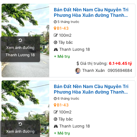
Bán Đất Nền Nam Cầu Nguyễn Tri
Phương Hòa Xuân đường Thanh
Lương 18 B1-43 lô 9x
5 tháng trước
B1-43
100m2
Tây bắc
Xem ảnh đường
Thanh Lương 18
Thanh Lương 18
+
Mé trụ
Giá thị trường:
6.1->6.45 tỷ
Thanh Xuân
0905694684
Bán Đất Nền Nam Cầu Nguyễn Tri
Phương Hòa Xuân đường Thanh
Lương 18 B1-43 lô 9x
6 tháng trước
B1-43
100m2
Tây bắc
Thanh Lương 18
Xem ảnh đường
+
Mé trụ