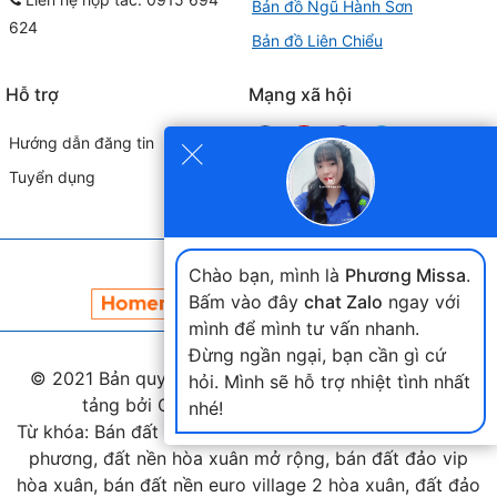
Bản đồ Ngũ Hành Sơn
624
Bản đồ Liên Chiểu
Hỗ trợ
Mạng xã hội
×
Hướng dẫn đăng tin
Tuyển dụng
Đối tác liên kết
Chào bạn, mình là
Phương Missa
.
Bấm vào đây
chat Zalo
ngay với
mình để mình tư vấn nhanh.
Đừng ngần ngại, bạn cần gì cứ
© 2021 Bản quyền thuộc
landmap.vn
. Phát triển nền
hỏi. Mình sẽ hỗ trợ nhiệt tình nhất
tảng bởi Công ty Home Land Việt Nam.
nhé!
Từ khóa: Bán đất hòa xuân, bán đất nam cầu nguyễn tri
phương, đất nền hòa xuân mở rộng, bán đất đảo vip
hòa xuân, bán đất nền euro village 2 hòa xuân, đất đảo