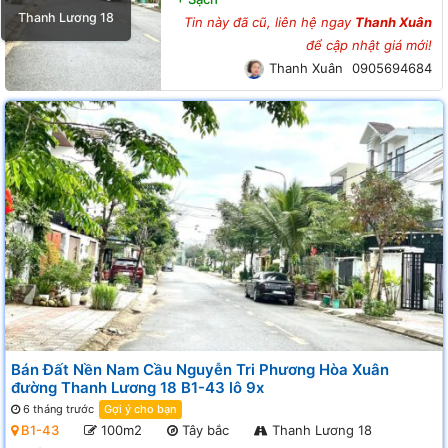
Thanh Lương 18
Tin này đã cũ, liên hệ ngay
Thanh Xuân
để cập nhật giá mới!
Thanh Xuân
0905694684
Bán Đất Nền Nam Cầu Nguyễn Tri Phương Hòa Xuân
đường Thanh Lương 18 B1-43 lô 9x
6 tháng trước
Gợi ý cho bạn
B1-43
100m2
Tây bắc
Thanh Lương 18