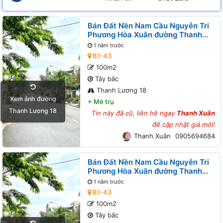
Bán Đất Nền Nam Cầu Nguyễn Tri
Phương Hòa Xuân đường Thanh
Lương 18 B1-43 lô 9x
1 năm trước
B1-43
100m2
Tây bắc
Thanh Lương 18
Xem ảnh đường
+
Mé trụ
Thanh Lương 18
Tin này đã cũ, liên hệ ngay
Thanh Xuân
để cập nhật giá mới!
Thanh Xuân
0905694684
Bán Đất Nền Nam Cầu Nguyễn Tri
Phương Hòa Xuân đường Thanh
Lương 18 B1-43 lô 7x
1 năm trước
B1-43
100m2
Tây bắc