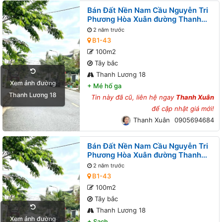
Bán Đất Nền Nam Cầu Nguyễn Tri
Phương Hòa Xuân đường Thanh
Lương 18 B1-43 lô 7x
2 năm trước
B1-43
100m2
Tây bắc
Thanh Lương 18
Xem ảnh đường
+
Mé hố ga
Thanh Lương 18
Tin này đã cũ, liên hệ ngay
Thanh Xuân
để cập nhật giá mới!
Thanh Xuân
0905694684
Bán Đất Nền Nam Cầu Nguyễn Tri
Phương Hòa Xuân đường Thanh
Lương 18 B1-43 lô 9x
2 năm trước
B1-43
100m2
Tây bắc
Thanh Lương 18
Xem ảnh đường
+
Sạch