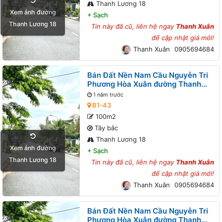
Thanh Lương 18
Xem ảnh đường
+
Sạch
Thanh Lương 18
Tin này đã cũ, liên hệ ngay
Thanh Xuân
để cập nhật giá mới!
Thanh Xuân
0905694684
Bán Đất Nền Nam Cầu Nguyễn Tri
Phương Hòa Xuân đường Thanh
Lương 18 B1-43 lô 6x
1 năm trước
B1-43
100m2
Tây bắc
Thanh Lương 18
Xem ảnh đường
+
Sạch
Thanh Lương 18
Tin này đã cũ, liên hệ ngay
Thanh Xuân
để cập nhật giá mới!
Thanh Xuân
0905694684
Bán Đất Nền Nam Cầu Nguyễn Tri
Phương Hòa Xuân đường Thanh