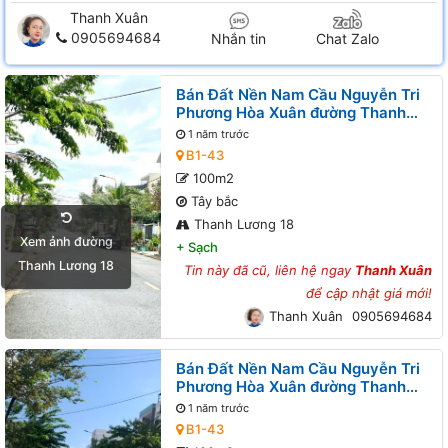
Thanh Xuân
0905694684
Nhắn tin
Chat Zalo
Bán Đất Nền Nam Cầu Nguyễn Tri
Phương Hòa Xuân đường Thanh
Lương 18 B1-43 lô 10x
1 năm trước
B1-43
100m2
Tây bắc
Thanh Lương 18
Xem ảnh đường
+
Sạch
Thanh Lương 18
Tin này đã cũ, liên hệ ngay
Thanh Xuân
để cập nhật giá mới!
Thanh Xuân
0905694684
Bán Đất Nền Nam Cầu Nguyễn Tri
Phương Hòa Xuân đường Thanh
Lương 17 B1-43 lô x
1 năm trước
B1-43