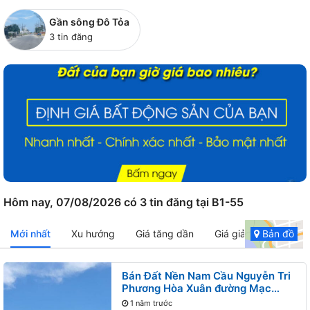
Gần sông Đô Tỏa
3 tin đăng
Hôm nay, 07/08/2026 có 3 tin đăng tại B1-55
Mới nhất
Xu hướng
Giá tăng dần
Giá giảm dần
Bản đồ
Bán Đất Nền Nam Cầu Nguyễn Tri
Phương Hòa Xuân đường Mạc
Đăng Dung B1-55 lô 2x - Gần sông
1 năm trước