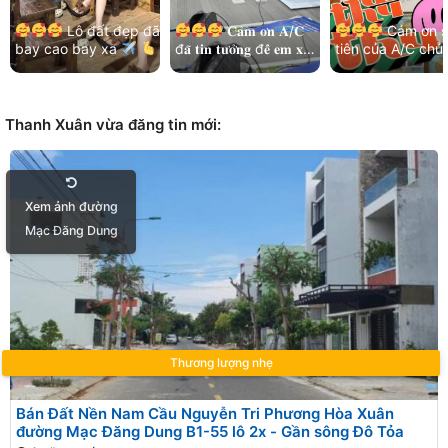
Lô đất đẹp đã
𝐂𝐚̉𝐦 𝐨̛𝐧 𝐀/𝐂
Cảm ơn s
bay cao bay xa
đ𝐚̃ 𝐭𝐢𝐧 𝐭𝐮̛𝐨̛̉𝐧𝐠 đ𝐞̂̉ 𝐞𝐦 𝐱𝐮̛̉
tiên của A/C chủ
Cảm ơn chị chủ đất
𝐥𝐲́ 𝐡𝐞̂́𝐭 𝐦𝐨̣𝐢 𝐯𝐢𝐞̣̂𝐜!
và kết nối nhẹ n
đã luôn ưu tiên và…
Thêm lô đất đẹp khu
của các bạn MG
Bá…
Hoà…
Thanh Xuân vừa đăng tin mới:
Xem ảnh đường
Mạc Đăng Dung
Thương lượng nhẹ
Bán Đất Nền Nam Cầu Nguyễn Tri Phương Hòa Xuân
đường Mạc Đăng Dung B1-55 lô 2x - Gần sông Đô Tỏa