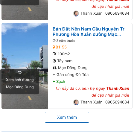
để cập nhật giá mới!
Thanh Xuân
0905694684
Bán Đất Nền Nam Cầu Nguyễn Tri
Phương Hòa Xuân đường Mạc
Đăng Dung B1-55 lô x - Gần sông
2 năm trước
Đô Tỏa
B1-55
100m2
Tây nam
Mạc Đăng Dung
+
Gần sông Đô Tỏa
Xem ảnh đường
+
Sạch
Mạc Đăng Dung
Tin này đã cũ, liên hệ ngay
Thanh Xuân
để cập nhật giá mới!
Thanh Xuân
0905694684
Xem thêm