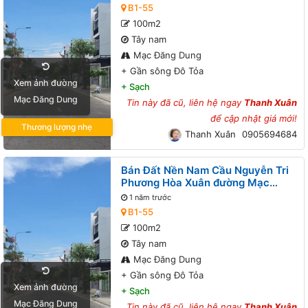
Đô Tỏa
B1-55
100m2
Tây nam
Mạc Đăng Dung
+
Gần sông Đô Tỏa
Xem ảnh đường
+
Sạch
Mạc Đăng Dung
Tin này đã cũ, liên hệ ngay
Thanh Xuân
để cập nhật giá mới!
Thương lượng nhẹ
Thanh Xuân
0905694684
Bán Đất Nền Nam Cầu Nguyễn Tri
Phương Hòa Xuân đường Mạc
Đăng Dung B1-55 lô 1x - Gần sông
1 năm trước
Đô Tỏa
B1-55
100m2
Tây nam
Mạc Đăng Dung
+
Gần sông Đô Tỏa
Xem ảnh đường
+
Sạch
Mạc Đăng Dung
Tin này đã cũ, liên hệ ngay
Thanh Xuân