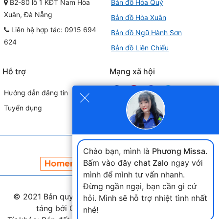
B2-80 lô 1 KĐT Nam Hòa
Bản đồ Hòa Quý
Xuân, Đà Nẵng
Bản đồ Hòa Xuân
Liên hệ hợp tác: 0915 694
Bản đồ Ngũ Hành Sơn
624
Bản đồ Liên Chiểu
Hỗ trợ
Mạng xã hội
×
Hướng dẫn đăng tin
Tuyển dụng
Đối tác liên kết
Chào bạn, mình là
Phương Missa
.
Bấm vào đây
chat Zalo
ngay với
mình để mình tư vấn nhanh.
Đừng ngần ngại, bạn cần gì cứ
© 2021 Bản quyền thuộc
landmap.vn
. Phát triển nền
hỏi. Mình sẽ hỗ trợ nhiệt tình nhất
tảng bởi Công ty Home Land Việt Nam.
nhé!