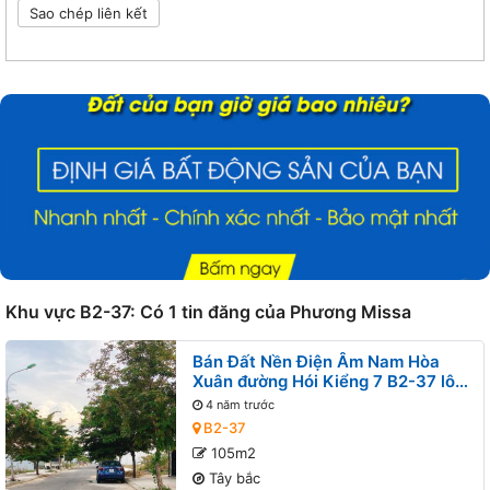
Sao chép liên kết
Khu vực B2-37: Có 1 tin đăng của Phương Missa
Bán Đất Nền Điện Âm Nam Hòa
Xuân đường Hói Kiểng 7 B2-37 lô
2x - Gần đường Nguyễn Phước Lan
4 năm trước
B2-37
105m2
Tây bắc