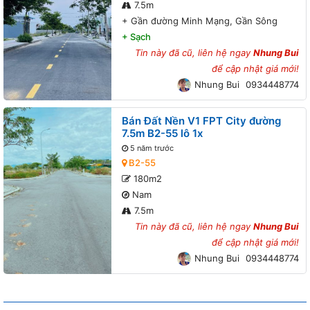
7.5m
+
Gần đường Minh Mạng, Gần Sông
+
Sạch
Tin này đã cũ, liên hệ ngay
Nhung Bui
để cập nhật giá mới!
Nhung Bui
0934448774
Bán Đất Nền V1 FPT City đường
7.5m B2-55 lô 1x
5 năm trước
B2-55
180m2
Nam
7.5m
Tin này đã cũ, liên hệ ngay
Nhung Bui
để cập nhật giá mới!
Nhung Bui
0934448774