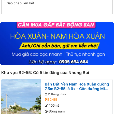
Sao chép liên kết
Khu vực B2-55: Có 5 tin đăng của Nhung Bui
Bán Đất Nền Nam Hòa Xuân đường
7.5m B2-55 lô 9x - Gần đường Minh
Mạng, Gần Sông
11 tháng trước
B2-55
105m2
Đông nam