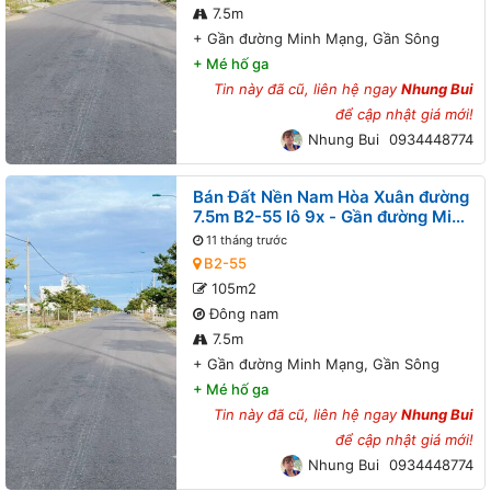
7.5m
+
Gần đường Minh Mạng, Gần Sông
+
Mé hố ga
Tin này đã cũ, liên hệ ngay
Nhung Bui
để cập nhật giá mới!
Nhung Bui
0934448774
Bán Đất Nền Nam Hòa Xuân đường
7.5m B2-55 lô 9x - Gần đường Minh
Mạng, Gần Sông
11 tháng trước
B2-55
105m2
Đông nam
7.5m
+
Gần đường Minh Mạng, Gần Sông
+
Mé hố ga
Tin này đã cũ, liên hệ ngay
Nhung Bui
để cập nhật giá mới!
Nhung Bui
0934448774