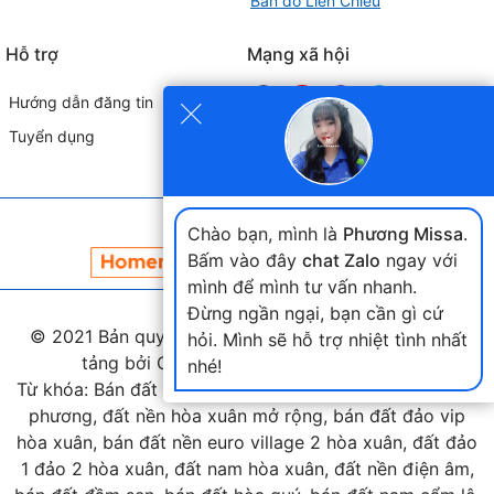
Bản đồ Liên Chiểu
Hỗ trợ
Mạng xã hội
×
Hướng dẫn đăng tin
Tuyển dụng
Đối tác liên kết
Chào bạn, mình là
Phương Missa
.
Bấm vào đây
chat Zalo
ngay với
mình để mình tư vấn nhanh.
Đừng ngần ngại, bạn cần gì cứ
© 2021 Bản quyền thuộc
landmap.vn
. Phát triển nền
hỏi. Mình sẽ hỗ trợ nhiệt tình nhất
tảng bởi Công ty Home Land Việt Nam.
nhé!
Từ khóa: Bán đất hòa xuân, bán đất nam cầu nguyễn tri
phương, đất nền hòa xuân mở rộng, bán đất đảo vip
hòa xuân, bán đất nền euro village 2 hòa xuân, đất đảo
1 đảo 2 hòa xuân, đất nam hòa xuân, đất nền điện âm,