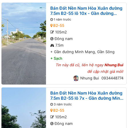
Bán Đất Nền Nam Hòa Xuân đường
7.5m B2-55 lô 10x - Gần đường
Minh Mạng, Gần Sông
1 năm trước
B2-55
105m2
Đông nam
7.5m
+
Gần đường Minh Mạng, Gần Sông
+
Sạch
Tin này đã cũ, liên hệ ngay
Nhung Bui
để cập nhật giá mới!
Nhung Bui
0934448774
Bán Đất Nền Nam Hòa Xuân đường
7.5m B2-55 lô 7x - Gần đường Minh
Mạng, Gần Sông
3 năm trước
B2-55
105m2
Đông nam