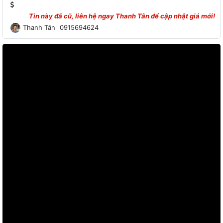
Tin này đã cũ, liên hệ ngay
Thanh Tân
để cập nhật giá mới!
Thanh Tân
0915694624