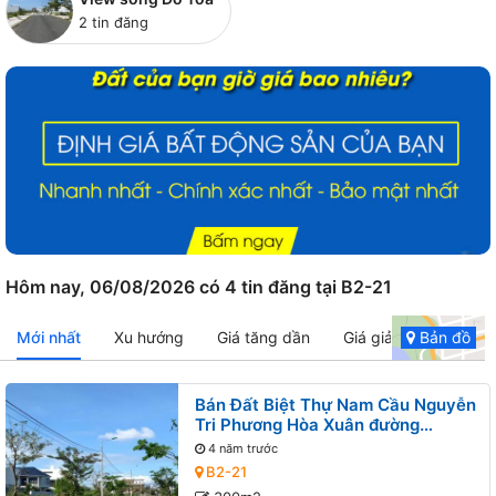
2 tin đăng
Hôm nay, 06/08/2026 có 4 tin đăng tại B2-21
Mới nhất
Xu hướng
Giá tăng dần
Giá giảm dần
Bản đồ
Bán Đất Biệt Thự Nam Cầu Nguyễn
Tri Phương Hòa Xuân đường
Nguyễn Đình Thi B2-21 lô x - View
4 năm trước
sông Đô Tỏa
B2-21