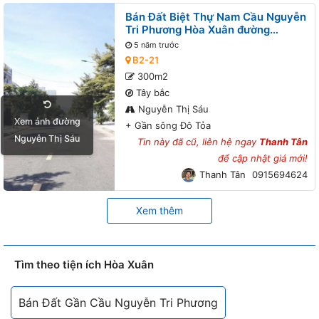
Bán Đất Biệt Thự Nam Cầu Nguyễn
Tri Phương Hòa Xuân đường
Nguyễn Thị Sáu B2-21 lô 2x - Gần
5 năm trước
sông Đô Tỏa
B2-21
300m2
Tây bắc
Nguyễn Thị Sáu
Xem ảnh đường
+
Gần sông Đô Tỏa
Nguyễn Thị Sáu
Tin này đã cũ, liên hệ ngay
Thanh Tân
để cập nhật giá mới!
Thanh Tân
0915694624
Xem thêm
Tìm theo tiện ích Hòa Xuân
Bán Đất Gần Cầu Nguyễn Tri Phương