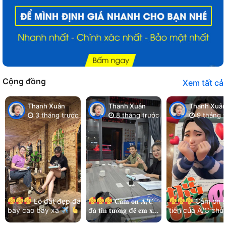
Cộng đồng
Xem tất cả
Thanh Xuân
Thanh Xuân
Thanh Xuâ
3 tháng trước
8 tháng trước
9 tháng t
Lô đất đẹp đã
𝐂𝐚̉𝐦 𝐨̛𝐧 𝐀/𝐂
Cảm ơn s
bay cao bay xa
đ𝐚̃ 𝐭𝐢𝐧 𝐭𝐮̛𝐨̛̉𝐧𝐠 đ𝐞̂̉ 𝐞𝐦 𝐱𝐮̛̉
tiên của A/C chủ
Cảm ơn chị chủ đất
𝐥𝐲́ 𝐡𝐞̂́𝐭 𝐦𝐨̣𝐢 𝐯𝐢𝐞̣̂𝐜!
và kết nối nhẹ n