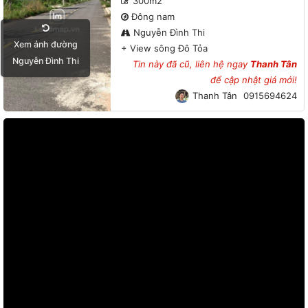
300m2
Đông nam
Nguyễn Đình Thi
Xem ảnh đường
+
View sông Đô Tỏa
Nguyễn Đình Thi
Tin này đã cũ, liên hệ ngay
Thanh Tân
để cập nhật giá mới!
Thanh Tân
0915694624