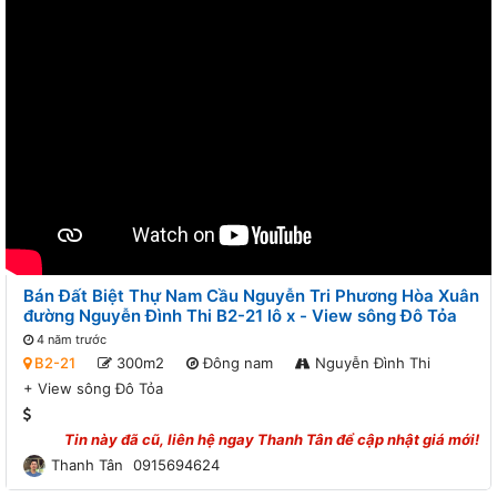
Bán Đất Biệt Thự Nam Cầu Nguyễn Tri Phương Hòa Xuân
đường Nguyễn Đình Thi B2-21 lô x - View sông Đô Tỏa
4 năm trước
B2-21
300m2
Đông nam
Nguyễn Đình Thi
+
View sông Đô Tỏa
Tin này đã cũ, liên hệ ngay
Thanh Tân
để cập nhật giá mới!
Thanh Tân
0915694624