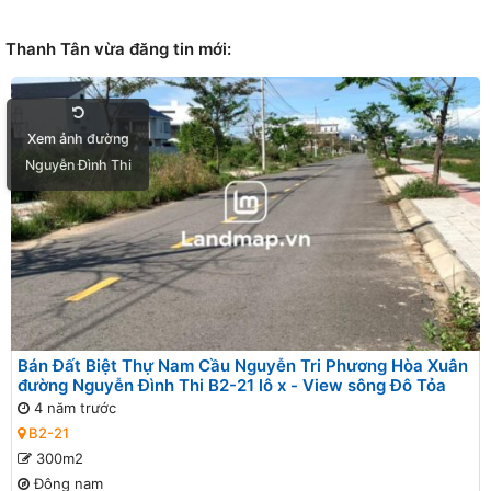
đã luôn ưu tiên và…
Thêm lô đất đẹp khu
của các bạn MG
Bá…
Hoà…
Thanh Tân vừa đăng tin mới:
Xem ảnh đường
Nguyễn Đình Thi
Bán Đất Biệt Thự Nam Cầu Nguyễn Tri Phương Hòa Xuân
đường Nguyễn Đình Thi B2-21 lô x - View sông Đô Tỏa
4 năm trước
B2-21
300m2
Đông nam