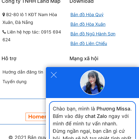
Công ty TNHH Land Map
Download
B2-80 lô 1 KĐT Nam Hòa
Bản đồ Hòa Quý
Xuân, Đà Nẵng
Bản đồ Hòa Xuân
Liên hệ hợp tác: 0915 694
Bản đồ Ngũ Hành Sơn
624
Bản đồ Liên Chiểu
Hỗ trợ
Mạng xã hội
×
Hướng dẫn đăng tin
Tuyển dụng
Đối tác liên kết
Chào bạn, mình là
Phương Missa
.
Bấm vào đây
chat Zalo
ngay với
mình để mình tư vấn nhanh.
Đừng ngần ngại, bạn cần gì cứ
© 2021 Bản quyền thuộc
landmap.vn
. Phát triển nền
hỏi. Mình sẽ hỗ trợ nhiệt tình nhất