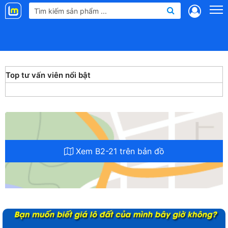
Landmap
.vn
Top tư vấn viên nổi bật
Xem B2-21 trên bản đồ