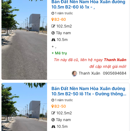
Bán Đất Nền Nam Hòa Xuân đường
10.5m B2-60 lô 1x - ,
1 năm trước
B2-60
102.5m2
Tây nam
10.5m
+
,
+
Mé trụ
Tin này đã cũ, liên hệ ngay
Thanh Xuân
để cập nhật giá mới!
Thanh Xuân
0905694684
Bán Đất Nền Nam Hòa Xuân đường
10.5m B2-50 lô 11x - Đường thông,
Gần sông Đô Tỏa
1 năm trước
B2-50
102.5m2
Tây nam
10.5m