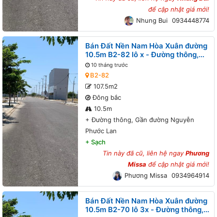
để cập nhật giá mới!
Nhung Bui
0934448774
Bán Đất Nền Nam Hòa Xuân đường
10.5m B2-82 lô x - Đường thông,
Gần đường Nguyễn Phước Lan
10 tháng trước
B2-82
107.5m2
Đông bắc
10.5m
+
Đường thông, Gần đường Nguyễn
Phước Lan
+
Sạch
Tin này đã cũ, liên hệ ngay
Phương
Missa
để cập nhật giá mới!
Phương Missa
0934964914
Bán Đất Nền Nam Hòa Xuân đường
10.5m B2-70 lô 3x - Đường thông,