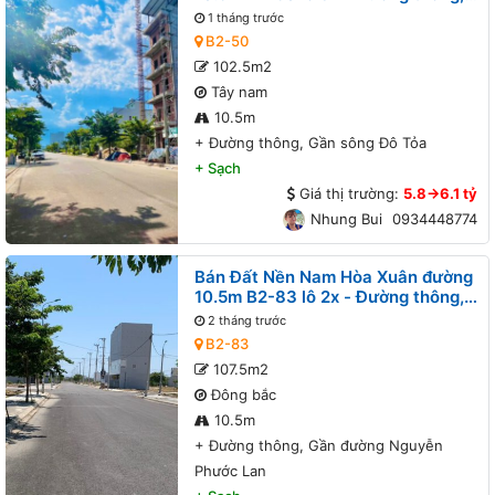
Gần sông Đô Tỏa
1 tháng trước
B2-50
102.5m2
Tây nam
10.5m
+
Đường thông, Gần sông Đô Tỏa
+
Sạch
Giá thị trường:
5.8->6.1 tỷ
Nhung Bui
0934448774
Bán Đất Nền Nam Hòa Xuân đường
10.5m B2-83 lô 2x - Đường thông,
Gần đường Nguyễn Phước Lan
2 tháng trước
B2-83
107.5m2
Đông bắc
10.5m
+
Đường thông, Gần đường Nguyễn
Phước Lan