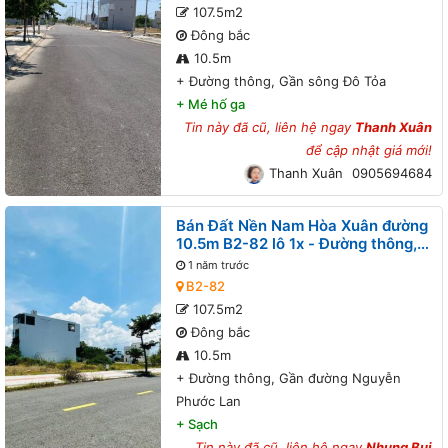
107.5m2
Đông bắc
10.5m
+
Đường thông, Gần sông Đô Tỏa
+
Mé hố ga
Tin này đã cũ, liên hệ ngay
Thanh Xuân
để cập nhật giá mới!
Thanh Xuân
0905694684
Bán Đất Nền Nam Hòa Xuân đường
10.5m B2-82 lô 1x - Đường thông,
Gần đường Nguyễn Phước Lan
1 năm trước
B2-82
107.5m2
Đông bắc
10.5m
+
Đường thông, Gần đường Nguyễn
Phước Lan
+
Sạch
Tin này đã cũ, liên hệ ngay
Nhung Bui