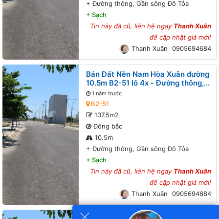
+
Đường thông, Gần sông Đô Tỏa
+
Sạch
Tin này đã cũ, liên hệ ngay
Thanh Xuân
để cập nhật giá mới!
Thanh Xuân
0905694684
Bán Đất Nền Nam Hòa Xuân đường
10.5m B2-51 lô 4x - Đường thông,
Gần sông Đô Tỏa
1 năm trước
B2-51
107.5m2
Đông bắc
10.5m
+
Đường thông, Gần sông Đô Tỏa
+
Sạch
Tin này đã cũ, liên hệ ngay
Thanh Xuân
để cập nhật giá mới!
Thanh Xuân
0905694684
×