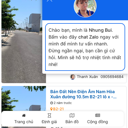
Bán Đất Nền Điện Âm Nam Hòa
Xuân đường 10.5m B2-148 lô 1x -
Đường thông, Gần đường Minh
1 năm trước
Mạng, Gần Sông Cổ Cò
B2-148
107.5m2
Chào bạn, mình là
Nhung Bui
.
Tây bắc
Bấm vào đây
chat Zalo
ngay với
10.5m
mình để mình tư vấn nhanh.
+
Đường thông, Gần đường Minh Mạng,
Đừng ngần ngại, bạn cần gì cứ
Gần Sông Cổ Cò
hỏi. Mình sẽ hỗ trợ nhiệt tình nhất
+
Sạch
Tin này đã cũ, liên hệ ngay
Thanh Xuân
nhé!
để cập nhật giá mới!
Thanh Xuân
0905694684
Bán Đất Nền Điện Âm Nam Hòa
Xuân đường 10.5m B2-21 lô x -
Đường thông, Gần đường Minh
2 năm trước
Mạng, Gần đường Nguyễn Phước
B2-21
Lan
102.5m2
Trang chủ
Định giá
Bản đồ
Cộng đồng
Tây bắc