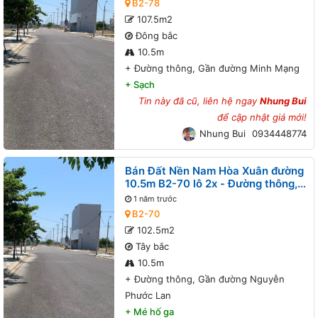
B2-78
107.5m2
Đông bắc
10.5m
+
Đường thông, Gần đường Minh Mạng
+
Sạch
Tin này đã cũ, liên hệ ngay
Nhung Bui
để cập nhật giá mới!
Nhung Bui
0934448774
Bán Đất Nền Nam Hòa Xuân đường
10.5m B2-70 lô 2x - Đường thông,
Gần đường Nguyễn Phước Lan
1 năm trước
B2-70
102.5m2
Tây bắc
10.5m
+
Đường thông, Gần đường Nguyễn
Phước Lan
+
Mé hố ga