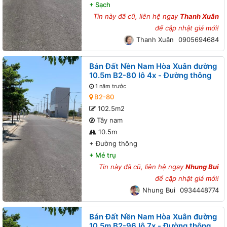
+
Sạch
Tin này đã cũ, liên hệ ngay
Thanh Xuân
để cập nhật giá mới!
Thanh Xuân
0905694684
Bán Đất Nền Nam Hòa Xuân đường
10.5m B2-80 lô 4x - Đường thông
1 năm trước
B2-80
102.5m2
Tây nam
10.5m
+
Đường thông
+
Mé trụ
Tin này đã cũ, liên hệ ngay
Nhung Bui
để cập nhật giá mới!
Nhung Bui
0934448774
Bán Đất Nền Nam Hòa Xuân đường
10.5m B2-96 lô 7x - Đường thông,