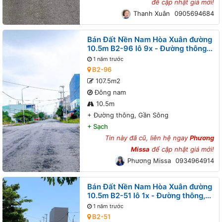
để cập nhật giá mới!
Thanh Xuân
0905694684
Bán Đất Nền Nam Hòa Xuân đường
10.5m B2-96 lô 9x - Đường thông,
Gần Sông
1 năm trước
B2-96
107.5m2
Đông nam
10.5m
+
Đường thông, Gần Sông
+
Sạch
Tin này đã cũ, liên hệ ngay
Phương
Missa
để cập nhật giá mới!
Phương Missa
0934964914
Bán Đất Nền Nam Hòa Xuân đường
10.5m B2-51 lô 1x - Đường thông,
Gần sông Đô Tỏa
1 năm trước
B2-51