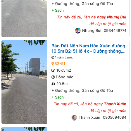
+
Đường thông, Gần sông Đô Tỏa
+
Sạch
Tin này đã cũ, liên hệ ngay
Nhung Bui
để cập nhật giá mới!
Nhung Bui
0934448774
Bán Đất Nền Nam Hòa Xuân đường
10.5m B2-51 lô 4x - Đường thông,
Gần sông Đô Tỏa
1 năm trước
B2-51
107.5m2
Đông bắc
10.5m
+
Đường thông, Gần sông Đô Tỏa
+
Sạch
Tin này đã cũ, liên hệ ngay
Thanh Xuân
để cập nhật giá mới!
Thanh Xuân
0905694684