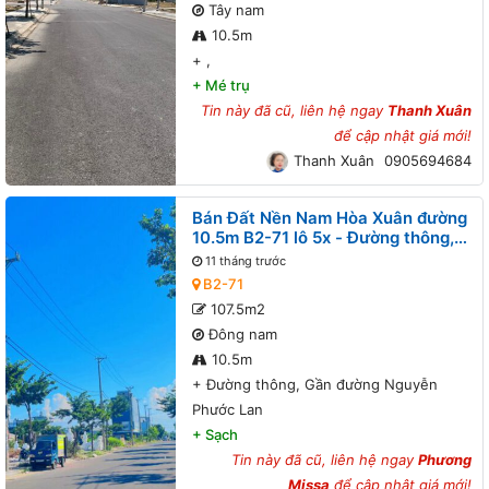
Tây nam
10.5m
+
,
+
Mé trụ
Tin này đã cũ, liên hệ ngay
Thanh Xuân
để cập nhật giá mới!
Thanh Xuân
0905694684
Bán Đất Nền Nam Hòa Xuân đường
10.5m B2-71 lô 5x - Đường thông,
Gần đường Nguyễn Phước Lan
11 tháng trước
B2-71
107.5m2
Đông nam
10.5m
+
Đường thông, Gần đường Nguyễn
Phước Lan
+
Sạch
Tin này đã cũ, liên hệ ngay
Phương
Missa
để cập nhật giá mới!