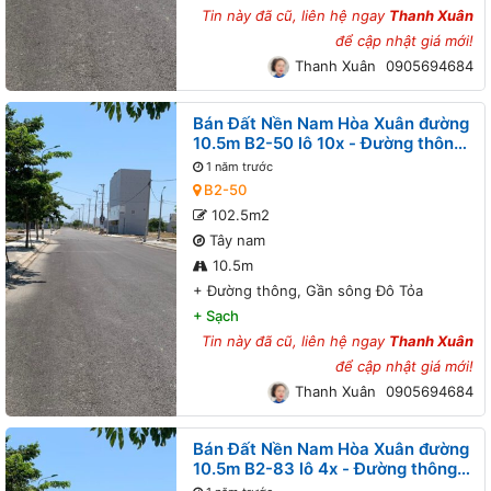
Tin này đã cũ, liên hệ ngay
Thanh Xuân
để cập nhật giá mới!
Thanh Xuân
0905694684
Bán Đất Nền Nam Hòa Xuân đường
10.5m B2-50 lô 10x - Đường thông,
Gần sông Đô Tỏa
1 năm trước
B2-50
102.5m2
Tây nam
10.5m
+
Đường thông, Gần sông Đô Tỏa
+
Sạch
Tin này đã cũ, liên hệ ngay
Thanh Xuân
để cập nhật giá mới!
Thanh Xuân
0905694684
Bán Đất Nền Nam Hòa Xuân đường
10.5m B2-83 lô 4x - Đường thông,
Gần đường Nguyễn Phước Lan