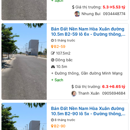
+
Sạch
Giá thị trường:
5.3->5.53 tỷ
Nhung Bui
0934448774
Bán Đất Nền Nam Hòa Xuân đường
10.5m B2-59 lô 6x - Đường thông,
Gần đường Minh Mạng
5 tháng trước
B2-59
107.5m2
Đông bắc
10.5m
+
Đường thông, Gần đường Minh Mạng
+
Sạch
Giá thị trường:
6.3->6.65 tỷ
Thanh Xuân
0905694684
Bán Đất Nền Nam Hòa Xuân đường
10.5m B2-90 lô 5x - Đường thông,
Gần Sông
8 tháng trước
B2-90