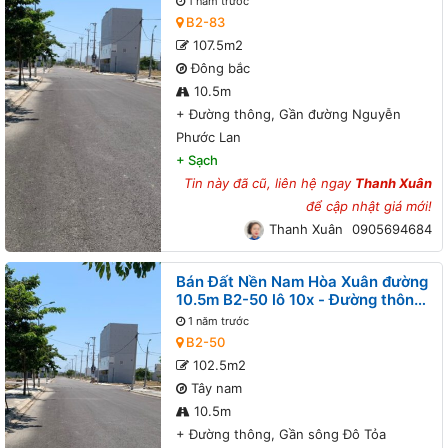
1 năm trước
B2-83
107.5m2
Đông bắc
10.5m
+
Đường thông, Gần đường Nguyễn
Phước Lan
+
Sạch
Tin này đã cũ, liên hệ ngay
Thanh Xuân
để cập nhật giá mới!
Thanh Xuân
0905694684
Bán Đất Nền Nam Hòa Xuân đường
10.5m B2-50 lô 10x - Đường thông,
Gần sông Đô Tỏa
1 năm trước
B2-50
102.5m2
Tây nam
10.5m
+
Đường thông, Gần sông Đô Tỏa