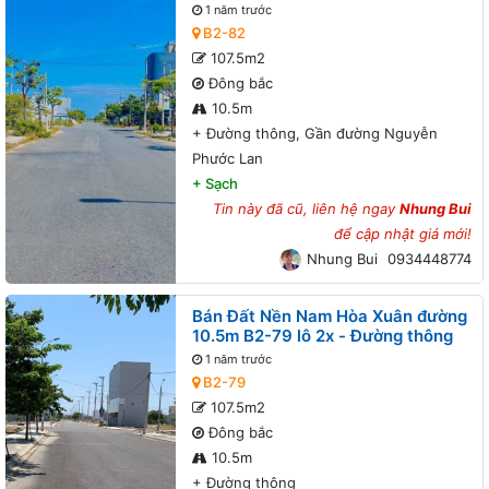
Gần đường Nguyễn Phước Lan
1 năm trước
B2-82
107.5m2
Đông bắc
10.5m
+
Đường thông, Gần đường Nguyễn
Phước Lan
+
Sạch
Tin này đã cũ, liên hệ ngay
Nhung Bui
để cập nhật giá mới!
Nhung Bui
0934448774
Bán Đất Nền Nam Hòa Xuân đường
10.5m B2-79 lô 2x - Đường thông
1 năm trước
B2-79
107.5m2
Đông bắc
10.5m
+
Đường thông