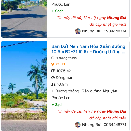
Phước Lan
+
Sạch
Tin này đã cũ, liên hệ ngay
Nhung Bui
để cập nhật giá mới!
Nhung Bui
0934448774
Bán Đất Nền Nam Hòa Xuân đường
10.5m B2-71 lô 5x - Đường thông,
Gần đường Nguyễn Phước Lan
11 tháng trước
B2-71
107.5m2
Đông nam
10.5m
+
Đường thông, Gần đường Nguyễn
Phước Lan
+
Sạch
Tin này đã cũ, liên hệ ngay
Nhung Bui
để cập nhật giá mới!
Nhung Bui
0934448774