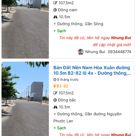
107.5m2
Đông nam
10.5m
+
Đường thông, Gần Sông
+
Sạch
Tin này đã cũ, liên hệ ngay
Nhung Bui
để cập nhật giá mới!
Nhung Bui
0934448774
Bán Đất Nền Nam Hòa Xuân đường
10.5m B2-82 lô 4x - Đường thông,
Gần đường Nguyễn Phước Lan
9 tháng trước
B2-82
107.5m2
Đông bắc
10.5m
+
Đường thông, Gần đường Nguyễn
Phước Lan
+
Sạch
Tin này đã cũ, liên hệ ngay
Nhung Bui