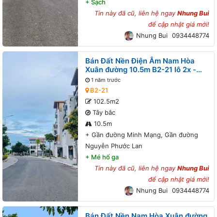
+
Sạch
Tin này đã cũ, liên hệ ngay
Nhung Bui
để cập nhật giá mới!
Nhung Bui
0934448774
Bán Đất Nền Điện Âm Nam Hòa
Xuân đường 10.5m B2-21 lô 2x -
Gần đường Minh Mạng, Gần đường
1 năm trước
Nguyễn Phước Lan
B2-21
102.5m2
Tây bắc
10.5m
+
Gần đường Minh Mạng, Gần đường
Nguyễn Phước Lan
+
Mé hố ga
Tin này đã cũ, liên hệ ngay
Nhung Bui
để cập nhật giá mới!
Nhung Bui
0934448774
Bán Đất Nền Nam Hòa Xuân đường