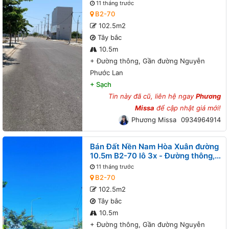
Gần đường Nguyễn Phước Lan
11 tháng trước
B2-70
102.5m2
Tây bắc
10.5m
+
Đường thông, Gần đường Nguyễn
Phước Lan
+
Sạch
Tin này đã cũ, liên hệ ngay
Phương
Missa
để cập nhật giá mới!
Phương Missa
0934964914
Bán Đất Nền Nam Hòa Xuân đường
10.5m B2-70 lô 3x - Đường thông,
Gần đường Nguyễn Phước Lan
11 tháng trước
B2-70
102.5m2
Tây bắc
10.5m
+
Đường thông, Gần đường Nguyễn