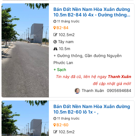
Bán Đất Nền Nam Hòa Xuân đường
10.5m B2-84 lô 4x - Đường thông,
Gần đường Nguyễn Phước Lan
11 tháng trước
B2-84
102.5m2
Tây nam
10.5m
+
Đường thông, Gần đường Nguyễn
Phước Lan
+
Sạch
Tin này đã cũ, liên hệ ngay
Thanh Xuân
để cập nhật giá mới!
Thanh Xuân
0905694684
Bán Đất Nền Nam Hòa Xuân đường
10.5m B2-60 lô 1x - ,
11 tháng trước
B2-60
102.5m2