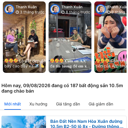
Thanh Xuân
Thanh Xuân
Thanh Xuâ
3 tháng trước
8 tháng trước
9 tháng t
Lô đất đẹp đã
𝐂𝐚̉𝐦 𝐨̛𝐧 𝐀/𝐂
Cảm ơn s
bay cao bay xa
đ𝐚̃ 𝐭𝐢𝐧 𝐭𝐮̛𝐨̛̉𝐧𝐠 đ𝐞̂̉ 𝐞𝐦 𝐱𝐮̛̉
tiên của A/C chủ
Cảm ơn chị chủ đất
𝐥𝐲́ 𝐡𝐞̂́𝐭 𝐦𝐨̣𝐢 𝐯𝐢𝐞̣̂𝐜!
và kết nối nhẹ n
đã luôn ưu tiên và…
Thêm lô đất đẹp khu
của các bạn MG
Bá…
Hoà…
Hôm nay, 09/08/2026 đang có 187 bất động sản 10.5m
đang chào bán
Mới nhất
Xu hướng
Giá tăng dần
Giá giảm dần
Bán Đất Nền Nam Hòa Xuân đường
10.5m B2-50 lô 8x - Đường thông,