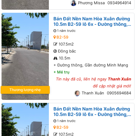
Phương Missa
0934964914
Bán Đất Nền Nam Hòa Xuân đường
10.5m B2-59 lô 6x - Đường thông,
Gần đường Minh Mạng
1 năm trước
B2-59
107.5m2
Đông bắc
10.5m
+
Đường thông, Gần đường Minh Mạng
+
Mé trụ
Tin này đã cũ, liên hệ ngay
Thanh Xuân
để cập nhật giá mới!
Thương lượng nhẹ
Thanh Xuân
0905694684
Bán Đất Nền Nam Hòa Xuân đường
10.5m B2-59 lô 6x - Đường thông,
Gần đường Minh Mạng
1 năm trước
B2-59
107.5m2