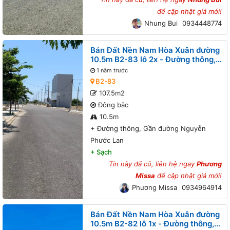
để cập nhật giá mới!
Nhung Bui
0934448774
Bán Đất Nền Nam Hòa Xuân đường
10.5m B2-83 lô 2x - Đường thông,
Gần đường Nguyễn Phước Lan
1 năm trước
B2-83
107.5m2
Đông bắc
10.5m
+
Đường thông, Gần đường Nguyễn
Phước Lan
+
Sạch
Tin này đã cũ, liên hệ ngay
Phương
Missa
để cập nhật giá mới!
Phương Missa
0934964914
Bán Đất Nền Nam Hòa Xuân đường
10.5m B2-82 lô 1x - Đường thông,