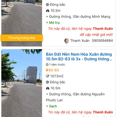
Đông bắc
10.5m
+
Đường thông, Gần đường Minh Mạng
+
Mé trụ
Tin này đã cũ, liên hệ ngay
Thanh Xuân
để cập nhật giá mới!
Thương lượng nhẹ
Thanh Xuân
0905694684
Bán Đất Nền Nam Hòa Xuân đường
10.5m B2-83 lô 3x - Đường thông,
Gần đường Nguyễn Phước Lan
1 năm trước
B2-83
107.5m2
Đông bắc
10.5m
+
Đường thông, Gần đường Nguyễn
Phước Lan
+
Sạch
Tin này đã cũ, liên hệ ngay
Thanh Xuân