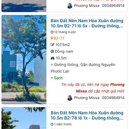
Phương Missa
0934964914
Bán Đất Nền Nam Hòa Xuân đường
10.5m B2-71 lô 5x - Đường thông,
Gần đường Nguyễn Phước Lan
12 tháng trước
B2-71
107.5m2
Đông nam
10.5m
+
Đường thông, Gần đường Nguyễn
Phước Lan
+
Sạch
Tin này đã cũ, liên hệ ngay
Phương
Missa
để cập nhật giá mới!
Phương Missa
0934964914
Bán Đất Nền Nam Hòa Xuân đường
10.5m B2-78 lô 1x - Đường thông,
Gần đường Minh Mạng
1 năm trước