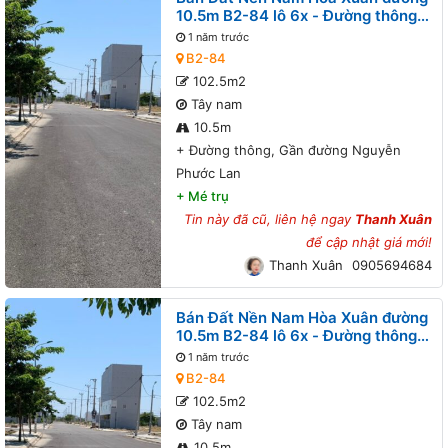
10.5m B2-84 lô 6x - Đường thông,
Gần đường Nguyễn Phước Lan
1 năm trước
B2-84
102.5m2
Tây nam
10.5m
+
Đường thông, Gần đường Nguyễn
Phước Lan
+
Mé trụ
Tin này đã cũ, liên hệ ngay
Thanh Xuân
để cập nhật giá mới!
Thanh Xuân
0905694684
Bán Đất Nền Nam Hòa Xuân đường
10.5m B2-84 lô 6x - Đường thông,
Gần đường Nguyễn Phước Lan
1 năm trước
B2-84
102.5m2
Tây nam
10.5m