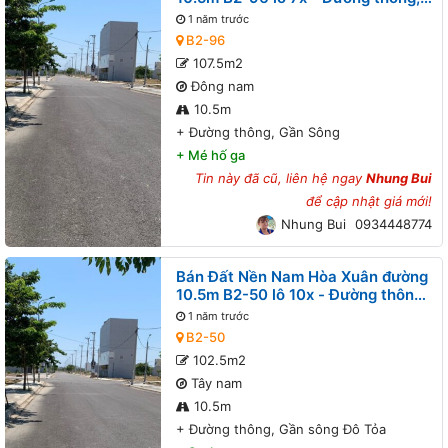
Gần Sông
1 năm trước
B2-96
107.5m2
Đông nam
10.5m
+
Đường thông, Gần Sông
+
Mé hố ga
Tin này đã cũ, liên hệ ngay
Nhung Bui
để cập nhật giá mới!
Nhung Bui
0934448774
Bán Đất Nền Nam Hòa Xuân đường
10.5m B2-50 lô 10x - Đường thông,
Gần sông Đô Tỏa
1 năm trước
B2-50
102.5m2
Tây nam
10.5m
+
Đường thông, Gần sông Đô Tỏa