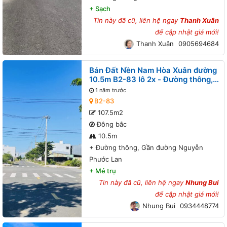
+
Sạch
Tin này đã cũ, liên hệ ngay
Thanh Xuân
để cập nhật giá mới!
Thanh Xuân
0905694684
Bán Đất Nền Nam Hòa Xuân đường
10.5m B2-83 lô 2x - Đường thông,
Gần đường Nguyễn Phước Lan
1 năm trước
B2-83
107.5m2
Đông bắc
10.5m
+
Đường thông, Gần đường Nguyễn
Phước Lan
+
Mé trụ
Tin này đã cũ, liên hệ ngay
Nhung Bui
để cập nhật giá mới!
Nhung Bui
0934448774