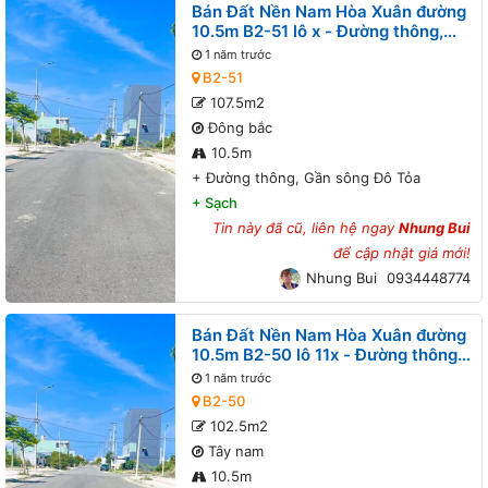
Bán Đất Nền Nam Hòa Xuân đường
10.5m B2-51 lô x - Đường thông,
Gần sông Đô Tỏa
1 năm trước
B2-51
107.5m2
Đông bắc
10.5m
+
Đường thông, Gần sông Đô Tỏa
+
Sạch
Tin này đã cũ, liên hệ ngay
Nhung Bui
để cập nhật giá mới!
Nhung Bui
0934448774
Bán Đất Nền Nam Hòa Xuân đường
10.5m B2-50 lô 11x - Đường thông,
Gần sông Đô Tỏa
1 năm trước
B2-50
102.5m2
Tây nam
10.5m