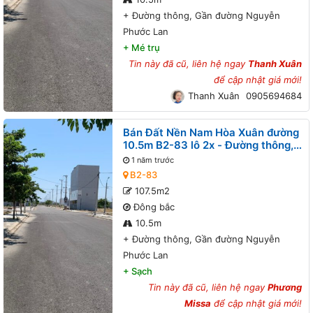
+
Đường thông, Gần đường Nguyễn
Phước Lan
+
Mé trụ
Tin này đã cũ, liên hệ ngay
Thanh Xuân
để cập nhật giá mới!
Thanh Xuân
0905694684
Bán Đất Nền Nam Hòa Xuân đường
10.5m B2-83 lô 2x - Đường thông,
Gần đường Nguyễn Phước Lan
1 năm trước
B2-83
107.5m2
Đông bắc
10.5m
+
Đường thông, Gần đường Nguyễn
Phước Lan
+
Sạch
Tin này đã cũ, liên hệ ngay
Phương
Missa
để cập nhật giá mới!