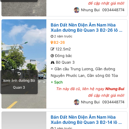
để cập nhật giá mới!
Nhung Bui
0934448774
Bán Đất Nền Điện Âm Nam Hòa
Xuân đường Bờ Quan 3 B2-26 lô 2x
- Gần cầu Trung Lương, Gần đường
2 năm trước
Nguyễn Phước Lan, Gần sông Đô
B2-26
Tỏa
122.5m2
Đông bắc
Bờ Quan 3
+
Gần cầu Trung Lương, Gần đường
Nguyễn Phước Lan, Gần sông Đô Tỏa
Xem ảnh đường Bờ
+
Sạch
Quan 3
Tin này đã cũ, liên hệ ngay
Nhung Bui
để cập nhật giá mới!
Nhung Bui
0934448774
Bán Đất Nền Điện Âm Nam Hòa
Xuân đường Bờ Quan 3 B2-14 lô 3x
- Đường thông, Gần cầu Trung
2 năm trước