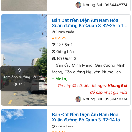
Nhung Bui
0934448774
Bán Đất Nền Điện Âm Nam Hòa
Xuân đường Bờ Quan 3 B2-25 lô 1x
- Gần cầu Minh Mạng, Gần đường
2 năm trước
Minh Mạng, Gần đường Nguyễn
B2-25
Phước Lan
122.5m2
Đông bắc
Bờ Quan 3
+
Gần cầu Minh Mạng, Gần đường Minh
Mạng, Gần đường Nguyễn Phước Lan
Xem ảnh đường Bờ
+
Mé trụ
Quan 3
Tin này đã cũ, liên hệ ngay
Nhung Bui
để cập nhật giá mới!
Nhung Bui
0934448774
Bán Đất Nền Điện Âm Nam Hòa
Xuân đường Bờ Quan 3 B2-14 lô 4x
- Đường thông, Gần cầu Trung
2 năm trước
Lương, Gần đường Nguyễn Phước