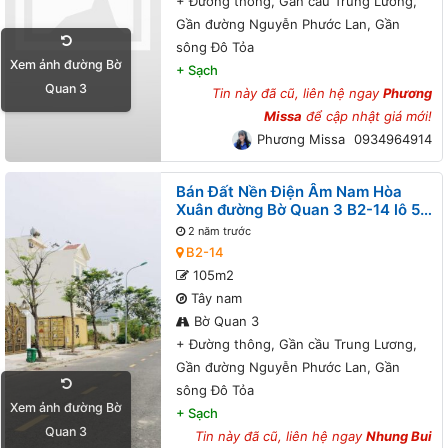
+
Đường thông, Gần cầu Trung Lương,
Gần đường Nguyễn Phước Lan, Gần
sông Đô Tỏa
Xem ảnh đường Bờ
+
Sạch
Quan 3
Tin này đã cũ, liên hệ ngay
Phương
Missa
để cập nhật giá mới!
Phương Missa
0934964914
Bán Đất Nền Điện Âm Nam Hòa
Xuân đường Bờ Quan 3 B2-14 lô 5x
- Đường thông, Gần cầu Trung
2 năm trước
Lương, Gần đường Nguyễn Phước
B2-14
Lan, Gần sông Đô Tỏa
105m2
Tây nam
Bờ Quan 3
+
Đường thông, Gần cầu Trung Lương,
Gần đường Nguyễn Phước Lan, Gần
sông Đô Tỏa
Xem ảnh đường Bờ
+
Sạch
Quan 3
Tin này đã cũ, liên hệ ngay
Nhung Bui