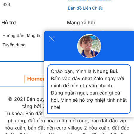
624
Bản đồ Liên Chiểu
Hỗ trợ
Mạng xã hội
×
Hướng dẫn đăng tin
Tuyển dụng
Đối tác liên kết
Chào bạn, mình là
Nhung Bui
.
Bấm vào đây
chat Zalo
ngay với
mình để mình tư vấn nhanh.
Đừng ngần ngại, bạn cần gì cứ
© 2021 Bản quyền thuộc
landmap.vn
. Phát triển nền
hỏi. Mình sẽ hỗ trợ nhiệt tình nhất
tảng bởi Công ty Home Land Việt Nam.
nhé!
Từ khóa: Bán đất hòa xuân, bán đất nam cầu nguyễn tri
phương, đất nền hòa xuân mở rộng, bán đất đảo vip
hòa xuân, bán đất nền euro village 2 hòa xuân, đất đảo