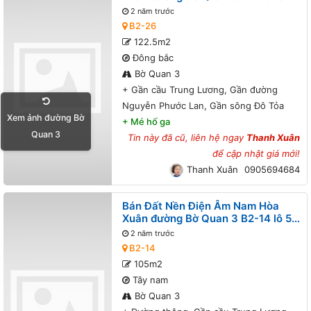
- Gần cầu Trung Lương, Gần đường
2 năm trước
Nguyễn Phước Lan, Gần sông Đô
B2-26
Tỏa
122.5m2
Đông bắc
Bờ Quan 3
+
Gần cầu Trung Lương, Gần đường
Nguyễn Phước Lan, Gần sông Đô Tỏa
Xem ảnh đường Bờ
+
Mé hố ga
Quan 3
Tin này đã cũ, liên hệ ngay
Thanh Xuân
để cập nhật giá mới!
Thanh Xuân
0905694684
Bán Đất Nền Điện Âm Nam Hòa
Xuân đường Bờ Quan 3 B2-14 lô 5x
- Đường thông, Gần cầu Trung
2 năm trước
Lương, Gần đường Nguyễn Phước
B2-14
Lan, Gần sông Đô Tỏa
105m2
Tây nam
Bờ Quan 3