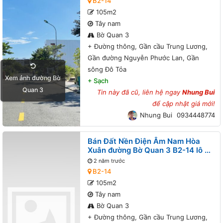
B2-14
Lan, Gần sông Đô Tỏa
105m2
Tây nam
Bờ Quan 3
+
Đường thông, Gần cầu Trung Lương,
Gần đường Nguyễn Phước Lan, Gần
sông Đô Tỏa
Xem ảnh đường Bờ
+
Sạch
Quan 3
Tin này đã cũ, liên hệ ngay
Nhung Bui
để cập nhật giá mới!
Nhung Bui
0934448774
Bán Đất Nền Điện Âm Nam Hòa
Xuân đường Bờ Quan 3 B2-14 lô 4x
- Đường thông, Gần cầu Trung
2 năm trước
Lương, Gần đường Nguyễn Phước
B2-14
Lan, Gần sông Đô Tỏa
105m2
Tây nam
Bờ Quan 3
+
Đường thông, Gần cầu Trung Lương,