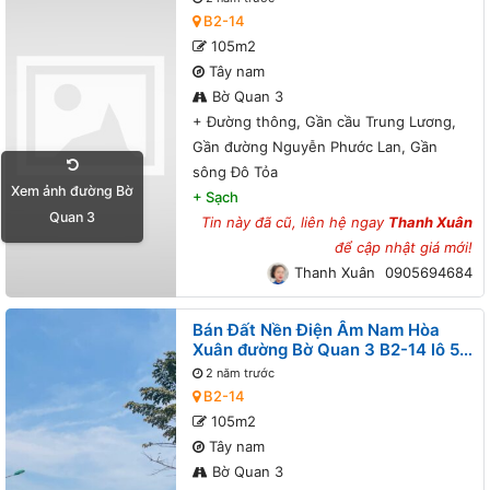
Lương, Gần đường Nguyễn Phước
B2-14
Lan, Gần sông Đô Tỏa
105m2
Tây nam
Bờ Quan 3
+
Đường thông, Gần cầu Trung Lương,
Gần đường Nguyễn Phước Lan, Gần
sông Đô Tỏa
Xem ảnh đường Bờ
+
Sạch
Quan 3
Tin này đã cũ, liên hệ ngay
Thanh Xuân
để cập nhật giá mới!
Thanh Xuân
0905694684
Bán Đất Nền Điện Âm Nam Hòa
Xuân đường Bờ Quan 3 B2-14 lô 5x
- Đường thông, Gần cầu Trung
2 năm trước
Lương, Gần đường Nguyễn Phước
B2-14
Lan, Gần sông Đô Tỏa
105m2
Tây nam
Bờ Quan 3