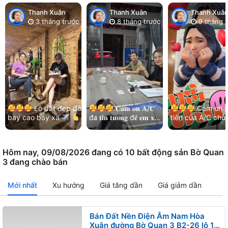
Thanh Xuân
Thanh Xuân
Thanh Xuâ
3 tháng trước
8 tháng trước
9 tháng t
Lô đất đẹp đã
𝐂𝐚̉𝐦 𝐨̛𝐧 𝐀/𝐂
Cảm ơn s
bay cao bay xa
đ𝐚̃ 𝐭𝐢𝐧 𝐭𝐮̛𝐨̛̉𝐧𝐠 đ𝐞̂̉ 𝐞𝐦 𝐱𝐮̛̉
tiên của A/C chủ
Cảm ơn chị chủ đất
𝐥𝐲́ 𝐡𝐞̂́𝐭 𝐦𝐨̣𝐢 𝐯𝐢𝐞̣̂𝐜!
và kết nối nhẹ n
đã luôn ưu tiên và…
Thêm lô đất đẹp khu
của các bạn MG
Bá…
Hoà…
Hôm nay, 09/08/2026 đang có 10 bất động sản Bờ Quan
3 đang chào bán
Mới nhất
Xu hướng
Giá tăng dần
Giá giảm dần
Bán Đất Nền Điện Âm Nam Hòa
Xuân đường Bờ Quan 3 B2-26 lô 1x