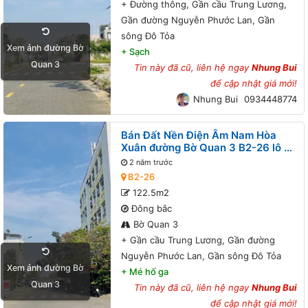
+
Đường thông, Gần cầu Trung Lương,
Gần đường Nguyễn Phước Lan, Gần
sông Đô Tỏa
Xem ảnh đường Bờ
+
Sạch
Quan 3
Tin này đã cũ, liên hệ ngay
Nhung Bui
để cập nhật giá mới!
Nhung Bui
0934448774
Bán Đất Nền Điện Âm Nam Hòa
Xuân đường Bờ Quan 3 B2-26 lô 3x
- Gần cầu Trung Lương, Gần đường
2 năm trước
Nguyễn Phước Lan, Gần sông Đô
B2-26
Tỏa
122.5m2
Đông bắc
Bờ Quan 3
+
Gần cầu Trung Lương, Gần đường
Nguyễn Phước Lan, Gần sông Đô Tỏa
Xem ảnh đường Bờ
+
Mé hố ga
Quan 3
Tin này đã cũ, liên hệ ngay
Nhung Bui
để cập nhật giá mới!