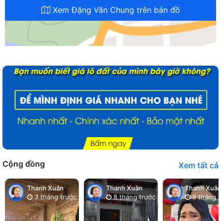
Xem Đặng Văn Chung trên bản đồ
Cộng đồng
Xem tất cả
Thanh Xuân
Thanh Xuân
Thanh Xuâ
3 tháng trước
8 tháng trước
9 tháng t