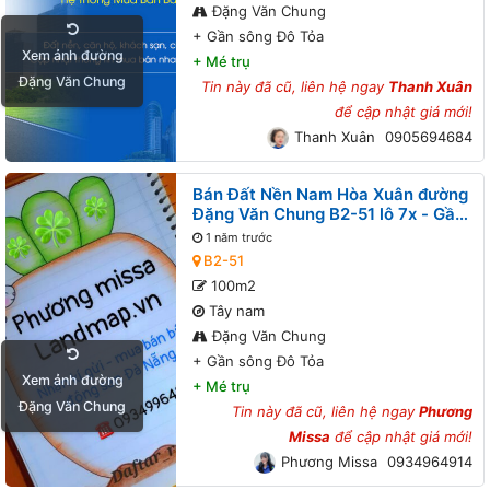
Đặng Văn Chung
+
Gần sông Đô Tỏa
Xem ảnh đường
+
Mé trụ
Đặng Văn Chung
Tin này đã cũ, liên hệ ngay
Thanh Xuân
để cập nhật giá mới!
Thanh Xuân
0905694684
Bán Đất Nền Nam Hòa Xuân đường
Đặng Văn Chung B2-51 lô 7x - Gần
sông Đô Tỏa
1 năm trước
B2-51
100m2
Tây nam
Đặng Văn Chung
+
Gần sông Đô Tỏa
Xem ảnh đường
+
Mé trụ
Đặng Văn Chung
Tin này đã cũ, liên hệ ngay
Phương
Missa
để cập nhật giá mới!
Phương Missa
0934964914