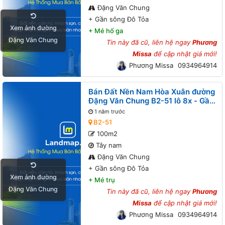
Đặng Văn Chung
+
Gần sông Đô Tỏa
Xem ảnh đường
+
Mé hố ga
Đặng Văn Chung
Tin này đã cũ, liên hệ ngay
Phương
Missa
để cập nhật giá mới!
Phương Missa
0934964914
Bán Đất Nền Nam Hòa Xuân đường
Đặng Văn Chung B2-51 lô 8x - Gần
sông Đô Tỏa
1 năm trước
B2-51
100m2
Tây nam
Đặng Văn Chung
+
Gần sông Đô Tỏa
Xem ảnh đường
+
Mé trụ
Đặng Văn Chung
Tin này đã cũ, liên hệ ngay
Phương
Missa
để cập nhật giá mới!
Phương Missa
0934964914