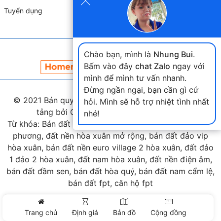
Tuyển dụng
Đối tác liên kết
Chào bạn, mình là
Nhung Bui
.
Bấm vào đây
chat Zalo
ngay với
mình để mình tư vấn nhanh.
Đừng ngần ngại, bạn cần gì cứ
© 2021 Bản quyền thuộc
landmap.vn
. Phát triển nền
hỏi. Mình sẽ hỗ trợ nhiệt tình nhất
tảng bởi Công ty Home Land Việt Nam.
nhé!
Từ khóa: Bán đất hòa xuân, bán đất nam cầu nguyễn tri
phương, đất nền hòa xuân mở rộng, bán đất đảo vip
hòa xuân, bán đất nền euro village 2 hòa xuân, đất đảo
1 đảo 2 hòa xuân, đất nam hòa xuân, đất nền điện âm,
bán đất đầm sen, bán đất hòa quý, bán đất nam cẩm lệ,
bán đất fpt, căn hộ fpt
Trang chủ
Định giá
Bản đồ
Cộng đồng