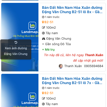
Bán Đất Nền Nam Hòa Xuân đường
Đặng Văn Chung B2-51 lô 8x - Gần
sông Đô Tỏa
1 năm trước
B2-51
100m2
Tây nam
Đặng Văn Chung
+
Gần sông Đô Tỏa
Xem ảnh đường
+
Mé trụ
Đặng Văn Chung
Tin này đã cũ, liên hệ ngay
Thanh Xuân
để cập nhật giá mới!
Thanh Xuân
0905694684
Bán Đất Nền Nam Hòa Xuân đường
Đặng Văn Chung B2-51 lô 7x - Gần
sông Đô Tỏa
1 năm trước
B2-51
100m2
Tây nam