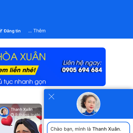
... Thêm
Đăng tin
×
Xem tất cả
Thanh Xuân
Thanh Xuân
Thanh Xuân
9 tháng trước
9 tháng trước
9 tháng trư
Chào bạn, mình là
Thanh Xuân
.