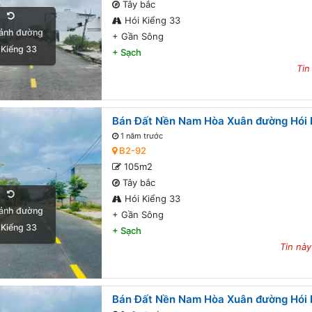
Tây bắc
Hói Kiểng 33
ảnh đường
+
Gần Sông
 Kiểng 33
+
Sạch
Tin
Bán Đất Nền Nam Hòa Xuân đường Hói K
1 năm trước
B2-92
105m2
Tây bắc
Hói Kiểng 33
ảnh đường
+
Gần Sông
 Kiểng 33
+
Sạch
Tin này
Bán Đất Nền Nam Hòa Xuân đường Hói K