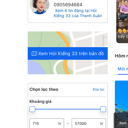
0905694684
Xem 6 tin đăng tại Hói
Kiểng 33 của Thanh Xuân
bay 
Cảm ơ
đã lu
Xem Hói Kiểng 33 trên bản đồ
Hôm n
Mới 
Chọn lọc theo
Xóa lọc
Khoảng giá
-
Xem 
tr
tr