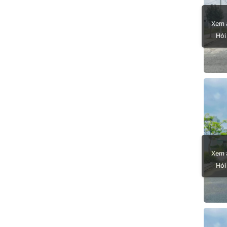
Xem 
Hói
Xem 
Hói