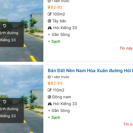
1 năm trước
B2-92
105m2
Tây bắc
Hói Kiểng 33
ảnh đường
+
Gần Sông
 Kiểng 33
+
Sạch
Tin này
Bán Đất Nền Nam Hòa Xuân đường Hói K
1 năm trước
B2-93
110m2
Đông nam
Hói Kiểng 33
ảnh đường
+
Gần Sông
 Kiểng 33
+
Sạch
Tin n