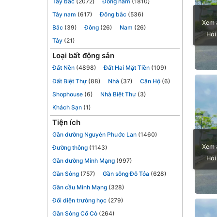
Tây bắc
(2072)
Đông nam
(1810)
Tây nam
(617)
Đông bắc
(536)
Xem 
Bắc
(39)
Đông
(26)
Nam
(26)
Hói
Tây
(21)
Loại bất động sản
Đất Nền
(4898)
Đất Hai Mặt Tiền
(109)
Đất Biệt Thự
(88)
Nhà
(37)
Căn Hộ
(6)
Shophouse
(6)
Nhà Biệt Thự
(3)
Khách Sạn
(1)
Tiện ích
Gần đường Nguyễn Phước Lan
(1460)
Xem 
Đường thông
(1143)
Hói
Gần đường Minh Mạng
(997)
Gần Sông
(757)
Gần sông Đô Tỏa
(628)
Gần cầu Minh Mạng
(328)
Đối diện trường học
(279)
Gần Sông Cổ Cò
(264)