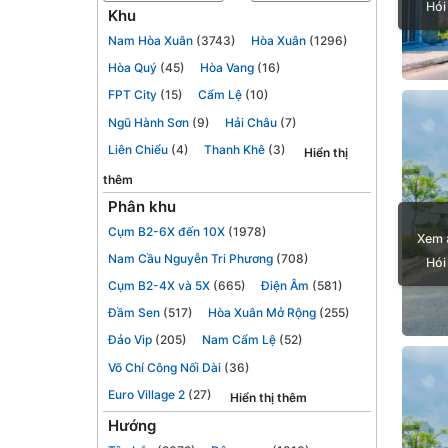
Hói
Khu
Nam Hòa Xuân
(3743)
Hòa Xuân
(1296)
Hòa Quý
(45)
Hòa Vang
(16)
FPT City
(15)
Cẩm Lệ
(10)
Ngũ Hành Sơn
(9)
Hải Châu
(7)
Liên Chiểu
(4)
Thanh Khê
(3)
Hiển thị
thêm
Phân khu
Cụm B2-6X đến 10X
(1978)
Xem 
Nam Cầu Nguyễn Tri Phương
(708)
Hói
Cụm B2-4X và 5X
(665)
Điện Âm
(581)
Đầm Sen
(517)
Hòa Xuân Mở Rộng
(255)
Đảo Vip
(205)
Nam Cẩm Lệ
(52)
Võ Chí Công Nối Dài
(36)
Euro Village 2
(27)
Hiển thị thêm
Hướng