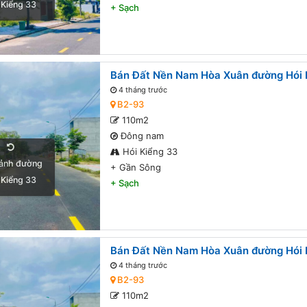
 Kiểng 33
+
Sạch
Bán Đất Nền Nam Hòa Xuân đường Hói K
4 tháng trước
B2-93
110m2
Đông nam
Hói Kiểng 33
ảnh đường
+
Gần Sông
 Kiểng 33
+
Sạch
Bán Đất Nền Nam Hòa Xuân đường Hói K
4 tháng trước
B2-93
110m2