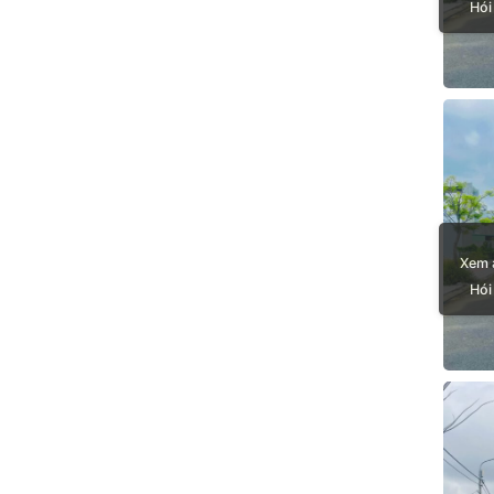
Hói
Xem 
Hói