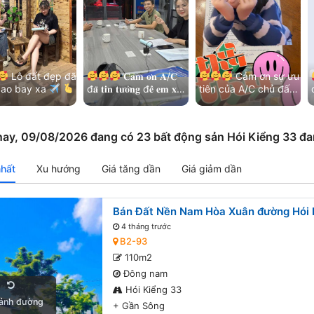
Lô đất đẹp đã
𝐂𝐚̉𝐦 𝐨̛𝐧 𝐀/𝐂
Cảm ơn sự ưu
cao bay xa
đ𝐚̃ 𝐭𝐢𝐧 𝐭𝐮̛𝐨̛̉𝐧𝐠 đ𝐞̂̉ 𝐞𝐦 𝐱𝐮̛̉
tiên của A/C chủ đất
đ
n chị chủ đất
𝐥𝐲́ 𝐡𝐞̂́𝐭 𝐦𝐨̣𝐢 𝐯𝐢𝐞̣̂𝐜!
và kết nối nhẹ nhàng

ôn ưu tiên và…
Thêm lô đất đẹp khu
của các bạn MG
Bá…
Hoà…
ay, 09/08/2026 đang có 23 bất động sản Hói Kiểng 33 đ
nhất
Xu hướng
Giá tăng dần
Giá giảm dần
Bán Đất Nền Nam Hòa Xuân đường Hói K
4 tháng trước
B2-93
110m2
Đông nam
Hói Kiểng 33
ảnh đường
+
Gần Sông