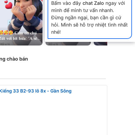
Bấm vào đây
chat Zalo
ngay với
mình để mình tư vấn nhanh.
Đừng ngần ngại, bạn cần gì cứ
hỏi. Mình sẽ hỗ trợ nhiệt tình nhất
nhé!
𝐂𝐚̉𝐦 𝐨̛𝐧 𝐜𝐡𝐮̉
𝐂𝐚̉𝐦 𝐨̛𝐧 𝐜𝐡𝐮̉
Một ngày
𝐚̂́𝐭 𝐯𝐨̛́𝐢 𝐥𝐨̛̀𝐢 𝐡𝐮̛́𝐚: “𝐀 𝐬𝐞̃
đ𝐚̂́𝐭 𝐯𝐨̛́𝐢 𝐥𝐨̛̀𝐢 𝐡𝐮̛́𝐚: “𝐀 𝐬𝐞̃
chạy quanh thật bậ
𝐢𝐚𝐨 đ𝐨̣̂𝐜 𝐪𝐮𝐲𝐞̂̀𝐧 𝐜𝐡𝐨 𝐞
𝐠𝐢𝐚𝐨 đ𝐨̣̂𝐜 𝐪𝐮𝐲𝐞̂̀𝐧 𝐜𝐡𝐨 𝐞
rộn nhưng vẫn còn
𝐛𝐚́𝐧! “ Lô đất NHX…
𝐛𝐚́𝐧! “ Lô đất NHX…
chút may mắn + th
sự ưu tiên của…
ang chào bán
iểng 33 B2-93 lô 8x - Gần Sông