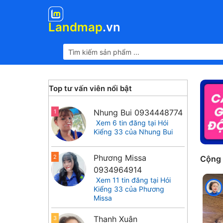
Landmap
.vn
Top tư vấn viên nổi bật
Nhung Bui
0934448774
1
Xem 6 tin đăng tại Hói
Kiểng 33 của Nhung Bui
Phương Missa
2
Cộng
0934964914
Xem 11 tin đăng tại Hói
Kiểng 33 của Phương
Missa
Thanh Xuân
3