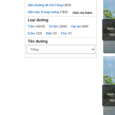
Gần đường Võ Chí Công
(205)
Gần cầu Trung Lương
(188)
Hiển thị thêm
Loại đường
7.5m
(4515)
10.5m
(266)
Hai làn
(69)
Xem 
5.5m
(32)
Kiệt
(3)
21m
(1)
Hói
Tên đường
Xem 
Hói