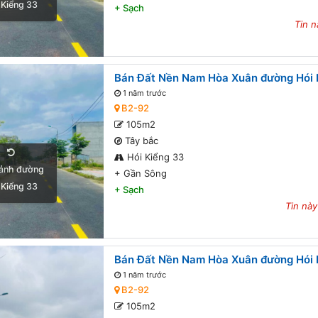
 Kiểng 33
+
Sạch
Tin n
Bán Đất Nền Nam Hòa Xuân đường Hói K
1 năm trước
B2-92
105m2
Tây bắc
Hói Kiểng 33
ảnh đường
+
Gần Sông
 Kiểng 33
+
Sạch
Tin này
Bán Đất Nền Nam Hòa Xuân đường Hói K
1 năm trước
B2-92
105m2