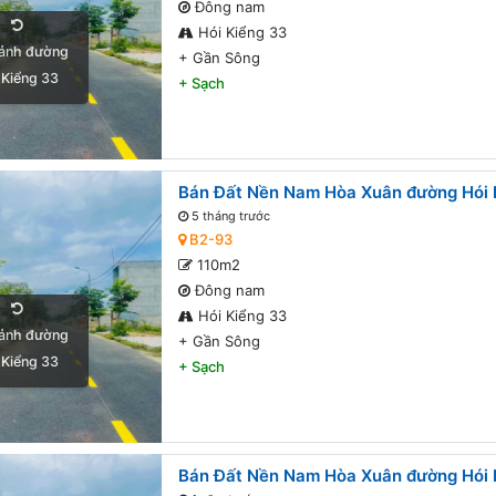
Đông nam
Hói Kiểng 33
ảnh đường
+
Gần Sông
 Kiểng 33
+
Sạch
Bán Đất Nền Nam Hòa Xuân đường Hói K
5 tháng trước
B2-93
110m2
Đông nam
Hói Kiểng 33
ảnh đường
+
Gần Sông
 Kiểng 33
+
Sạch
Bán Đất Nền Nam Hòa Xuân đường Hói K