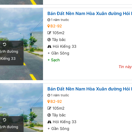
Bán Đất Nền Nam Hòa Xuân đường Hói K
1 năm trước
B2-92
105m2
Tây bắc
Hói Kiểng 33
ảnh đường
+
Gần Sông
 Kiểng 33
+
Sạch
Tin này
Bán Đất Nền Nam Hòa Xuân đường Hói K
1 năm trước
B2-92
105m2
Tây bắc
Hói Kiểng 33
ảnh đường
+
Gần Sông