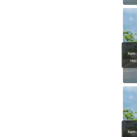
Xem 
Hói
Xem 