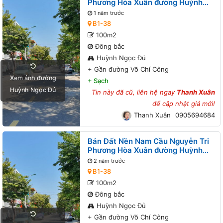
Phương Hòa Xuân đường Huỳnh
Ngọc Đủ B1-38 lô 8x - Gần đường
1 năm trước
Võ Chí Công
B1-38
100m2
Đông bắc
Huỳnh Ngọc Đủ
+
Gần đường Võ Chí Công
Xem ảnh đường
+
Sạch
Huỳnh Ngọc Đủ
Tin này đã cũ, liên hệ ngay
Thanh Xuân
để cập nhật giá mới!
Thanh Xuân
0905694684
Bán Đất Nền Nam Cầu Nguyễn Tri
Phương Hòa Xuân đường Huỳnh
Ngọc Đủ B1-38 lô 6x - Gần đường
2 năm trước
Võ Chí Công
B1-38
100m2
Đông bắc
Huỳnh Ngọc Đủ
+
Gần đường Võ Chí Công