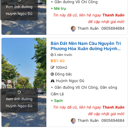
+
Gần đường Võ Chí Công
Xem ảnh đường
+
Mé trụ
Huỳnh Ngọc Đủ
Tin này đã cũ, liên hệ ngay
Thanh Xuân
để cập nhật giá mới!
Thanh Xuân
0905694684
Bán Đất Nền Nam Cầu Nguyễn Tri
Phương Hòa Xuân đường Huỳnh
Ngọc Đủ B1-40 lô 3x - Gần đường
3 năm trước
Võ Chí Công, Gần sông Cẩm Lệ
B1-40
100m2
Đông bắc
Huỳnh Ngọc Đủ
+
Gần đường Võ Chí Công, Gần sông
Cẩm Lệ
Xem ảnh đường
+
Sạch
Huỳnh Ngọc Đủ
Tin này đã cũ, liên hệ ngay
Thanh Xuân
để cập nhật giá mới!
Thanh Xuân
0905694684