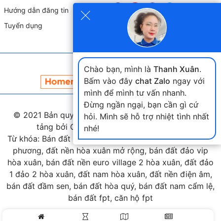
×
Hướng dẫn đăng tin
Tuyển dụng
Đối tác liên kết
Chào bạn, mình là
Thanh Xuân
.
Bấm vào đây
chat Zalo
ngay với
mình để mình tư vấn nhanh.
Đừng ngần ngại, bạn cần gì cứ
© 2021 Bản quyền thuộc
landmap.vn
. Phát triển nền
hỏi. Mình sẽ hỗ trợ nhiệt tình nhất
tảng bởi Công ty Home Land Việt Nam.
nhé!
Từ khóa: Bán đất hòa xuân, bán đất nam cầu nguyễn tri
phương, đất nền hòa xuân mở rộng, bán đất đảo vip
hòa xuân, bán đất nền euro village 2 hòa xuân, đất đảo
1 đảo 2 hòa xuân, đất nam hòa xuân, đất nền điện âm,
bán đất đầm sen, bán đất hòa quý, bán đất nam cẩm lệ,
bán đất fpt, căn hộ fpt