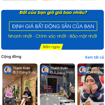
Cộng đồng
Xem tất cả
Thanh Xuân
Thanh Xuân
Thanh Xuâ
3 tháng trước
8 tháng trước
9 tháng t