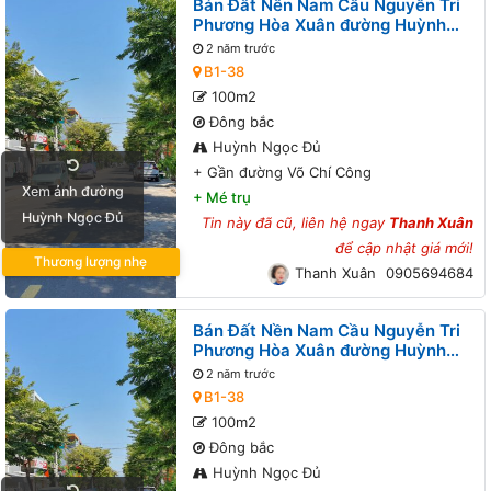
Bán Đất Nền Nam Cầu Nguyễn Tri
Phương Hòa Xuân đường Huỳnh
Ngọc Đủ B1-38 lô 8x - Gần đường
2 năm trước
Võ Chí Công
B1-38
100m2
Đông bắc
Huỳnh Ngọc Đủ
+
Gần đường Võ Chí Công
Xem ảnh đường
+
Mé trụ
Huỳnh Ngọc Đủ
Tin này đã cũ, liên hệ ngay
Thanh Xuân
để cập nhật giá mới!
Thương lượng nhẹ
Thanh Xuân
0905694684
Bán Đất Nền Nam Cầu Nguyễn Tri
Phương Hòa Xuân đường Huỳnh
Ngọc Đủ B1-38 lô 8x - Gần đường
2 năm trước
Võ Chí Công
B1-38
100m2
Đông bắc
Huỳnh Ngọc Đủ