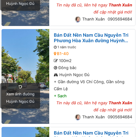
Huỳnh Ngọc Đủ
Tin này đã cũ, liên hệ ngay
Thanh Xuân
để cập nhật giá mới!
Thanh Xuân
0905694684
Bán Đất Nền Nam Cầu Nguyễn Tri
Phương Hòa Xuân đường Huỳnh
Ngọc Đủ B1-40 lô 3x - Gần đường
1 năm trước
Võ Chí Công, Gần sông Cẩm Lệ
B1-40
100m2
Đông bắc
Huỳnh Ngọc Đủ
+
Gần đường Võ Chí Công, Gần sông
Cẩm Lệ
Xem ảnh đường
+
Sạch
Huỳnh Ngọc Đủ
Tin này đã cũ, liên hệ ngay
Thanh Xuân
để cập nhật giá mới!
Thanh Xuân
0905694684
Bán Đất Nền Nam Cầu Nguyễn Tri