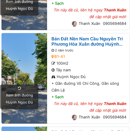
Xem ảnh đường
+
Sạch
Huỳnh Ngọc Đủ
Tin này đã cũ, liên hệ ngay
Thanh Xuân
để cập nhật giá mới!
Thanh Xuân
0905694684
Bán Đất Nền Nam Cầu Nguyễn Tri
Phương Hòa Xuân đường Huỳnh
Ngọc Đủ B1-41 lô 7x - Gần đường
2 năm trước
Võ Chí Công, Gần sông Cẩm Lệ
B1-41
100m2
Tây nam
Huỳnh Ngọc Đủ
+
Gần đường Võ Chí Công, Gần sông
Cẩm Lệ
Xem ảnh đường
+
Sạch
Huỳnh Ngọc Đủ
Tin này đã cũ, liên hệ ngay
Thanh Xuân
để cập nhật giá mới!
Thanh Xuân
0905694684