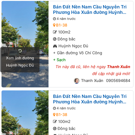
Bán Đất Nền Nam Cầu Nguyễn Tri
Phương Hòa Xuân đường Huỳnh
Ngọc Đủ B1-38 lô 8x - Gần đường
4 năm trước
Võ Chí Công
B1-38
100m2
Đông bắc
Huỳnh Ngọc Đủ
+
Gần đường Võ Chí Công
Xem ảnh đường
+
Sạch
Huỳnh Ngọc Đủ
Tin này đã cũ, liên hệ ngay
Thanh Xuân
để cập nhật giá mới!
Thanh Xuân
0905694684
Bán Đất Nền Nam Cầu Nguyễn Tri
Phương Hòa Xuân đường Huỳnh
Ngọc Đủ B1-38 lô 7x - Gần đường
4 năm trước
Võ Chí Công
B1-38
100m2
Đông bắc