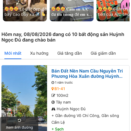
Lô đất đẹp đã
𝐂𝐚̉𝐦 𝐨̛𝐧 𝐀/𝐂
Cảm ơn s
bay cao bay xa
đ𝐚̃ 𝐭𝐢𝐧 𝐭𝐮̛𝐨̛̉𝐧𝐠 đ𝐞̂̉ 𝐞𝐦 𝐱𝐮̛̉
tiên của A/C chủ
Cảm ơn chị chủ đất
𝐥𝐲́ 𝐡𝐞̂́𝐭 𝐦𝐨̣𝐢 𝐯𝐢𝐞̣̂𝐜!
và kết nối nhẹ n
đã luôn ưu tiên và…
Thêm lô đất đẹp khu
của các bạn MG
Bá…
Hoà…
Hôm nay, 08/08/2026 đang có 10 bất động sản Huỳnh
Ngọc Đủ đang chào bán
Mới nhất
Xu hướng
Giá tăng dần
Giá giảm dần
Bán Đất Nền Nam Cầu Nguyễn Tri
Phương Hòa Xuân đường Huỳnh
Ngọc Đủ B1-41 lô 8x - Gần đường
1 năm trước
Võ Chí Công, Gần sông Cẩm Lệ
B1-41
100m2
Tây nam
Huỳnh Ngọc Đủ
+
Gần đường Võ Chí Công, Gần sông
Cẩm Lệ
Xem ảnh đường
+
Sạch