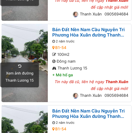
Tin này đã cũ, liên hệ ngay
Thanh Xuân
để cập nhật giá mới!
Thanh Xuân
0905694684
Bán Đất Nền Nam Cầu Nguyễn Tri
Phương Hòa Xuân đường Thanh
Lương 15 B1-54 lô 2x
2 năm trước
B1-54
100m2
Đông nam
Thanh Lương 15
Xem ảnh đường
+
Mé hố ga
Thanh Lương 15
Tin này đã cũ, liên hệ ngay
Thanh Xuân
để cập nhật giá mới!
Thanh Xuân
0905694684
Bán Đất Nền Nam Cầu Nguyễn Tri
Phương Hòa Xuân đường Thanh
Lương 15 B1-54 lô 2x
2 năm trước
B1-54