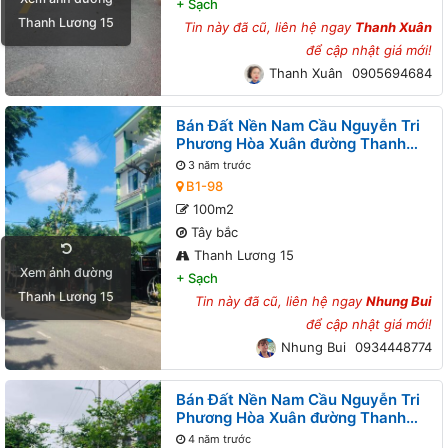
+
Sạch
Thanh Lương 15
Tin này đã cũ, liên hệ ngay
Thanh Xuân
để cập nhật giá mới!
Thanh Xuân
0905694684
Bán Đất Nền Nam Cầu Nguyễn Tri
Phương Hòa Xuân đường Thanh
Lương 15 B1-98 lô 6x
3 năm trước
B1-98
100m2
Tây bắc
Thanh Lương 15
Xem ảnh đường
+
Sạch
Thanh Lương 15
Tin này đã cũ, liên hệ ngay
Nhung Bui
để cập nhật giá mới!
Nhung Bui
0934448774
Bán Đất Nền Nam Cầu Nguyễn Tri
Phương Hòa Xuân đường Thanh
Lương 15 B1-54 lô 3x
4 năm trước