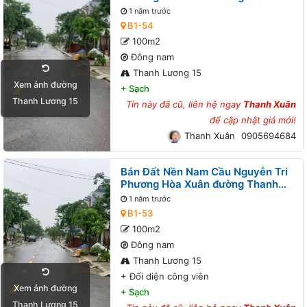
Lương 15 B1-54 lô 3x
1 năm trước
B1-54
100m2
Đông nam
Thanh Lương 15
Xem ảnh đường
+
Sạch
Thanh Lương 15
Tin này đã cũ, liên hệ ngay
Thanh Xuân
để cập nhật giá mới!
Thanh Xuân
0905694684
Bán Đất Nền Nam Cầu Nguyễn Tri
Phương Hòa Xuân đường Thanh
Lương 15 B1-53 lô 1x - Đối diện
1 năm trước
công viên
B1-53
100m2
Đông nam
Thanh Lương 15
+
Đối diện công viên
Xem ảnh đường
+
Sạch
Thanh Lương 15