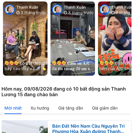
Thanh Xuân
Thanh Xuân
Thanh Xuâ
3 tháng trước
8 tháng trước
9 tháng t
Lô đất đẹp đã
𝐂𝐚̉𝐦 𝐨̛𝐧 𝐀/𝐂
Cảm ơn s
bay cao bay xa
đ𝐚̃ 𝐭𝐢𝐧 𝐭𝐮̛𝐨̛̉𝐧𝐠 đ𝐞̂̉ 𝐞𝐦 𝐱𝐮̛̉
tiên của A/C chủ
Cảm ơn chị chủ đất
𝐥𝐲́ 𝐡𝐞̂́𝐭 𝐦𝐨̣𝐢 𝐯𝐢𝐞̣̂𝐜!
và kết nối nhẹ n
đã luôn ưu tiên và…
Thêm lô đất đẹp khu
của các bạn MG
Bá…
Hoà…
Hôm nay, 09/08/2026 đang có 10 bất động sản Thanh
Lương 15 đang chào bán
Mới nhất
Xu hướng
Giá tăng dần
Giá giảm dần
Bán Đất Nền Nam Cầu Nguyễn Tri
Phương Hòa Xuân đường Thanh