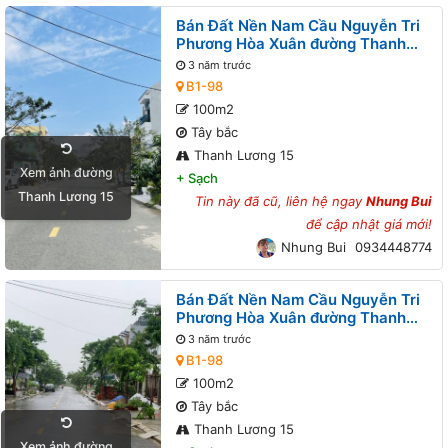
Bán Đất Nền Nam Cầu Nguyễn Tri
Phương Hòa Xuân đường Thanh
Lương 15 B1-98 lô 6x
3 năm trước
B1-98
100m2
Tây bắc
Thanh Lương 15
Xem ảnh đường
+
Sạch
Thanh Lương 15
Tin này đã cũ, liên hệ ngay
Nhung Bui
để cập nhật giá mới!
Nhung Bui
0934448774
Bán Đất Nền Nam Cầu Nguyễn Tri
Phương Hòa Xuân đường Thanh
Lương 15 B1-98 lô 6x
3 năm trước
B1-98
100m2
Tây bắc
Thanh Lương 15
Xem ảnh đường