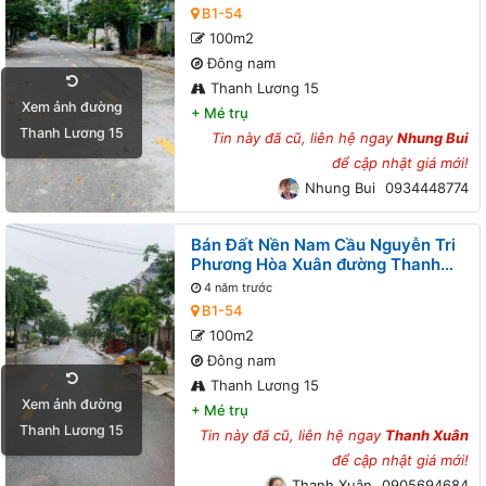
B1-54
100m2
Đông nam
Thanh Lương 15
Xem ảnh đường
+
Mé trụ
Thanh Lương 15
Tin này đã cũ, liên hệ ngay
Nhung Bui
để cập nhật giá mới!
Nhung Bui
0934448774
Bán Đất Nền Nam Cầu Nguyễn Tri
Phương Hòa Xuân đường Thanh
Lương 15 B1-54 lô 3x
4 năm trước
B1-54
100m2
Đông nam
Thanh Lương 15
Xem ảnh đường
+
Mé trụ
Thanh Lương 15
Tin này đã cũ, liên hệ ngay
Thanh Xuân
để cập nhật giá mới!
Thanh Xuân
0905694684