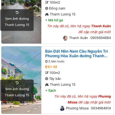
100m2
Đông nam
Thanh Lương 15
Xem ảnh đường
+
Mé hố ga
Thanh Lương 15
Tin này đã cũ, liên hệ ngay
Thanh Xuân
để cập nhật giá mới!
Thanh Xuân
0905694684
Bán Đất Nền Nam Cầu Nguyễn Tri
Phương Hòa Xuân đường Thanh
Lương 15 B1-98 lô 6x
3 năm trước
B1-98
100m2
Tây bắc
Thanh Lương 15
Xem ảnh đường
+
Sạch
Thanh Lương 15
Tin này đã cũ, liên hệ ngay
Phương
Missa
để cập nhật giá mới!
Phương Missa
0934964914