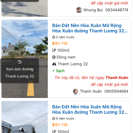
để cập nhật giá mới!
Nhung Bui
0934448774
Bán Đất Nền Hòa Xuân Mở Rộng
Hòa Xuân đường Thanh Lương 32
B1-119 lô 5x
3 năm trước
B1-119
100m2
Đông nam
Thanh Lương 32
Xem ảnh đường
+
Sạch
Thanh Lương 32
Tin này đã cũ, liên hệ ngay
Thanh Xuân
để cập nhật giá mới!
Thanh Xuân
0905694684
Bán Đất Nền Hòa Xuân Mở Rộng
Hòa Xuân đường Thanh Lương 32
B1-118 lô 8x
4 năm trước
B1-118
100m2