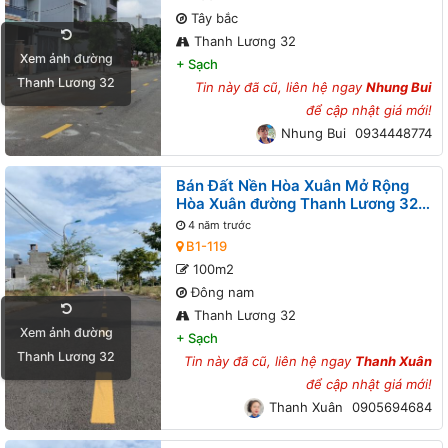
Tây bắc
Thanh Lương 32
Xem ảnh đường
+
Sạch
Thanh Lương 32
Tin này đã cũ, liên hệ ngay
Nhung Bui
để cập nhật giá mới!
Nhung Bui
0934448774
Bán Đất Nền Hòa Xuân Mở Rộng
Hòa Xuân đường Thanh Lương 32
B1-119 lô 2x
4 năm trước
B1-119
100m2
Đông nam
Thanh Lương 32
Xem ảnh đường
+
Sạch
Thanh Lương 32
Tin này đã cũ, liên hệ ngay
Thanh Xuân
để cập nhật giá mới!
Thanh Xuân
0905694684