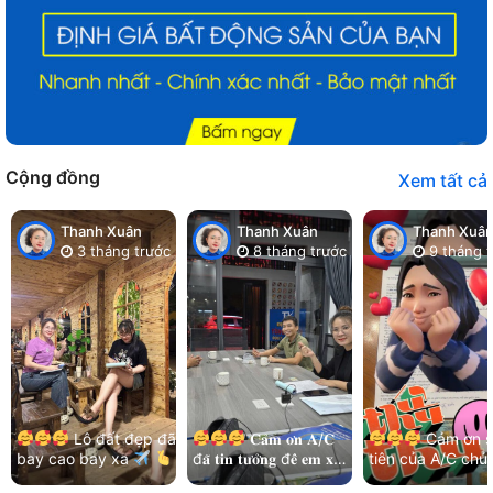
Cộng đồng
Xem tất cả
Thanh Xuân
Thanh Xuân
Thanh Xuâ
3 tháng trước
8 tháng trước
9 tháng t
Lô đất đẹp đã
𝐂𝐚̉𝐦 𝐨̛𝐧 𝐀/𝐂
Cảm ơn s
bay cao bay xa
đ𝐚̃ 𝐭𝐢𝐧 𝐭𝐮̛𝐨̛̉𝐧𝐠 đ𝐞̂̉ 𝐞𝐦 𝐱𝐮̛̉
tiên của A/C chủ
Cảm ơn chị chủ đất
𝐥𝐲́ 𝐡𝐞̂́𝐭 𝐦𝐨̣𝐢 𝐯𝐢𝐞̣̂𝐜!
và kết nối nhẹ n