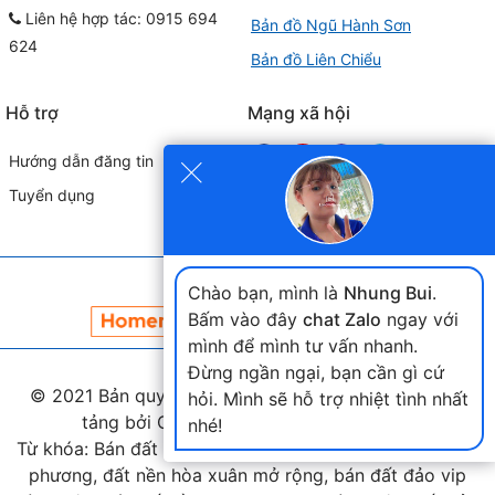
Liên hệ hợp tác: 0915 694
Bản đồ Ngũ Hành Sơn
624
Bản đồ Liên Chiểu
Hỗ trợ
Mạng xã hội
×
Hướng dẫn đăng tin
Tuyển dụng
Đối tác liên kết
Chào bạn, mình là
Nhung Bui
.
Bấm vào đây
chat Zalo
ngay với
mình để mình tư vấn nhanh.
Đừng ngần ngại, bạn cần gì cứ
© 2021 Bản quyền thuộc
landmap.vn
. Phát triển nền
hỏi. Mình sẽ hỗ trợ nhiệt tình nhất
tảng bởi Công ty Home Land Việt Nam.
nhé!
Từ khóa: Bán đất hòa xuân, bán đất nam cầu nguyễn tri
phương, đất nền hòa xuân mở rộng, bán đất đảo vip