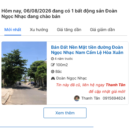
đã luôn ưu tiên và…
Thêm lô đất đẹp khu
của các bạn MG
Bá…
Hoà…
Hôm nay, 06/08/2026 đang có 1 bất động sản Đoàn
Ngọc Nhạc đang chào bán
Mới nhất
Xu hướng
Giá tăng dần
Giá giảm dần
Bán Đất Nền Mặt tiền đường Đoàn
Ngọc Nhạc Nam Cẩm Lệ Hòa Xuân
4 năm trước
100m2
Bắc
Đoàn Ngọc Nhạc
Tin này đã cũ, liên hệ ngay
Thanh Tân
để cập nhật giá mới!
Thanh Tân
0915694624
Xem thêm