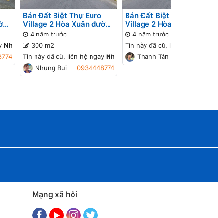
Bán Đất Biệt Thự Euro
Bán Đất Biệt Thự Euro
ường
Village 2 Hòa Xuân đường
Village 2 Hòa Xuân đường
-8
7.5m B2-17 lô x
7.5m B2-8 lô 4x
4 năm trước
4 năm trước
ay
Nhung Bui
300 m2
để cập nhật giá mới!
Tin này đã cũ, liên hệ ngay
Th
8774
Tin này đã cũ, liên hệ ngay
Nhung Bui
Thanh Tân
để cập nhật giá mới!
0915694624
Nhung Bui
0934448774
Mạng xã hội