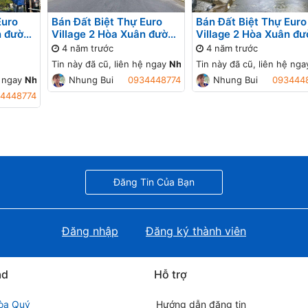
Euro
Bán Đất Biệt Thự Euro
Bán Đất Biệt Thự Euro
n đường
Village 2 Hòa Xuân đường
Village 2 Hòa Xuân đ
 B2-11
7.5m B2-8 lô 2x
Nguyễn Văn Thông B2
4 năm trước
4 năm trước
, Gần
lô 8x - ,
Tin này đã cũ, liên hệ ngay
Nhung Bui
Tin này đã cũ, liên hệ ng
để cập nhật giá mới!
ệ ngay
mới!
Nhung Bui
Nhung Bui
để cập nhật giá mới!
0934448774
Nhung Bui
093444
4448774
Đăng Tin Của Bạn
Đăng nhập
Đăng ký thành viên
ad
Hỗ trợ
òa Quý
Hướng dẫn đăng tin