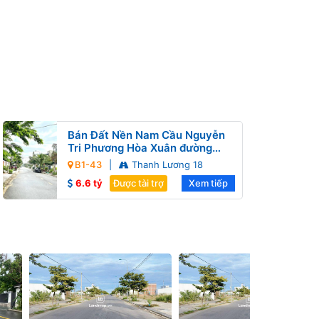
Bán Đất Nền Nam Cầu Nguyễn
Tri Phương Hòa Xuân đường
Thanh Lương 18 B1-43 lô 9x
B1-43
|
Thanh Lương 18
6.6 tỷ
Được tài trợ
Xem tiếp