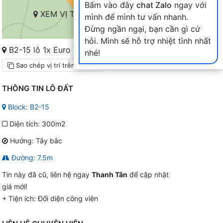
Bấm vào đây
chat Zalo
ngay với
XEM VỊ TRÍ TRÊN BẢN ĐỒ
mình để mình tư vấn nhanh.
Đừng ngần ngại, bạn cần gì cứ
hỏi. Mình sẽ hỗ trợ nhiệt tình nhất
B2-15 lô 1x Euro Village 2 Hòa Xuân
nhé!
Sao chép vị trí trên bản đồ
THÔNG TIN LÔ ĐẤT
Block: B2-15
Diện tích: 300m2
Hướng: Tây bắc
Đường: 7.5m
Tin này đã cũ, liên hệ ngay
Thanh Tân
để cập nhật
giá mới!
+ Tiện ích:
Đối diện công viên