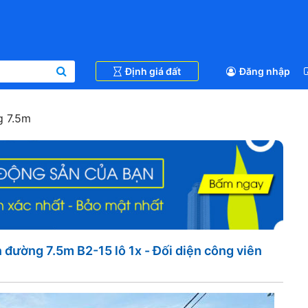
Định giá đất
Đăng nhập
 7.5m
 đường 7.5m B2-15 lô 1x - Đối diện công viên