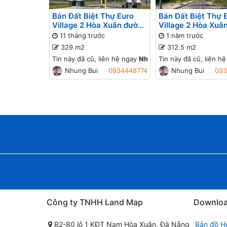
Bán Đất Biệt Thự Euro
Bán Đất Biệt Thự 
Village 2 Hòa Xuân đường
Village 2 Hòa Xuâ
Nguyễn Văn Thông B2-11
Nguyễn Văn Thông
11 tháng trước
1 năm trước
lô 1x - Đường thông, Gần
lô x - Đường thông
329 m2
312.5 m2
sông Cẩm Lệ
sông Cẩm Lệ
Tin này đã cũ, liên hệ ngay
Nhung Bui
Tin này đã cũ, liên h
để cập nhật giá 
Nhung Bui
0934448774
Nhung Bui
093
Công ty TNHH Land Map
Downlo
B2-80 lô 1 KĐT Nam Hòa Xuân, Đà Nẵng
Bản đồ H