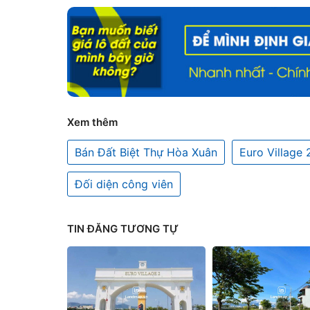
Xem thêm
Bán Đất Biệt Thự Hòa Xuân
Euro Village 
Đối diện công viên
TIN ĐĂNG TƯƠNG TỰ