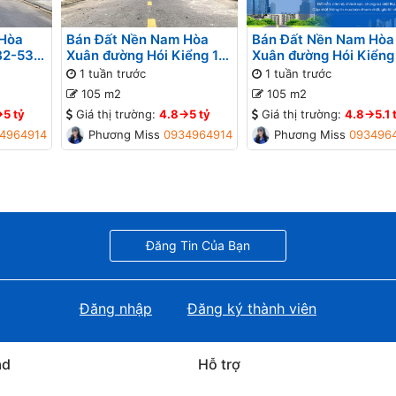
 Hòa
Bán Đất Nền Nam Hòa
Bán Đất Nền Nam Hòa
B2-53
Xuân đường Hói Kiểng 11
Xuân đường Hói Kiểng
Đô Tỏa
B2-44 lô 2x - Gần đường
B2-43 lô 2x - Gần đườ
1 tuần trước
1 tuần trước
Minh Mạng
Minh Mạng
105 m2
105 m2
>5 tỷ
Giá thị trường:
4.8->5 tỷ
Giá thị trường:
4.8->5.1 
4964914
Phương Missa
0934964914
Phương Missa
093496
Đăng Tin Của Bạn
Đăng nhập
Đăng ký thành viên
ad
Hỗ trợ