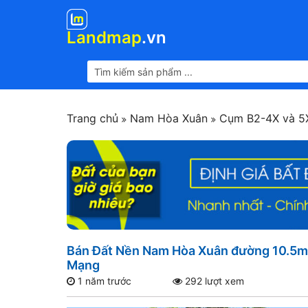
Landmap
.vn
Trang chủ
Nam Hòa Xuân
Cụm B2-4X và 
Bán Đất Nền Nam Hòa Xuân đường 10.5m 
Mạng
1 năm trước
292 lượt xem