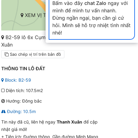
Bấm vào đây
chat Zalo
ngay với
mình để mình tư vấn nhanh.
XEM VỊ TRÍ TRÊN BẢN ĐỒ
Đừng ngần ngại, bạn cần gì cứ
hỏi. Mình sẽ hỗ trợ nhiệt tình nhất
nhé!
B2-59 lô 6x Cụm B2-4X và 5X Nam Hòa
Xuân
Sao chép vị trí trên bản đồ
THÔNG TIN LÔ ĐẤT
Block: B2-59
Diện tích: 107.5m2
Hướng: Đông bắc
Đường: 10.5m
Tin này đã cũ, liên hệ ngay
Thanh Xuân
để cập
nhật giá mới!
+ Tiện ích:
Đường thông, Gần đường Minh Mạng