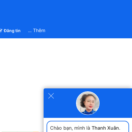
... Thêm
Đăng tin
×
Chào bạn, mình là
Thanh Xuân
.