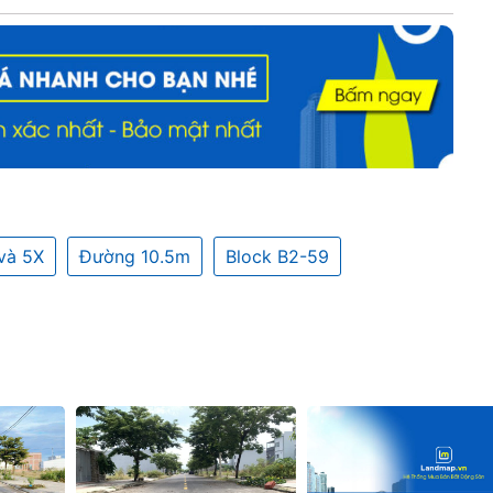
và 5X
Đường 10.5m
Block B2-59