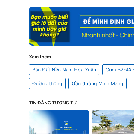
Xem thêm
Bán Đất Nền Nam Hòa Xuân
Cụm B2-4X 
Đường thông
Gần đường Minh Mạng
TIN ĐĂNG TƯƠNG TỰ