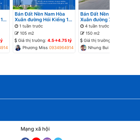
Bán Đất Nền Nam Hòa
Bán Đất Nền Nam Hòa
 12
Xuân đường Hói Kiểng 19
Xuân đường 7.5m B2-11 lô
ng
B2-58 lô 4x - Gần đường
x - Đường thông, Gần
1 tuần trước
4 tuần trước
Minh Mạng, Gần Sông
đường Minh Mạng, Gần
105 m2
150 m2
Sông
tỷ
Giá thị trường:
4.5->4.75 tỷ
Giá thị trường:
7.2->7.6 tỷ
4914
Phương Missa
0934964914
Nhung Bui
0934448774
Mạng xã hội