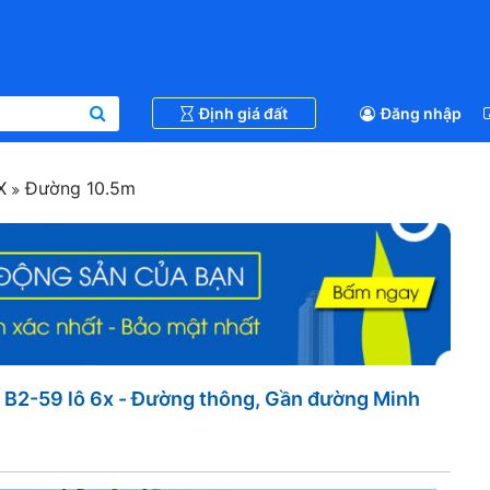
Định giá đất
Đăng nhập
5X
Đường 10.5m
B2-59 lô 6x - Đường thông, Gần đường Minh