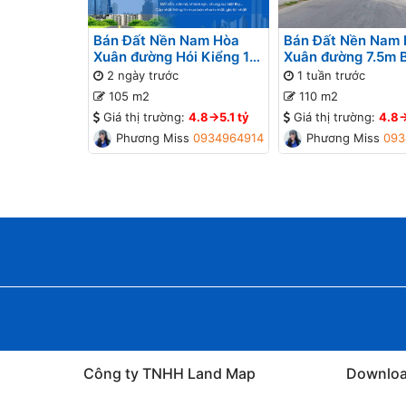
Bán Đất Nền Nam Hòa
Bán Đất Nền Nam
Xuân đường Hói Kiểng 12
Xuân đường 7.5m 
B2-43 lô 2x - Gần đường
lô 3x - Gần sông 
2 ngày trước
1 tuần trước
Minh Mạng
105 m2
110 m2
Giá thị trường:
4.8->5.1 tỷ
Giá thị trường:
4.8-
Phương Missa
0934964914
Phương Missa
093
Công ty TNHH Land Map
Downlo