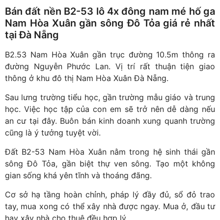
Bán đất nền B2-53 lô 4x đông nam mé hố ga
Nam Hòa Xuân gần sông Đô Tỏa giá rẻ nhất
tại Đà Nẵng
B2.53 Nam Hòa Xuân gần trục đường 10.5m thông ra
đường Nguyễn Phước Lan. Vị trí rất thuận tiện giao
thông ở khu đô thị Nam Hòa Xuân Đà Nẵng.
Sau lưng trường tiểu học, gần trường mẫu giáo và trung
học. Việc học tập của con em sẽ trở nên dễ dàng nếu
an cư tại đây. Buôn bán kinh doanh xung quanh trường
cũng là ý tưởng tuyệt vời.
Đất B2-53 Nam Hòa Xuân nằm trong hệ sinh thái gần
sông Đô Tỏa, gần biệt thự ven sông. Tạo một không
gian sống khá yên tĩnh và thoáng đãng.
Cơ sở hạ tầng hoàn chỉnh, pháp lý đầy đủ, sổ đỏ trao
tay, mua xong có thể xây nhà được ngay. Mua ở, đầu tư
hay xây nhà cho thuê đều hợp lý.