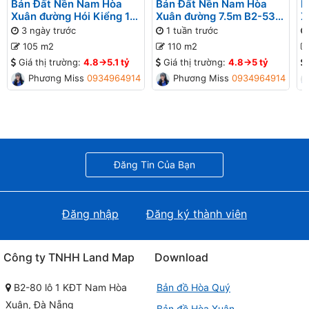
Bán Đất Nền Nam Hòa
Bán Đất Nền Nam Hòa
B
Xuân đường Hói Kiểng 12
Xuân đường 7.5m B2-53
X
B2-43 lô 2x - Gần đường
lô 3x - Gần sông Đô Tỏa
B
3 ngày trước
1 tuần trước
Minh Mạng
M
105 m2
110 m2
Giá thị trường:
4.8->5.1 tỷ
Giá thị trường:
4.8->5 tỷ
Phương Missa
0934964914
Phương Missa
0934964914
Đăng Tin Của Bạn
Đăng nhập
Đăng ký thành viên
Công ty TNHH Land Map
Download
B2-80 lô 1 KĐT Nam Hòa
Bản đồ Hòa Quý
Xuân, Đà Nẵng
Bản đồ Hòa Xuân