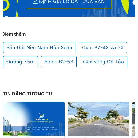
ĐỊNH GIÁ LÔ ĐẤT CỦA BẠN
Xem thêm
Bán Đất Nền Nam Hòa Xuân
Cụm B2-4X và 5X
Đường 7.5m
Block B2-53
Gần sông Đô Tỏa
TIN ĐĂNG TƯƠNG TỰ