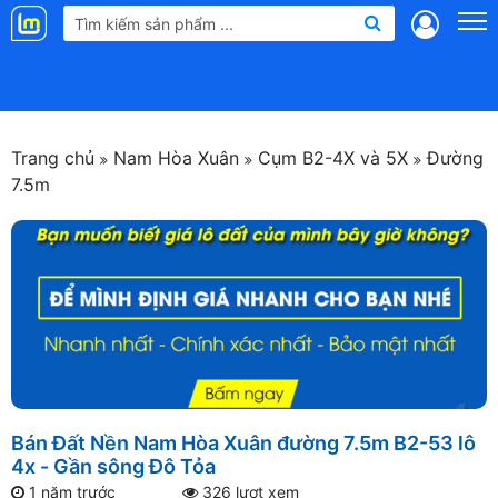
Landmap
.vn
Trang chủ
Nam Hòa Xuân
Cụm B2-4X và 5X
Đường
7.5m
Bán Đất Nền Nam Hòa Xuân đường 7.5m B2-53 lô
4x - Gần sông Đô Tỏa
1 năm trước
326 lượt xem