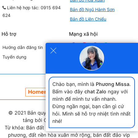
Liên hệ hợp tác: 0915 694
Bản đồ Ngũ Hành Sơn
624
Bản đồ Liên Chiểu
Hỗ trợ
Mạng xã hội
×
Hướng dẫn đăng tin
Tuyển dụng
Đối tác liên kết
Chào bạn, mình là
Phương Missa
.
Bấm vào đây
chat Zalo
ngay với
mình để mình tư vấn nhanh.
Đừng ngần ngại, bạn cần gì cứ
© 2021 Bản quyền thuộc
landmap.vn
. Phát triển nền
hỏi. Mình sẽ hỗ trợ nhiệt tình nhất
tảng bởi Công ty Home Land Việt Nam.
nhé!
Từ khóa: Bán đất hòa xuân, bán đất nam cầu nguyễn tri
phương, đất nền hòa xuân mở rộng, bán đất đảo vip