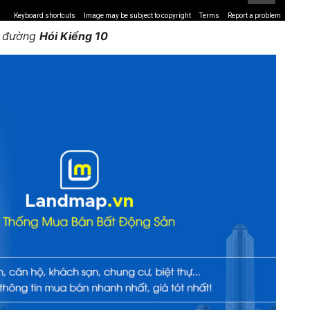
Keyboard shortcuts
Image may be subject to copyright
Terms
Report a problem
ế đường
Hói Kiểng 10