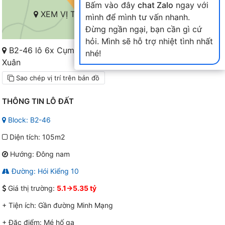
Bấm vào đây
chat Zalo
ngay với
XEM VỊ TRÍ TRÊN BẢN ĐỒ
mình để mình tư vấn nhanh.
Đừng ngần ngại, bạn cần gì cứ
hỏi. Mình sẽ hỗ trợ nhiệt tình nhất
B2-46 lô 6x Cụm B2-4X và 5X Nam Hòa
nhé!
Xuân
Sao chép vị trí trên bản đồ
THÔNG TIN LÔ ĐẤT
Block: B2-46
Diện tích: 105m2
Hướng: Đông nam
Đường: Hói Kiểng 10
Giá thị trường:
5.1->5.35 tỷ
+ Tiện ích:
Gần đường Minh Mạng
+ Đặc điểm:
Mé hố ga