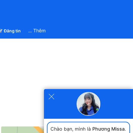
... Thêm
Đăng tin
×
Chào bạn, mình là
Phương Missa
.