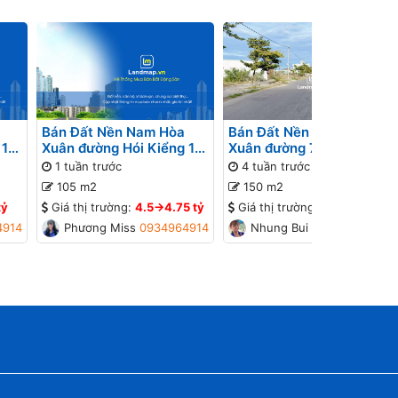
Bán Đất Nền Nam Hòa
Bán Đất Nền Nam Hòa
 12
Xuân đường Hói Kiểng 19
Xuân đường 7.5m B2-11 lô
ng
B2-58 lô 4x - Gần đường
x - Đường thông, Gần
1 tuần trước
4 tuần trước
Minh Mạng, Gần Sông
đường Minh Mạng, Gần
105 m2
150 m2
Sông
tỷ
Giá thị trường:
4.5->4.75 tỷ
Giá thị trường:
7.2->7.6 tỷ
4914
Phương Missa
0934964914
Nhung Bui
0934448774