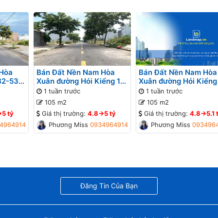
 Hòa
Bán Đất Nền Nam Hòa
Bán Đất Nền Nam Hòa
B2-53
Xuân đường Hói Kiểng 11
Xuân đường Hói Kiểng
Đô Tỏa
B2-44 lô 2x - Gần đường
B2-43 lô 2x - Gần đườ
1 tuần trước
1 tuần trước
Minh Mạng
Minh Mạng
105 m2
105 m2
>5 tỷ
Giá thị trường:
4.8->5 tỷ
Giá thị trường:
4.8->5.1 
4964914
Phương Missa
0934964914
Phương Missa
093496
Đăng Tin Của Bạn