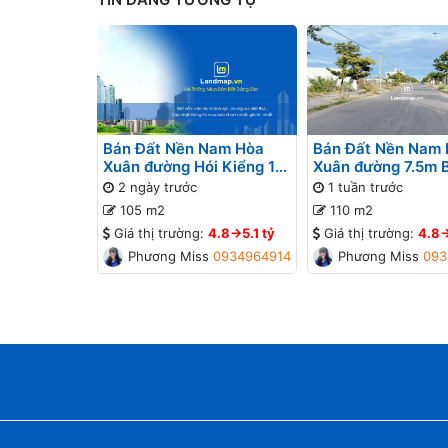
Bán Đất Nền Nam Hòa
Bán Đất Nền Nam
Xuân đường Hói Kiểng 12
Xuân đường 7.5m 
B2-43 lô 2x - Gần đường
lô 3x - Gần sông 
2 ngày trước
1 tuần trước
Minh Mạng
105 m2
110 m2
Giá thị trường:
4.8->5.1 tỷ
Giá thị trường:
4.8-
Phương Missa
0934964914
Phương Missa
093