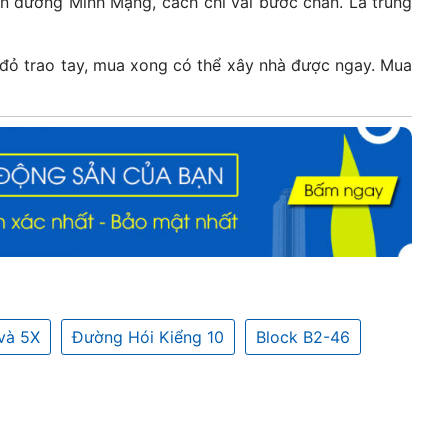
 đường Minh Mạng, cách chỉ vài bước chân. Là trung
 đỏ trao tay, mua xong có thể xây nhà được ngay. Mua
và 5X
Đường Hói Kiểng 10
Block B2-46