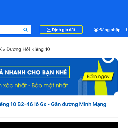
Định giá đất
Đăng nhập
5X
Đường Hói Kiểng 10
ểng 10 B2-46 lô 6x - Gần đường Minh Mạng