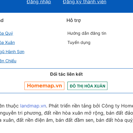
Đăng nhập
Đăng ký thành viên
ad
Hỗ trợ
òa Quý
Hướng dẫn đăng tin
òa Xuân
Tuyển dụng
gũ Hành Sơn
ên Chiểu
Đối tác liên kết
ền thuộc
landmap.vn
. Phát triển nền tảng bởi Công ty Hom
nguyễn tri phương, đất nền hòa xuân mở rộng, bán đất đảo 
 xuân, đất nền điện âm, bán đất đầm sen, bán đất hòa quý,