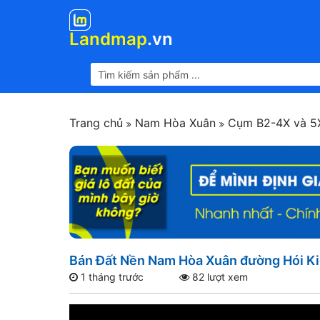
Landmap
.vn
Trang chủ
Nam Hòa Xuân
Cụm B2-4X và 
Bán Đất Nền Nam Hòa Xuân đường Hói Ki
1 tháng trước
82 lượt xem