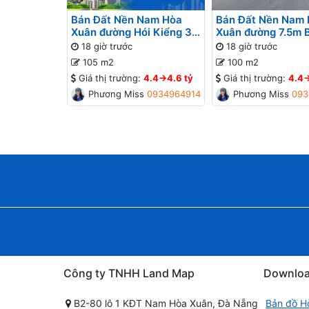
Bán Đất Nền Nam Hòa
Bán Đất Nền Nam
Xuân đường Hói Kiểng 31
Xuân đường 7.5m 
B2-95 lô 9x - Gần Sông
lô 4x - Gần Sông
18 giờ trước
18 giờ trước
105 m2
100 m2
Giá thị trường:
4.4->4.6 tỷ
Giá thị trường:
4.4-
Phương Missa
0934964914
Phương Missa
093
Công ty TNHH Land Map
Downlo
B2-80 lô 1 KĐT Nam Hòa Xuân, Đà Nẵng
Bản đồ H