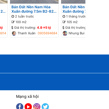
Bán Đất Nền Nam Hòa
Bán Đất Nền Nam Hòa
 26
Xuân đường 7.5m B2-82
Xuân đường 7.5m B2-77
ờng
lô 4x - Gần Sông
lô 1x - Đường thông, Gần
2 tuần trước
1 tháng trước
đường Minh Mạng
100 m2
105 m2
tỷ
Giá thị trường:
4.8->5 tỷ
Giá thị trường:
4.2->4.4 tỷ
4914
Thanh Xuân
0905694684
Nhung Bui
0934448774
Mạng xã hội