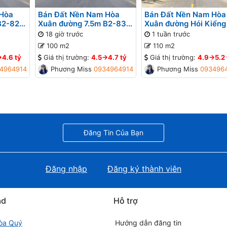
 Hòa
Bán Đất Nền Nam Hòa
Bán Đất Nền Nam Hòa
B2-82
Xuân đường 7.5m B2-83
Xuân đường Hói Kiểng
lô 9x - Đối diện bệnh viện,
B2-101 lô 6x - Gần đư
18 giờ trước
1 tuần trước
Gần Sông
Minh Mạng
100 m2
110 m2
>4.6 tỷ
Giá thị trường:
4.5->4.7 tỷ
Giá thị trường:
4.9->5.2 
4964914
Phương Missa
0934964914
Phương Missa
093496
Đăng Tin Của Bạn
Đăng nhập
Đăng ký thành viên
ad
Hỗ trợ
òa Quý
Hướng dẫn đăng tin