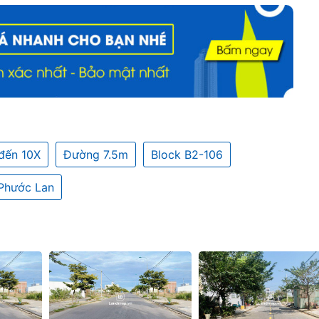
đến 10X
Đường 7.5m
Block B2-106
Phước Lan