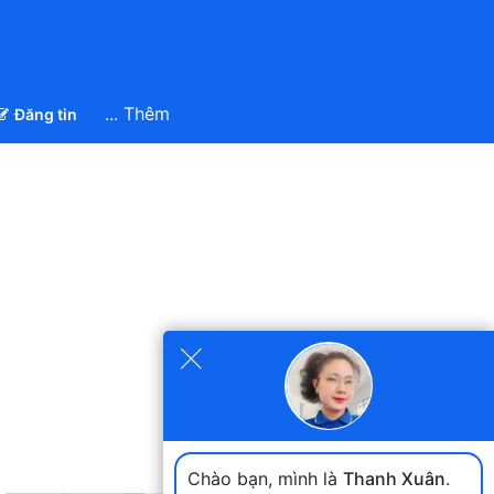
... Thêm
Đăng tin
×
Chào bạn, mình là
Thanh Xuân
.