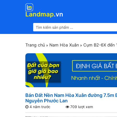
Landmap
.vn
Trang chủ
Nam Hòa Xuân
Cụm B2-6X đến 
Bán Đất Nền Nam Hòa Xuân đường 7.5m B2
Nguyễn Phước Lan
4 năm trước
709 lượt xem