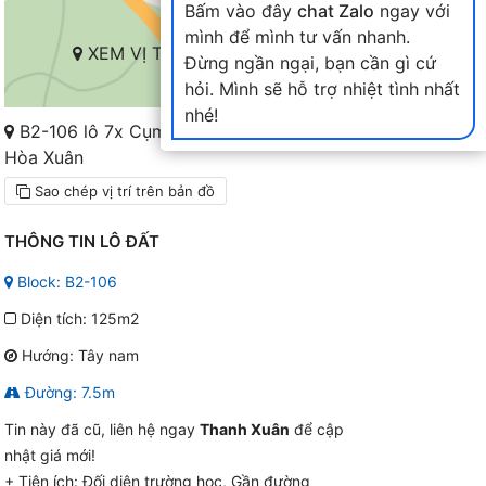
Bấm vào đây
chat Zalo
ngay với
mình để mình tư vấn nhanh.
XEM VỊ TRÍ TRÊN BẢN ĐỒ
Đừng ngần ngại, bạn cần gì cứ
hỏi. Mình sẽ hỗ trợ nhiệt tình nhất
nhé!
B2-106 lô 7x Cụm B2-6X đến 10X Nam
Hòa Xuân
Sao chép vị trí trên bản đồ
THÔNG TIN LÔ ĐẤT
Block: B2-106
Diện tích: 125m2
Hướng: Tây nam
Đường: 7.5m
Tin này đã cũ, liên hệ ngay
Thanh Xuân
để cập
nhật giá mới!
+ Tiện ích:
Đối diện trường học, Gần đường