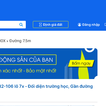
Định giá đất
Đăng nhập
10X
Đường 7.5m
-106 lô 7x - Đối diện trường học, Gần đường