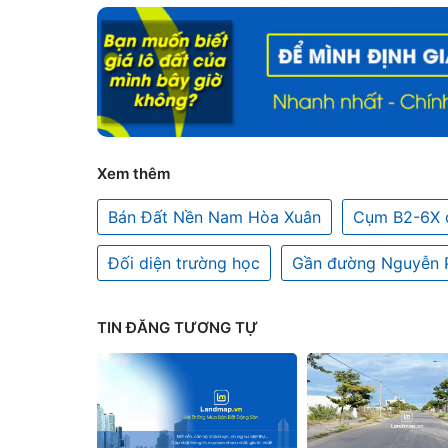
Xem thêm
Bán Đất Nền Nam Hòa Xuân
Cụm B2-6X 
Đối diện trường học
Gần đường Nguyễn 
TIN ĐĂNG TƯƠNG TỰ