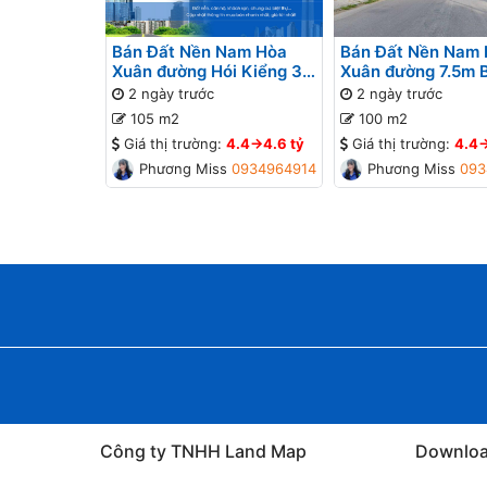
Bán Đất Nền Nam Hòa
Bán Đất Nền Nam
Xuân đường Hói Kiểng 31
Xuân đường 7.5m 
B2-95 lô 9x - Gần Sông
lô 4x - Gần Sông
2 ngày trước
2 ngày trước
105 m2
100 m2
Giá thị trường:
4.4->4.6 tỷ
Giá thị trường:
4.4-
Phương Missa
0934964914
Phương Missa
093
Công ty TNHH Land Map
Downlo