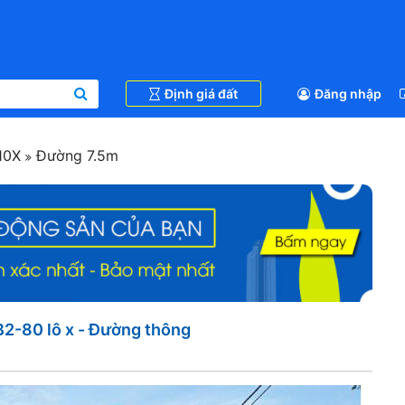
Định giá đất
Đăng nhập
10X
Đường 7.5m
2-80 lô x - Đường thông