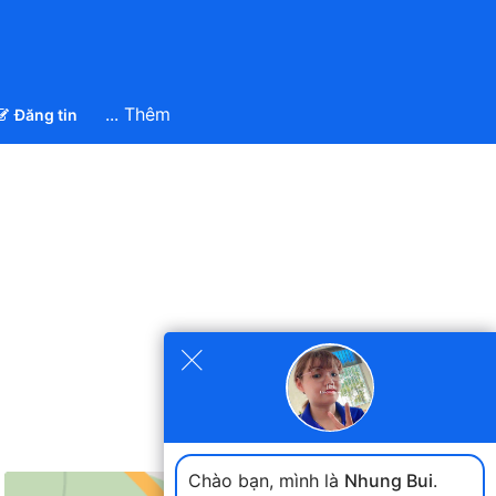
... Thêm
Đăng tin
×
Chào bạn, mình là
Nhung Bui
.