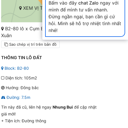
Bấm vào đây
chat Zalo
ngay với
XEM VỊ TRÍ TRÊN BẢN ĐỒ
mình để mình tư vấn nhanh.
Đừng ngần ngại, bạn cần gì cứ
hỏi. Mình sẽ hỗ trợ nhiệt tình nhất
B2-80 lô x Cụm B2-6X đến 10X Nam Hòa
nhé!
Xuân
Sao chép vị trí trên bản đồ
THÔNG TIN LÔ ĐẤT
Block: B2-80
Diện tích: 105m2
Hướng: Đông bắc
Đường: 7.5m
Tin này đã cũ, liên hệ ngay
Nhung Bui
để cập nhật
giá mới!
+ Tiện ích:
Đường thông