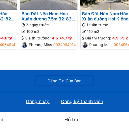
 Hòa
Bán Đất Nền Nam Hòa
Bán Đất Nền Nam Hòa
B2-82
Xuân đường 7.5m B2-83
Xuân đường Hói Kiểng
lô 9x - Đối diện bệnh viện,
B2-101 lô 6x - Gần đư
2 ngày trước
1 tuần trước
Gần Sông
Minh Mạng
100 m2
110 m2
>4.6 tỷ
Giá thị trường:
4.5->4.7 tỷ
Giá thị trường:
4.9->5.2 
4964914
Phương Missa
0934964914
Phương Missa
093496
Đăng Tin Của Bạn
Đăng nhập
Đăng ký thành viên
ad
Hỗ trợ