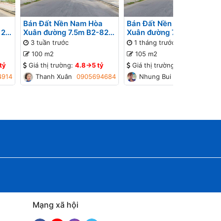
Bán Đất Nền Nam Hòa
Bán Đất Nền Nam Hòa
 26
Xuân đường 7.5m B2-82
Xuân đường 7.5m B2-77
ờng
lô 4x - Gần Sông
lô 1x - Đường thông, Gần
3 tuần trước
1 tháng trước
đường Minh Mạng
100 m2
105 m2
tỷ
Giá thị trường:
4.8->5 tỷ
Giá thị trường:
4.2->4.4 tỷ
4914
Thanh Xuân
0905694684
Nhung Bui
0934448774
Mạng xã hội