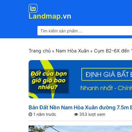
Landmap
.vn
Trang chủ
Nam Hòa Xuân
Cụm B2-6X đến 
Bán Đất Nền Nam Hòa Xuân đường 7.5m B
1 năm trước
353 lượt xem