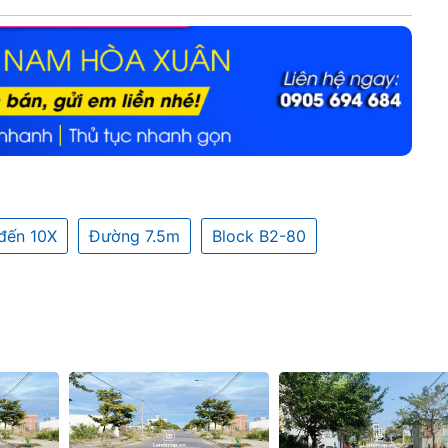
đến 10X
Đường 7.5m
Block B2-80