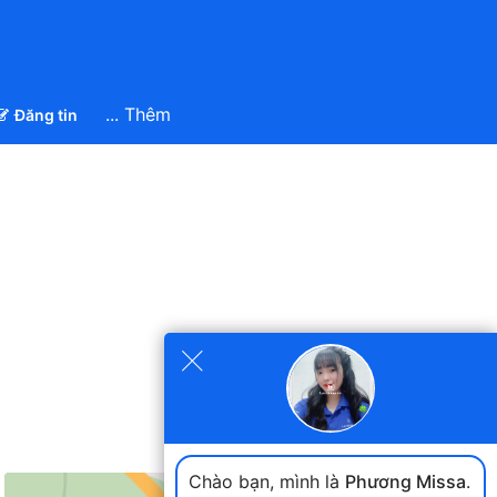
... Thêm
Đăng tin
×
Chào bạn, mình là
Phương Missa
.