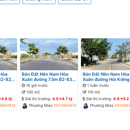
 Hòa
Bán Đất Nền Nam Hòa
Bán Đất Nền Nam Hòa
B2-82
Xuân đường 7.5m B2-83
Xuân đường Hói Kiểng
lô 9x - Đối diện bệnh viện,
B2-101 lô 6x - Gần đư
16 giờ trước
1 tuần trước
Gần Sông
Minh Mạng
100 m2
110 m2
>4.6 tỷ
Giá thị trường:
4.5->4.7 tỷ
Giá thị trường:
4.9->5.2 
4964914
Phương Missa
0934964914
Phương Missa
093496