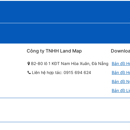
Công ty TNHH Land Map
Downlo
B2-80 lô 1 KĐT Nam Hòa Xuân, Đà Nẵng
Bản đồ H
Liên hệ hợp tác: 0915 694 624
Bản đồ H
Bản đồ N
Bản đồ Li