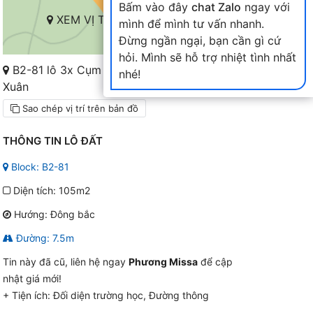
Bấm vào đây
chat Zalo
ngay với
XEM VỊ TRÍ TRÊN BẢN ĐỒ
mình để mình tư vấn nhanh.
Đừng ngần ngại, bạn cần gì cứ
hỏi. Mình sẽ hỗ trợ nhiệt tình nhất
B2-81 lô 3x Cụm B2-6X đến 10X Nam Hòa
nhé!
Xuân
Sao chép vị trí trên bản đồ
THÔNG TIN LÔ ĐẤT
Block: B2-81
Diện tích: 105m2
Hướng: Đông bắc
Đường: 7.5m
Tin này đã cũ, liên hệ ngay
Phương Missa
để cập
nhật giá mới!
+ Tiện ích:
Đối diện trường học, Đường thông