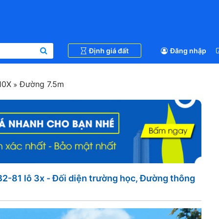
Định giá đất
Đăng nhập
10X
Đường 7.5m
-81 lô 3x - Đối diện trường học, Đường thông