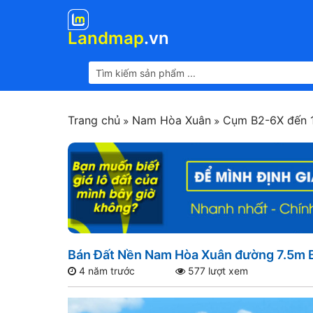
Landmap
.vn
Trang chủ
Nam Hòa Xuân
Cụm B2-6X đến 
Bán Đất Nền Nam Hòa Xuân đường 7.5m B2
4 năm trước
577 lượt xem