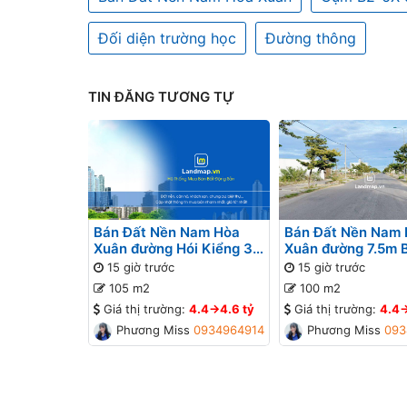
Đối diện trường học
Đường thông
TIN ĐĂNG TƯƠNG TỰ
Bán Đất Nền Nam Hòa
Bán Đất Nền Nam
Xuân đường Hói Kiểng 31
Xuân đường 7.5m 
B2-95 lô 9x - Gần Sông
lô 4x - Gần Sông
15 giờ trước
15 giờ trước
105 m2
100 m2
Giá thị trường:
4.4->4.6 tỷ
Giá thị trường:
4.4-
Phương Missa
0934964914
Phương Missa
093