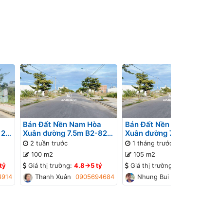
Bán Đất Nền Nam Hòa
Bán Đất Nền Nam Hòa
 26
Xuân đường 7.5m B2-82
Xuân đường 7.5m B2-77
ờng
lô 4x - Gần Sông
lô 1x - Đường thông, Gần
2 tuần trước
1 tháng trước
đường Minh Mạng
100 m2
105 m2
tỷ
Giá thị trường:
4.8->5 tỷ
Giá thị trường:
4.2->4.4 tỷ
4914
Thanh Xuân
0905694684
Nhung Bui
0934448774