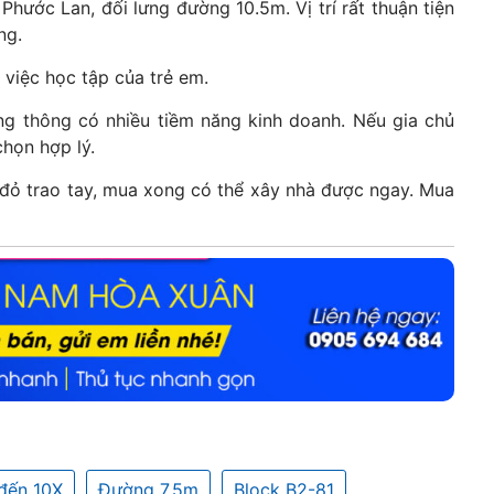
ước Lan, đối lưng đường 10.5m. Vị trí rất thuận tiện
ng.
 việc học tập của trẻ em.
g thông có nhiều tiềm năng kinh doanh. Nếu gia chủ
chọn hợp lý.
 đỏ trao tay, mua xong có thể xây nhà được ngay. Mua
đến 10X
Đường 7.5m
Block B2-81