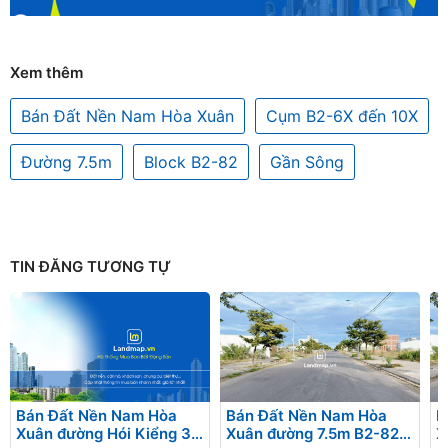
Xem thêm
Bán Đất Nền Nam Hòa Xuân
Cụm B2-6X đến 10X
Đường 7.5m
Block B2-82
Gần Sông
TIN ĐĂNG TƯƠNG TỰ
Bán Đất Nền Nam Hòa
Bán Đất Nền Nam Hòa
B
Xuân đường Hói Kiểng 31
Xuân đường 7.5m B2-82
X