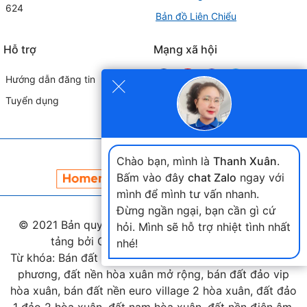
624
Bản đồ Liên Chiểu
Hỗ trợ
Mạng xã hội
×
Hướng dẫn đăng tin
Tuyển dụng
Đối tác liên kết
Chào bạn, mình là
Thanh Xuân
.
Bấm vào đây
chat Zalo
ngay với
mình để mình tư vấn nhanh.
Đừng ngần ngại, bạn cần gì cứ
© 2021 Bản quyền thuộc
landmap.vn
. Phát triển nền
hỏi. Mình sẽ hỗ trợ nhiệt tình nhất
tảng bởi Công ty Home Land Việt Nam.
nhé!
Từ khóa: Bán đất hòa xuân, bán đất nam cầu nguyễn tri
phương, đất nền hòa xuân mở rộng, bán đất đảo vip
hòa xuân, bán đất nền euro village 2 hòa xuân, đất đảo