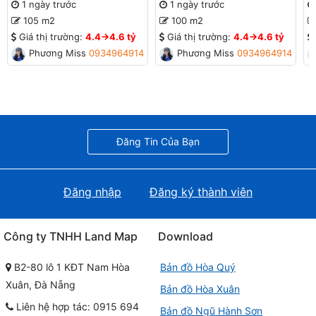
B2-95 lô 9x - Gần Sông
lô 4x - Gần Sông
l
1 ngày trước
1 ngày trước
G
105 m2
100 m2
Giá thị trường:
4.4->4.6 tỷ
Giá thị trường:
4.4->4.6 tỷ
Phương Missa
0934964914
Phương Missa
0934964914
Đăng Tin Của Bạn
Đăng nhập
Đăng ký thành viên
Công ty TNHH Land Map
Download
B2-80 lô 1 KĐT Nam Hòa
Bản đồ Hòa Quý
Xuân, Đà Nẵng
Bản đồ Hòa Xuân
Liên hệ hợp tác: 0915 694
Bản đồ Ngũ Hành Sơn