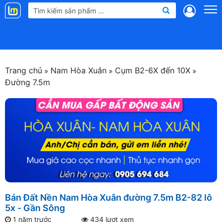
Landmap
.vn
Trang chủ
Nam Hòa Xuân
Cụm B2-6X đến 10X
Đường 7.5m
Bán Đất Nền Nam Hòa Xuân đường 7.5m B2-82 lô
5x - Gần Sông
1 năm trước
434 lượt xem