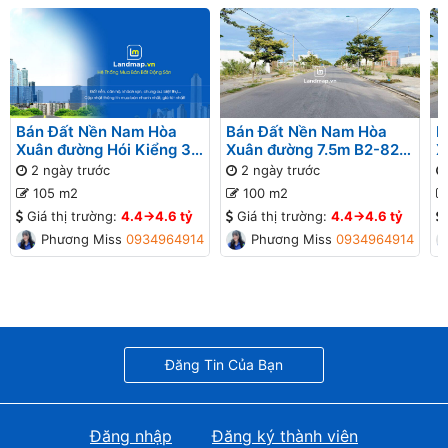
Bán Đất Nền Nam Hòa
Bán Đất Nền Nam Hòa
B
Xuân đường Hói Kiểng 31
Xuân đường 7.5m B2-82
X
B2-95 lô 9x - Gần Sông
lô 4x - Gần Sông
l
2 ngày trước
2 ngày trước
G
105 m2
100 m2
Giá thị trường:
4.4->4.6 tỷ
Giá thị trường:
4.4->4.6 tỷ
Phương Missa
0934964914
Phương Missa
0934964914
Đăng Tin Của Bạn
Đăng nhập
Đăng ký thành viên