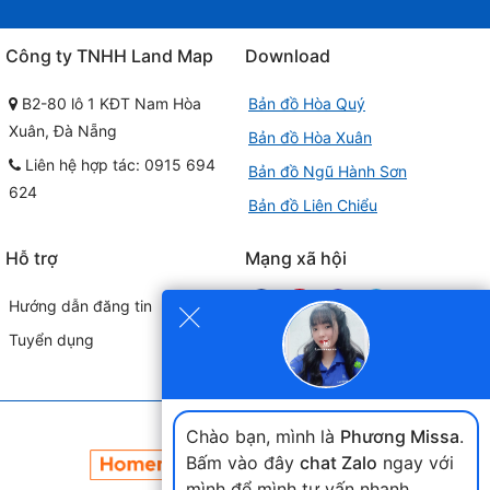
Công ty TNHH Land Map
Download
B2-80 lô 1 KĐT Nam Hòa
Bản đồ Hòa Quý
Xuân, Đà Nẵng
Bản đồ Hòa Xuân
Liên hệ hợp tác: 0915 694
Bản đồ Ngũ Hành Sơn
624
Bản đồ Liên Chiểu
Hỗ trợ
Mạng xã hội
×
Hướng dẫn đăng tin
Tuyển dụng
Đối tác liên kết
Chào bạn, mình là
Phương Missa
.
Bấm vào đây
chat Zalo
ngay với
mình để mình tư vấn nhanh.