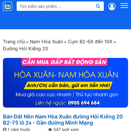
Landmap
.vn
Trang chủ
Nam Hòa Xuân
Cụm B2-6X đến 10X
Đường Hói Kiểng 20
Bán Đất Nền Nam Hòa Xuân đường Hói Kiểng 20
B2-75 lô 2x - Gần đường Minh Mạng
1 năm trước
347 lượt xem