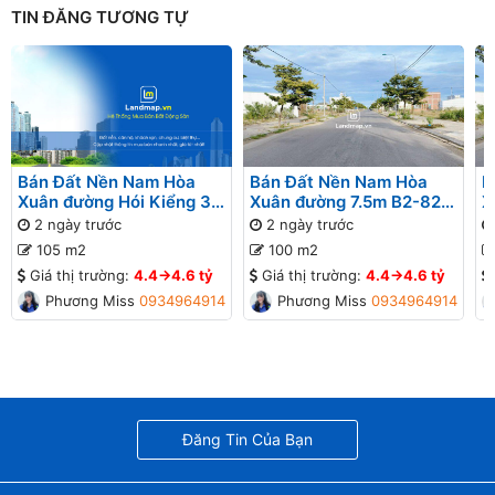
TIN ĐĂNG TƯƠNG TỰ
Bán Đất Nền Nam Hòa
Bán Đất Nền Nam Hòa
B
Xuân đường Hói Kiểng 31
Xuân đường 7.5m B2-82
X
B2-95 lô 9x - Gần Sông
lô 4x - Gần Sông
l
2 ngày trước
2 ngày trước
G
105 m2
100 m2
Giá thị trường:
4.4->4.6 tỷ
Giá thị trường:
4.4->4.6 tỷ
Phương Missa
0934964914
Phương Missa
0934964914
Đăng Tin Của Bạn