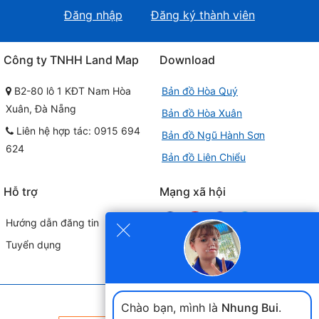
Đăng nhập
Đăng ký thành viên
Công ty TNHH Land Map
Download
B2-80 lô 1 KĐT Nam Hòa
Bản đồ Hòa Quý
Xuân, Đà Nẵng
Bản đồ Hòa Xuân
Liên hệ hợp tác: 0915 694
Bản đồ Ngũ Hành Sơn
624
Bản đồ Liên Chiểu
Hỗ trợ
Mạng xã hội
×
Hướng dẫn đăng tin
Tuyển dụng
Đối tác liên kết
Chào bạn, mình là
Nhung Bui
.