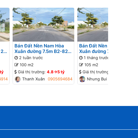
Bán Đất Nền Nam Hòa
Bán Đất Nền Nam Hòa
 26
Xuân đường 7.5m B2-82
Xuân đường 7.5m B2-77
ờng
lô 4x - Gần Sông
lô 1x - Đường thông, Gần
2 tuần trước
1 tháng trước
đường Minh Mạng
100 m2
105 m2
tỷ
Giá thị trường:
4.8->5 tỷ
Giá thị trường:
4.2->4.4 tỷ
4914
Thanh Xuân
0905694684
Nhung Bui
0934448774