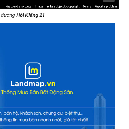
Keyboard shortcuts
Image may be subject to copyright
Terms
Report a problem
ế đường
Hói Kiểng 21