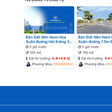
Bán Đất Nền Nam Hòa
Bán Đất Nền Nam
Xuân đường Hói Kiểng 31
Xuân đường 7.5m 
B2-95 lô 9x - Gần Sông
lô 4x - Gần Sông
5 giờ trước
5 giờ trước
105 m2
100 m2
Giá thị trường:
4.4->4.6 tỷ
Giá thị trường:
4.4-
Phương Missa
0934964914
Phương Missa
093