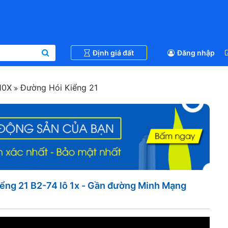
Định giá đất
Đăng nhập
10X
Đường Hói Kiểng 21
ểng 21 B2-74 lô 1x - Gần đường Minh Mạng