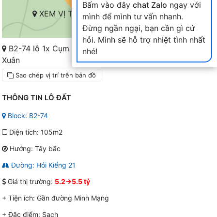
Bấm vào đây
chat Zalo
ngay với
XEM VỊ TRÍ TRÊN BẢN ĐỒ
mình để mình tư vấn nhanh.
Đừng ngần ngại, bạn cần gì cứ
hỏi. Mình sẽ hỗ trợ nhiệt tình nhất
B2-74 lô 1x Cụm B2-6X đến 10X Nam Hòa
nhé!
Xuân
Sao chép vị trí trên bản đồ
THÔNG TIN LÔ ĐẤT
Block: B2-74
Diện tích: 105m2
Hướng: Tây bắc
Đường: Hói Kiểng 21
Giá thị trường:
5.2->5.5 tỷ
+ Tiện ích:
Gần đường Minh Mạng
+ Đặc điểm:
Sạch