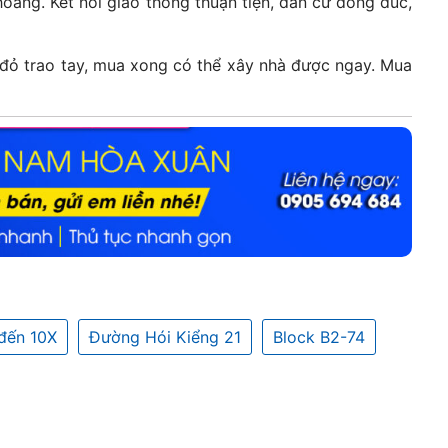
áng. Kết nối giao thông thuận tiện, dân cư đông đúc,
 đỏ trao tay, mua xong có thể xây nhà được ngay. Mua
đến 10X
Đường Hói Kiểng 21
Block B2-74