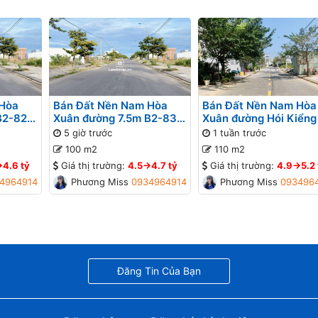
 Hòa
Bán Đất Nền Nam Hòa
Bán Đất Nền Nam Hòa
B2-82
Xuân đường 7.5m B2-83
Xuân đường Hói Kiểng
lô 9x - Đối diện bệnh viện,
B2-101 lô 6x - Gần đư
5 giờ trước
1 tuần trước
Gần Sông
Minh Mạng
100 m2
110 m2
>4.6 tỷ
Giá thị trường:
4.5->4.7 tỷ
Giá thị trường:
4.9->5.2 
4964914
Phương Missa
0934964914
Phương Missa
093496
Đăng Tin Của Bạn