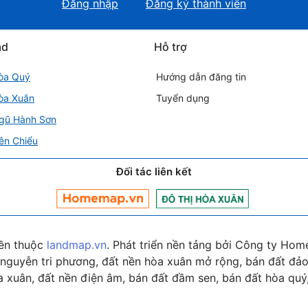
Đăng nhập
Đăng ký thành viên
ad
Hỗ trợ
òa Quý
Hướng dẫn đăng tin
òa Xuân
Tuyển dụng
gũ Hành Sơn
ên Chiểu
Đối tác liên kết
ền thuộc
landmap.vn
. Phát triển nền tảng bởi Công ty Hom
nguyễn tri phương, đất nền hòa xuân mở rộng, bán đất đảo 
 xuân, đất nền điện âm, bán đất đầm sen, bán đất hòa quý,