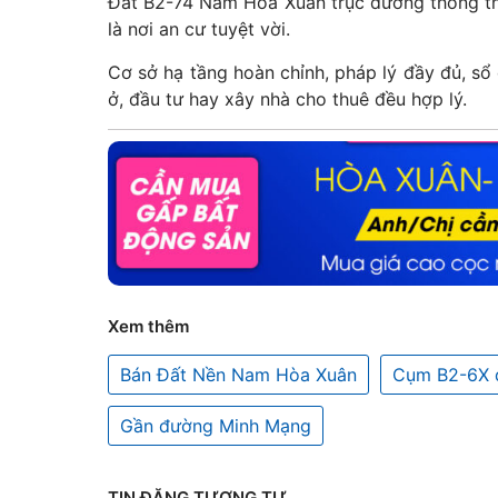
Đất B2-74 Nam Hòa Xuân trục đường thông tho
là nơi an cư tuyệt vời.
Cơ sở hạ tầng hoàn chỉnh, pháp lý đầy đủ, sổ
ở, đầu tư hay xây nhà cho thuê đều hợp lý.
Xem thêm
Bán Đất Nền Nam Hòa Xuân
Cụm B2-6X 
Gần đường Minh Mạng
TIN ĐĂNG TƯƠNG TỰ