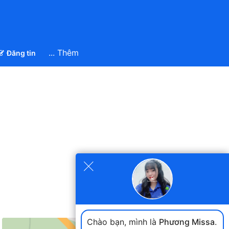
... Thêm
Đăng tin
×
Chào bạn, mình là
Phương Missa
.