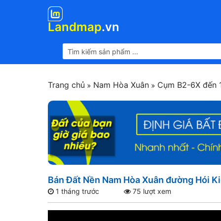
Landmap
.vn
Trang chủ
Nam Hòa Xuân
Cụm B2-6X đến 
Bán Đất Nền Nam Hòa Xuân đường Hói Ki
1 tháng trước
75 lượt xem