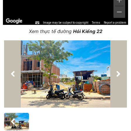
Image may be subject to copyright
Terms
Report a problem
Xem thực tế đường
Hói Kiểng 22