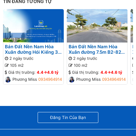
TIN ĐĂNG TƯƠNG TỰ
Bán Đất Nền Nam Hòa
Bán Đất Nền Nam Hòa
B
Xuân đường Hói Kiểng 31
Xuân đường 7.5m B2-82
X
B2-95 lô 9x - Gần Sông
lô 4x - Gần Sông
l
2 ngày trước
2 ngày trước
G
105 m2
100 m2
Giá thị trường:
4.4->4.6 tỷ
Giá thị trường:
4.4->4.6 tỷ
Phương Missa
0934964914
Phương Missa
0934964914
Đăng Tin Của Bạn