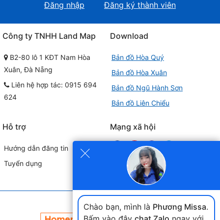
Đăng nhập
Đăng ký thành viên
Công ty TNHH Land Map
Download
B2-80 lô 1 KĐT Nam Hòa
Bản đồ Hòa Quý
Xuân, Đà Nẵng
Bản đồ Hòa Xuân
Liên hệ hợp tác: 0915 694
Bản đồ Ngũ Hành Sơn
624
Bản đồ Liên Chiểu
Hỗ trợ
Mạng xã hội
×
Hướng dẫn đăng tin
Tuyển dụng
Đối tác liên kết
Chào bạn, mình là
Phương Missa
.
Bấm vào đây
chat Zalo
ngay với