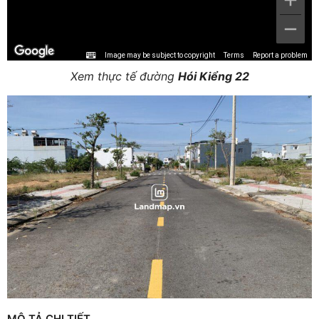
Image may be subject to copyright
Terms
Report a problem
Xem thực tế đường
Hói Kiểng 22
MÔ TẢ CHI TIẾT