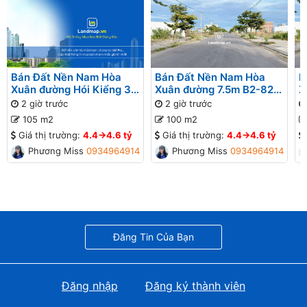
Bán Đất Nền Nam Hòa
Bán Đất Nền Nam Hòa
B
Xuân đường Hói Kiểng 31
Xuân đường 7.5m B2-82
X
B2-95 lô 9x - Gần Sông
lô 4x - Gần Sông
l
2 giờ trước
2 giờ trước
G
105 m2
100 m2
Giá thị trường:
4.4->4.6 tỷ
Giá thị trường:
4.4->4.6 tỷ
Phương Missa
0934964914
Phương Missa
0934964914
Đăng Tin Của Bạn
Đăng nhập
Đăng ký thành viên