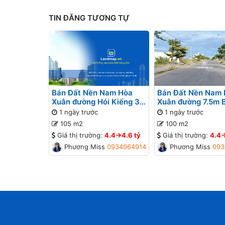
TIN ĐĂNG TƯƠNG TỰ
Bán Đất Nền Nam Hòa
Bán Đất Nền Nam
Xuân đường Hói Kiểng 31
Xuân đường 7.5m 
B2-95 lô 9x - Gần Sông
lô 4x - Gần Sông
1 ngày trước
1 ngày trước
105 m2
100 m2
Giá thị trường:
4.4->4.6 tỷ
Giá thị trường:
4.4-
Phương Missa
0934964914
Phương Missa
093