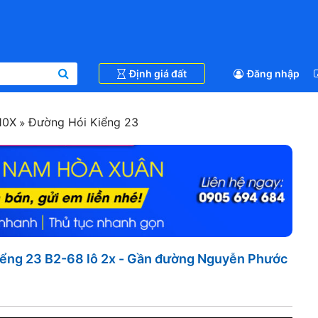
Định giá đất
Đăng nhập
10X
Đường Hói Kiểng 23
ểng 23 B2-68 lô 2x - Gần đường Nguyễn Phước