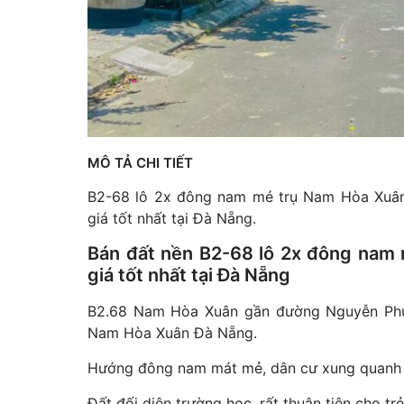
MÔ TẢ CHI TIẾT
B2-68 lô 2x đông nam mé trụ Nam Hòa Xuân
giá tốt nhất tại Đà Nẵng.
Bán đất nền B2-68 lô 2x đông nam 
giá tốt nhất tại Đà Nẵng
B2.68 Nam Hòa Xuân gần đường Nguyễn Phước 
Nam Hòa Xuân Đà Nẵng.
Hướng đông nam mát mẻ, dân cư xung quanh đô
Đất đối diện trường học, rất thuận tiện cho tr