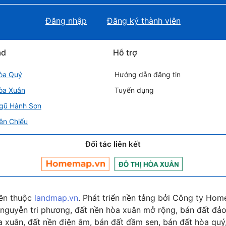
Đăng nhập
Đăng ký thành viên
ad
Hỗ trợ
òa Quý
Hướng dẫn đăng tin
òa Xuân
Tuyển dụng
gũ Hành Sơn
ên Chiểu
Đối tác liên kết
ền thuộc
landmap.vn
. Phát triển nền tảng bởi Công ty Hom
nguyễn tri phương, đất nền hòa xuân mở rộng, bán đất đảo 
 xuân, đất nền điện âm, bán đất đầm sen, bán đất hòa quý,