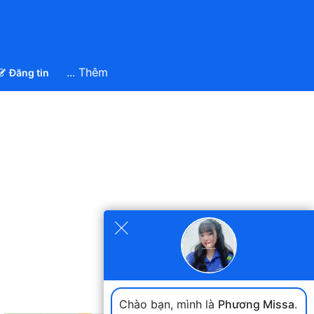
... Thêm
Đăng tin
×
Chào bạn, mình là
Phương Missa
.