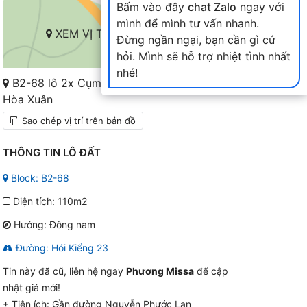
Bấm vào đây
chat Zalo
ngay với
mình để mình tư vấn nhanh.
XEM VỊ TRÍ TRÊN BẢN ĐỒ
Đừng ngần ngại, bạn cần gì cứ
hỏi. Mình sẽ hỗ trợ nhiệt tình nhất
nhé!
B2-68 lô 2x Cụm B2-6X đến 10X Nam
Hòa Xuân
Sao chép vị trí trên bản đồ
THÔNG TIN LÔ ĐẤT
Block: B2-68
Diện tích: 110m2
Hướng: Đông nam
Đường: Hói Kiểng 23
Tin này đã cũ, liên hệ ngay
Phương Missa
để cập
nhật giá mới!
+ Tiện ích:
Gần đường Nguyễn Phước Lan