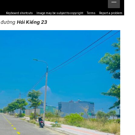
Keyboard shortcuts
Image may be subject to copyright
Terms
Report a problem
ế đường
Hói Kiểng 23