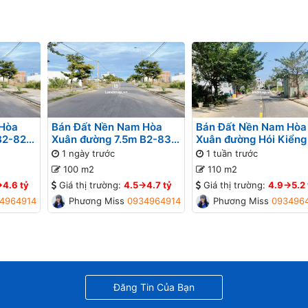
 Hòa
Bán Đất Nền Nam Hòa
Bán Đất Nền Nam Hòa
B2-82
Xuân đường 7.5m B2-83
Xuân đường Hói Kiểng
lô 9x - Đối diện bệnh viện,
B2-101 lô 6x - Gần đư
1 ngày trước
1 tuần trước
Gần Sông
Minh Mạng
100 m2
110 m2
>4.6 tỷ
Giá thị trường:
4.5->4.7 tỷ
Giá thị trường:
4.9->5.2 
4964914
Phương Missa
0934964914
Phương Missa
093496
Đăng Tin Của Bạn