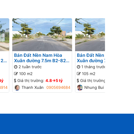
Bán Đất Nền Nam Hòa
Bán Đất Nền Nam Hòa
 26
Xuân đường 7.5m B2-82
Xuân đường 7.5m B2-77
ờng
lô 4x - Gần Sông
lô 1x - Đường thông, Gần
2 tuần trước
1 tháng trước
đường Minh Mạng
100 m2
105 m2
tỷ
Giá thị trường:
4.8->5 tỷ
Giá thị trường:
4.2->4.4 tỷ
4914
Thanh Xuân
0905694684
Nhung Bui
0934448774