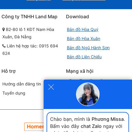
Công ty TNHH Land Map
Download
B2-80 lô 1 KĐT Nam Hòa
Bản đồ Hòa Quý
Xuân, Đà Nẵng
Bản đồ Hòa Xuân
Liên hệ hợp tác: 0915 694
Bản đồ Ngũ Hành Sơn
624
Bản đồ Liên Chiểu
Hỗ trợ
Mạng xã hội
×
Hướng dẫn đăng tin
Tuyển dụng
Đối tác liên kết
Chào bạn, mình là
Phương Missa
.
Bấm vào đây
chat Zalo
ngay với