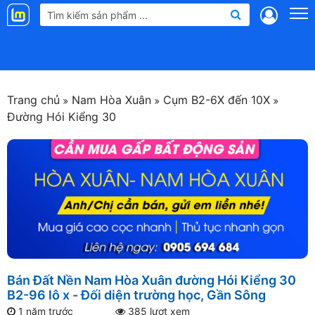
Landmap
.vn
Trang chủ
Nam Hòa Xuân
Cụm B2-6X đến 10X
Đường Hói Kiểng 30
Bán Đất Nền Nam Hòa Xuân đường Hói Kiểng 30
B2-96 lô x - Đối diện trường học, Gần Sông
1 năm trước
385 lượt xem