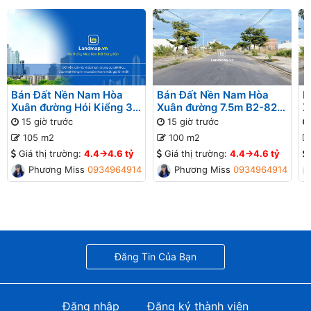
Bán Đất Nền Nam Hòa
Bán Đất Nền Nam Hòa
B
Xuân đường Hói Kiểng 31
Xuân đường 7.5m B2-82
X
B2-95 lô 9x - Gần Sông
lô 4x - Gần Sông
l
15 giờ trước
15 giờ trước
G
105 m2
100 m2
Giá thị trường:
4.4->4.6 tỷ
Giá thị trường:
4.4->4.6 tỷ
Phương Missa
0934964914
Phương Missa
0934964914
Đăng Tin Của Bạn
Đăng nhập
Đăng ký thành viên