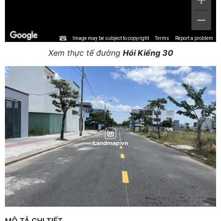
Image may be subject to copyright
Terms
Report a problem
Xem thực tế đường
Hói Kiểng 30
MÔ TẢ CHI TIẾT