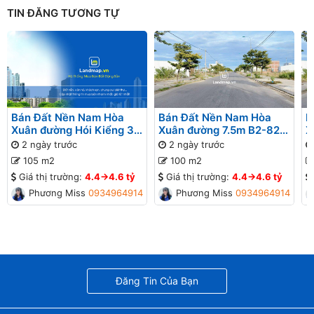
TIN ĐĂNG TƯƠNG TỰ
Bán Đất Nền Nam Hòa
Bán Đất Nền Nam Hòa
B
Xuân đường Hói Kiểng 31
Xuân đường 7.5m B2-82
X
B2-95 lô 9x - Gần Sông
lô 4x - Gần Sông
l
2 ngày trước
2 ngày trước
G
105 m2
100 m2
Giá thị trường:
4.4->4.6 tỷ
Giá thị trường:
4.4->4.6 tỷ
Phương Missa
0934964914
Phương Missa
0934964914
Đăng Tin Của Bạn