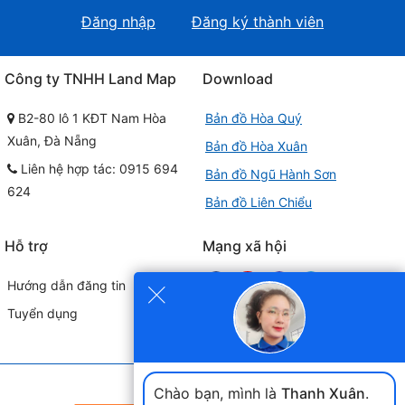
Đăng nhập
Đăng ký thành viên
Công ty TNHH Land Map
Download
B2-80 lô 1 KĐT Nam Hòa
Bản đồ Hòa Quý
Xuân, Đà Nẵng
Bản đồ Hòa Xuân
Liên hệ hợp tác: 0915 694
Bản đồ Ngũ Hành Sơn
624
Bản đồ Liên Chiểu
Hỗ trợ
Mạng xã hội
×
Hướng dẫn đăng tin
Tuyển dụng
Đối tác liên kết
Chào bạn, mình là
Thanh Xuân
.