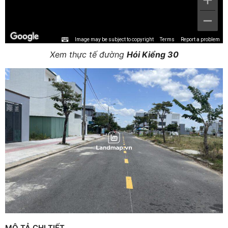
Image may be subject to copyright
Terms
Report a problem
Xem thực tế đường
Hói Kiểng 30
MÔ TẢ CHI TIẾT