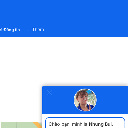
... Thêm
Đăng tin
×
Chào bạn, mình là
Nhung Bui
.