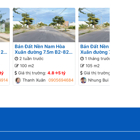
Bán Đất Nền Nam Hòa
Bán Đất Nền Nam Hòa
 26
Xuân đường 7.5m B2-82
Xuân đường 7.5m B2-77
ờng
lô 4x - Gần Sông
lô 1x - Đường thông, Gần
2 tuần trước
1 tháng trước
đường Minh Mạng
100 m2
105 m2
tỷ
Giá thị trường:
4.8->5 tỷ
Giá thị trường:
4.2->4.4 tỷ
4914
Thanh Xuân
0905694684
Nhung Bui
0934448774