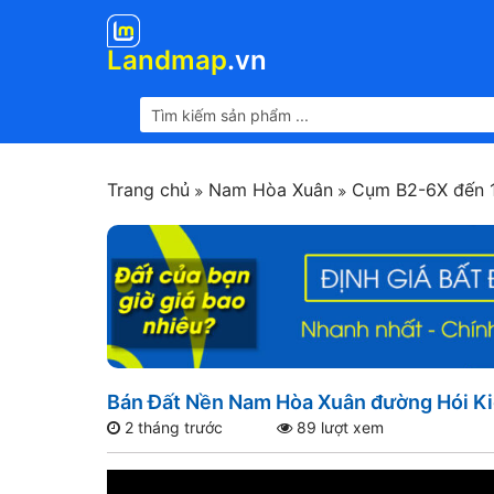
Landmap
.vn
Trang chủ
Nam Hòa Xuân
Cụm B2-6X đến 
Bán Đất Nền Nam Hòa Xuân đường Hói Ki
2 tháng trước
89 lượt xem