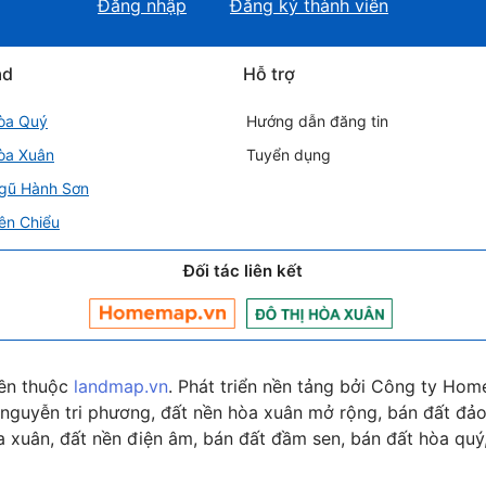
Đăng nhập
Đăng ký thành viên
ad
Hỗ trợ
òa Quý
Hướng dẫn đăng tin
òa Xuân
Tuyển dụng
gũ Hành Sơn
ên Chiểu
Đối tác liên kết
ền thuộc
landmap.vn
. Phát triển nền tảng bởi Công ty Hom
nguyễn tri phương, đất nền hòa xuân mở rộng, bán đất đảo 
 xuân, đất nền điện âm, bán đất đầm sen, bán đất hòa quý,