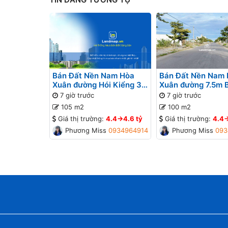
Bán Đất Nền Nam Hòa
Bán Đất Nền Nam
Xuân đường Hói Kiểng 31
Xuân đường 7.5m 
B2-95 lô 9x - Gần Sông
lô 4x - Gần Sông
7 giờ trước
7 giờ trước
105 m2
100 m2
Giá thị trường:
4.4->4.6 tỷ
Giá thị trường:
4.4-
Phương Missa
0934964914
Phương Missa
093