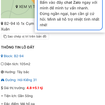
Bấm vào đây
chat Zalo
ngay với
XEM VỊ TRÍ TRÊN BẢN ĐỒ
mình để mình tư vấn nhanh.
Đừng ngần ngại, bạn cần gì cứ
hỏi. Mình sẽ hỗ trợ nhiệt tình nhất
B2-94 lô 1x Cụm B2-6X đến 10X Nam Hòa
nhé!
Xuân
Sao chép vị trí trên bản đồ
THÔNG TIN LÔ ĐẤT
Block: B2-94
Diện tích: 105m2
Hướng: Tây bắc
Đường: Hói Kiểng 31
Giá thị trường:
4.8->5.1 tỷ
+ Tiện ích:
Gần Sông
+ Đặc điểm:
Mé hố ga