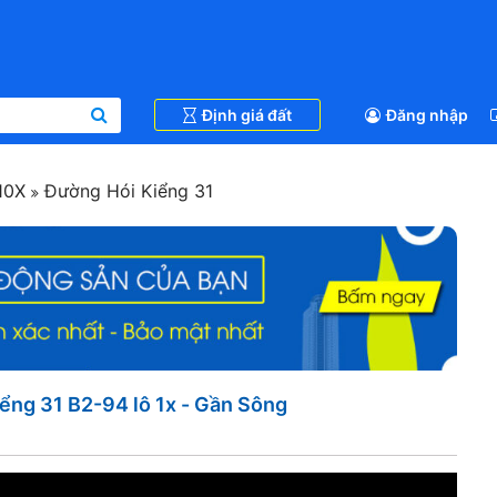
Định giá đất
Đăng nhập
10X
Đường Hói Kiểng 31
ểng 31 B2-94 lô 1x - Gần Sông