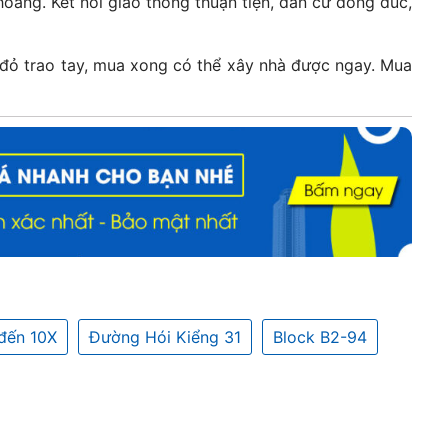
áng. Kết nối giao thông thuận tiện, dân cư đông đúc,
 đỏ trao tay, mua xong có thể xây nhà được ngay. Mua
đến 10X
Đường Hói Kiểng 31
Block B2-94