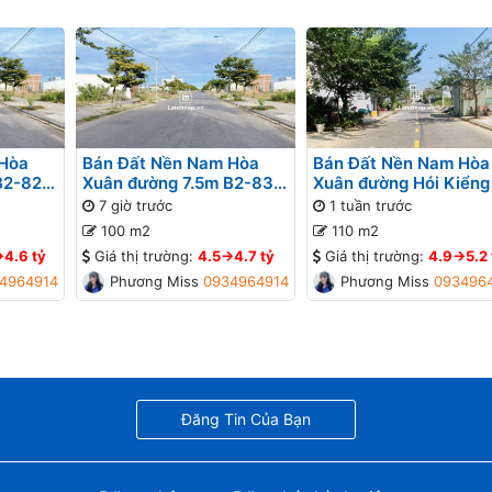
 Hòa
Bán Đất Nền Nam Hòa
Bán Đất Nền Nam Hòa
B2-82
Xuân đường 7.5m B2-83
Xuân đường Hói Kiểng
lô 9x - Đối diện bệnh viện,
B2-101 lô 6x - Gần đư
7 giờ trước
1 tuần trước
Gần Sông
Minh Mạng
100 m2
110 m2
>4.6 tỷ
Giá thị trường:
4.5->4.7 tỷ
Giá thị trường:
4.9->5.2 
4964914
Phương Missa
0934964914
Phương Missa
093496
Đăng Tin Của Bạn