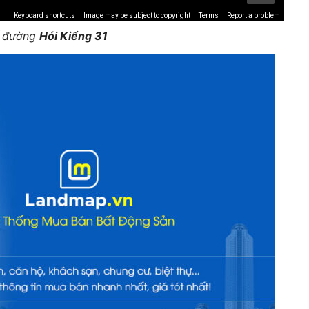
Keyboard shortcuts
Image may be subject to copyright
Terms
Report a problem
ế đường
Hói Kiểng 31