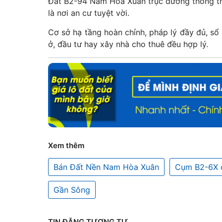
Đất B2-94 Nam Hòa Xuân trục đường thông tho
là nơi an cư tuyệt vời.
Cơ sở hạ tầng hoàn chỉnh, pháp lý đầy đủ, sổ
ở, đầu tư hay xây nhà cho thuê đều hợp lý.
Xem thêm
Bán Đất Nền Nam Hòa Xuân
Cụm B2-6X 
Gần Sông
TIN ĐĂNG TƯƠNG TỰ