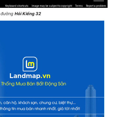
Keyboard shortcuts
Image may be subject to copyright
Terms
Report a problem
ế đường
Hói Kiểng 32