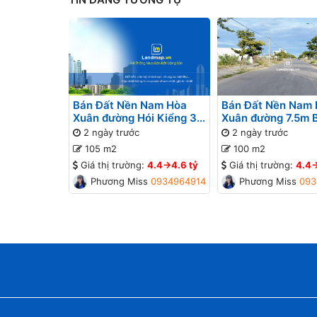
Bán Đất Nền Nam Hòa
Bán Đất Nền Nam
Xuân đường Hói Kiểng 31
Xuân đường 7.5m 
B2-95 lô 9x - Gần Sông
lô 4x - Gần Sông
2 ngày trước
2 ngày trước
105 m2
100 m2
Giá thị trường:
4.4->4.6 tỷ
Giá thị trường:
4.4-
Phương Missa
0934964914
Phương Missa
093