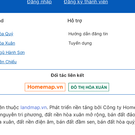
Đăng nhập
Đăng ký thành viên
ad
Hỗ trợ
òa Quý
Hướng dẫn đăng tin
òa Xuân
Tuyển dụng
gũ Hành Sơn
ên Chiểu
Đối tác liên kết
ền thuộc
landmap.vn
. Phát triển nền tảng bởi Công ty Hom
nguyễn tri phương, đất nền hòa xuân mở rộng, bán đất đảo 
 xuân, đất nền điện âm, bán đất đầm sen, bán đất hòa quý,