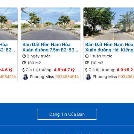
 Hòa
Bán Đất Nền Nam Hòa
Bán Đất Nền Nam Hòa
B2-82
Xuân đường 7.5m B2-83
Xuân đường Hói Kiểng
lô 9x - Đối diện bệnh viện,
B2-101 lô 6x - Gần đư
2 ngày trước
1 tuần trước
Gần Sông
Minh Mạng
100 m2
110 m2
>4.6 tỷ
Giá thị trường:
4.5->4.7 tỷ
Giá thị trường:
4.9->5.2 
4964914
Phương Missa
0934964914
Phương Missa
093496
Đăng Tin Của Bạn