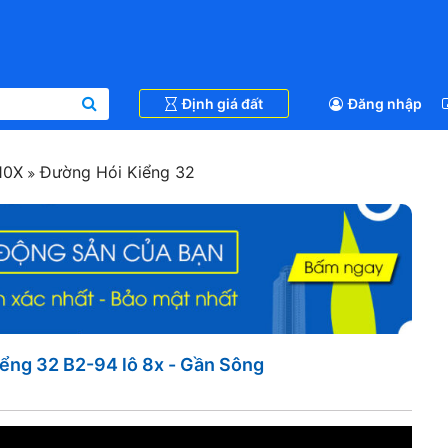
Định giá đất
Đăng nhập
10X
Đường Hói Kiểng 32
ểng 32 B2-94 lô 8x - Gần Sông