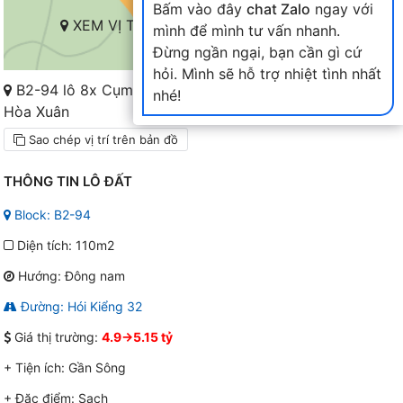
Bấm vào đây
chat Zalo
ngay với
XEM VỊ TRÍ TRÊN BẢN ĐỒ
mình để mình tư vấn nhanh.
Đừng ngần ngại, bạn cần gì cứ
hỏi. Mình sẽ hỗ trợ nhiệt tình nhất
B2-94 lô 8x Cụm B2-6X đến 10X Nam
nhé!
Hòa Xuân
Sao chép vị trí trên bản đồ
THÔNG TIN LÔ ĐẤT
Block: B2-94
Diện tích: 110m2
Hướng: Đông nam
Đường: Hói Kiểng 32
Giá thị trường:
4.9->5.15 tỷ
+ Tiện ích:
Gần Sông
+ Đặc điểm:
Sạch