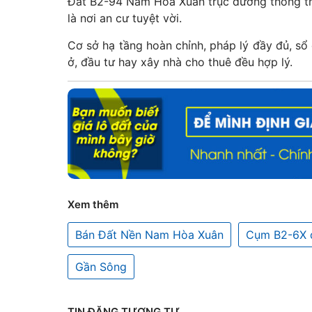
Đất B2-94 Nam Hòa Xuân trục đường thông tho
là nơi an cư tuyệt vời.
Cơ sở hạ tầng hoàn chỉnh, pháp lý đầy đủ, sổ
ở, đầu tư hay xây nhà cho thuê đều hợp lý.
Xem thêm
Bán Đất Nền Nam Hòa Xuân
Cụm B2-6X 
Gần Sông
TIN ĐĂNG TƯƠNG TỰ