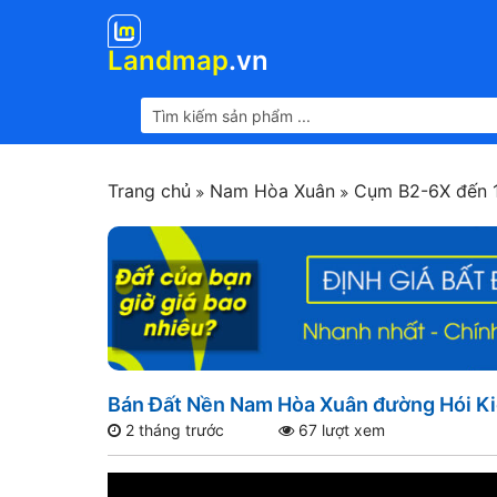
Landmap
.vn
Trang chủ
Nam Hòa Xuân
Cụm B2-6X đến 
Bán Đất Nền Nam Hòa Xuân đường Hói Ki
2 tháng trước
67 lượt xem