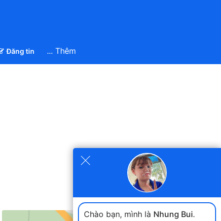
... Thêm
Đăng tin
×
Chào bạn, mình là
Nhung Bui
.