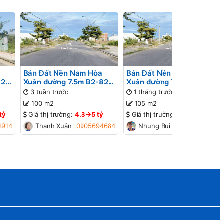
Bán Đất Nền Nam Hòa
Bán Đất Nền Nam Hòa
 26
Xuân đường 7.5m B2-82
Xuân đường 7.5m B2-77
ờng
lô 4x - Gần Sông
lô 1x - Đường thông, Gần
3 tuần trước
1 tháng trước
đường Minh Mạng
100 m2
105 m2
tỷ
Giá thị trường:
4.8->5 tỷ
Giá thị trường:
4.2->4.4 tỷ
4914
Thanh Xuân
0905694684
Nhung Bui
0934448774