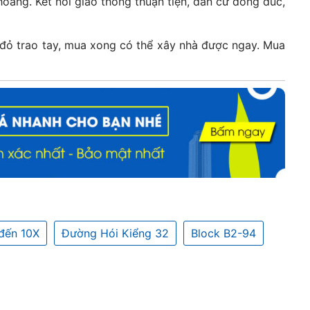
áng. Kết nối giao thông thuận tiện, dân cư đông đúc,
 đỏ trao tay, mua xong có thể xây nhà được ngay. Mua
đến 10X
Đường Hói Kiểng 32
Block B2-94