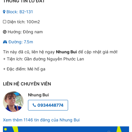
THÔNG TIN LÔ ĐẤT
Block: B2-131
Diện tích: 100m2
Hướng: Đông nam
Đường: 7.5m
Tin này đã cũ, liên hệ ngay
Nhung Bui
để cập nhật giá mới!
+ Tiện ích:
Gần đường Nguyễn Phước Lan
+ Đặc điểm:
Mé hố ga
LIÊN HỆ CHUYÊN VIÊN
Nhung Bui
0934448774
Xem thêm 1146 tin đăng của Nhung Bui