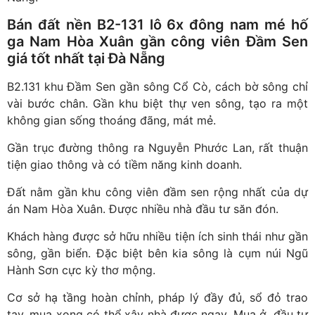
Bán đất nền B2-131 lô 6x đông nam mé hố
ga Nam Hòa Xuân gần công viên Đầm Sen
giá tốt nhất tại Đà Nẵng
B2.131 khu Đầm Sen gần sông Cổ Cò, cách bờ sông chỉ
vài bước chân. Gần khu biệt thự ven sông, tạo ra một
không gian sống thoáng đãng, mát mẻ.
Gần trục đường thông ra Nguyễn Phước Lan, rất thuận
tiện giao thông và có tiềm năng kinh doanh.
Đất nằm gần khu công viên đầm sen rộng nhất của dự
án Nam Hòa Xuân. Được nhiều nhà đầu tư săn đón.
Khách hàng được sở hữu nhiều tiện ích sinh thái như gần
sông, gần biển. Đặc biệt bên kia sông là cụm núi Ngũ
Hành Sơn cực kỳ thơ mộng.
Cơ sở hạ tầng hoàn chỉnh, pháp lý đầy đủ, sổ đỏ trao
tay, mua xong có thể xây nhà được ngay. Mua ở, đầu tư