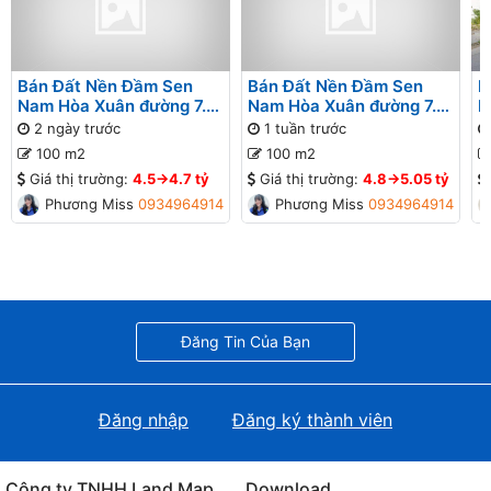
Bán Đất Nền Đầm Sen
Bán Đất Nền Đầm Sen
B
Nam Hòa Xuân đường 7.5
Nam Hòa Xuân đường 7.5
N
B2-122 lô 6x
B2-121 lô 6x
7
2 ngày trước
1 tuần trước
đ
100 m2
100 m2
Giá thị trường:
4.5->4.7 tỷ
Giá thị trường:
4.8->5.05 tỷ
Phương Missa
0934964914
Phương Missa
0934964914
Đăng Tin Của Bạn
Đăng nhập
Đăng ký thành viên
Công ty TNHH Land Map
Download