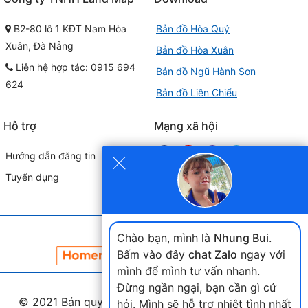
B2-80 lô 1 KĐT Nam Hòa
Bản đồ Hòa Quý
Xuân, Đà Nẵng
Bản đồ Hòa Xuân
Liên hệ hợp tác: 0915 694
Bản đồ Ngũ Hành Sơn
624
Bản đồ Liên Chiểu
Hỗ trợ
Mạng xã hội
×
Hướng dẫn đăng tin
Tuyển dụng
Đối tác liên kết
Chào bạn, mình là
Nhung Bui
.
Bấm vào đây
chat Zalo
ngay với
mình để mình tư vấn nhanh.
Đừng ngần ngại, bạn cần gì cứ
© 2021 Bản quyền thuộc
landmap.vn
. Phát triển nền
hỏi. Mình sẽ hỗ trợ nhiệt tình nhất