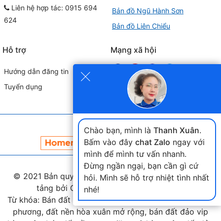
Liên hệ hợp tác: 0915 694
Bản đồ Ngũ Hành Sơn
624
Bản đồ Liên Chiểu
Hỗ trợ
Mạng xã hội
×
Hướng dẫn đăng tin
Tuyển dụng
Đối tác liên kết
Chào bạn, mình là
Thanh Xuân
.
Bấm vào đây
chat Zalo
ngay với
mình để mình tư vấn nhanh.
Đừng ngần ngại, bạn cần gì cứ
© 2021 Bản quyền thuộc
landmap.vn
. Phát triển nền
hỏi. Mình sẽ hỗ trợ nhiệt tình nhất
tảng bởi Công ty Home Land Việt Nam.
nhé!
Từ khóa: Bán đất hòa xuân, bán đất nam cầu nguyễn tri
phương, đất nền hòa xuân mở rộng, bán đất đảo vip