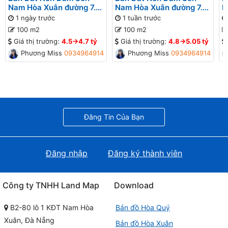
Nam Hòa Xuân đường 7.5
Nam Hòa Xuân đường 7.5
N
B2-122 lô 6x
B2-121 lô 6x
7
1 ngày trước
1 tuần trước
đ
100 m2
100 m2
Giá thị trường:
4.5->4.7 tỷ
Giá thị trường:
4.8->5.05 tỷ
Phương Missa
0934964914
Phương Missa
0934964914
Đăng Tin Của Bạn
Đăng nhập
Đăng ký thành viên
Công ty TNHH Land Map
Download
B2-80 lô 1 KĐT Nam Hòa
Bản đồ Hòa Quý
Xuân, Đà Nẵng
Bản đồ Hòa Xuân