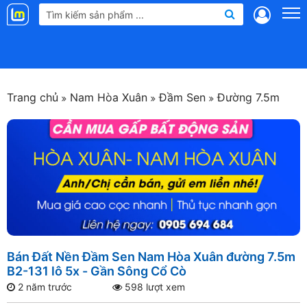
Landmap
.vn
Trang chủ
Nam Hòa Xuân
Đầm Sen
Đường 7.5m
Bán Đất Nền Đầm Sen Nam Hòa Xuân đường 7.5m
B2-131 lô 5x - Gần Sông Cổ Cò
2 năm trước
598 lượt xem