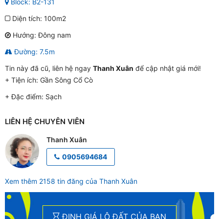
Block: B2-131
Diện tích: 100m2
Hướng: Đông nam
Đường: 7.5m
Tin này đã cũ, liên hệ ngay
Thanh Xuân
để cập nhật giá mới!
+ Tiện ích:
Gần Sông Cổ Cò
+ Đặc điểm:
Sạch
LIÊN HỆ CHUYÊN VIÊN
Thanh Xuân
0905694684
Xem thêm 2158 tin đăng của Thanh Xuân
ĐỊNH GIÁ LÔ ĐẤT CỦA BẠN