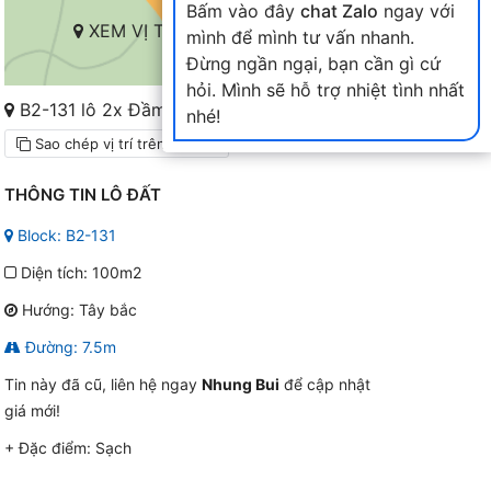
Bấm vào đây
chat Zalo
ngay với
XEM VỊ TRÍ TRÊN BẢN ĐỒ
mình để mình tư vấn nhanh.
Đừng ngần ngại, bạn cần gì cứ
hỏi. Mình sẽ hỗ trợ nhiệt tình nhất
B2-131 lô 2x Đầm Sen Nam Hòa Xuân
nhé!
Sao chép vị trí trên bản đồ
THÔNG TIN LÔ ĐẤT
Block: B2-131
Diện tích: 100m2
Hướng: Tây bắc
Đường: 7.5m
Tin này đã cũ, liên hệ ngay
Nhung Bui
để cập nhật
giá mới!
+ Đặc điểm:
Sạch