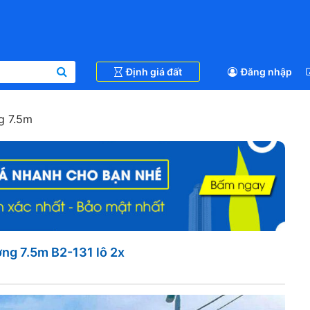
Định giá đất
Đăng nhập
 7.5m
g 7.5m B2-131 lô 2x