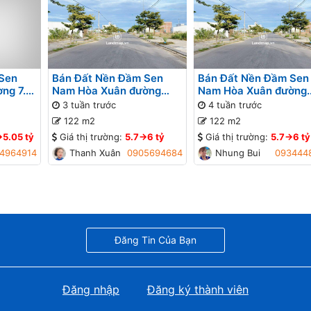
Sen
Bán Đất Nền Đầm Sen
Bán Đất Nền Đầm Sen
ng 7.5
Nam Hòa Xuân đường
Nam Hòa Xuân đường
7.5m B2-130 lô 6x - Gần
7.5m B2-130 lô 6x - G
3 tuần trước
4 tuần trước
đường Nguyễn Phước Lan
đường Nguyễn Phước 
122 m2
122 m2
>5.05 tỷ
Giá thị trường:
5.7->6 tỷ
Giá thị trường:
5.7->6 tỷ
4964914
Thanh Xuân
0905694684
Nhung Bui
093444
Đăng Tin Của Bạn
Đăng nhập
Đăng ký thành viên