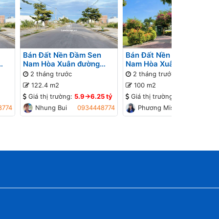
Bán Đất Nền Đầm Sen
Bán Đất Nền Đầm Sen
Nam Hòa Xuân đường
Nam Hòa Xuân đường 7.5
ần
7.5m B2-129 lô 1x - Đường
B2-119 lô 6x - Đường
2 tháng trước
2 tháng trước
Lan
thông, Gần đường
thông
122.4 m2
100 m2
Nguyễn Phước Lan
Giá thị trường:
5.9->6.25 tỷ
Giá thị trường:
5.1->5.4 tỷ
8774
Nhung Bui
0934448774
Phương Missa
0934964914