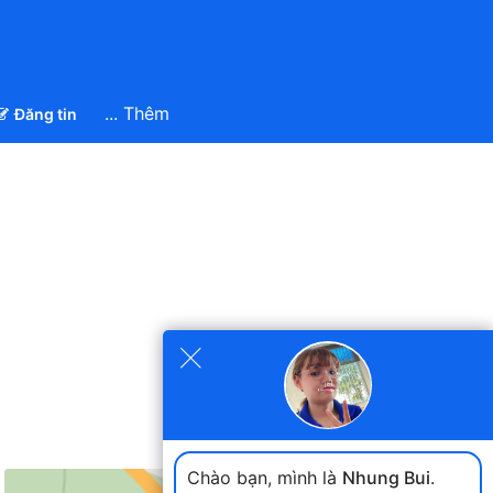
... Thêm
Đăng tin
×
Chào bạn, mình là
Nhung Bui
.