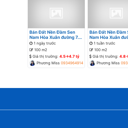
Bán Đất Nền Đầm Sen
Bán Đất Nền Đầm 
Nam Hòa Xuân đường 7.5
Nam Hòa Xuân đườ
B2-122 lô 6x
B2-121 lô 6x
1 ngày trước
1 tuần trước
100 m2
100 m2
Giá thị trường:
4.5->4.7 tỷ
Giá thị trường:
4.8-
Phương Missa
0934964914
Phương Missa
093