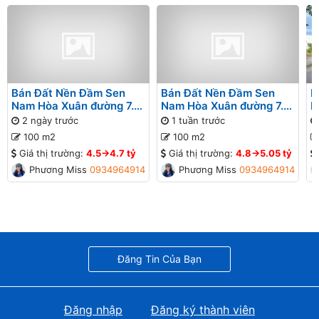
Bán Đất Nền Đầm Sen
Bán Đất Nền Đầm Sen
B
Nam Hòa Xuân đường 7.5
Nam Hòa Xuân đường 7.5
N
B2-122 lô 6x
B2-121 lô 6x
7
2 ngày trước
1 tuần trước
đ
100 m2
100 m2
Giá thị trường:
4.5->4.7 tỷ
Giá thị trường:
4.8->5.05 tỷ
Phương Missa
0934964914
Phương Missa
0934964914
Đăng Tin Của Bạn
Đăng nhập
Đăng ký thành viên