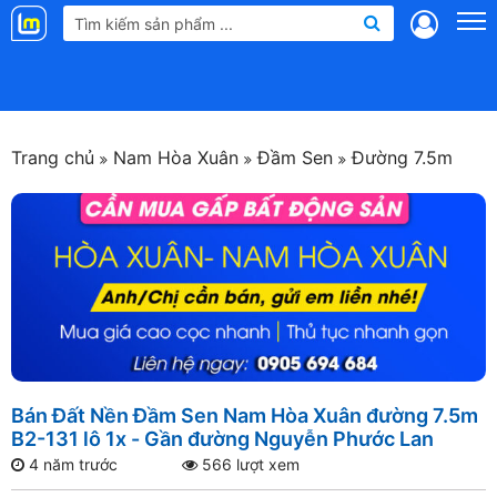
Landmap
.vn
Trang chủ
Nam Hòa Xuân
Đầm Sen
Đường 7.5m
Bán Đất Nền Đầm Sen Nam Hòa Xuân đường 7.5m
B2-131 lô 1x - Gần đường Nguyễn Phước Lan
4 năm trước
566 lượt xem