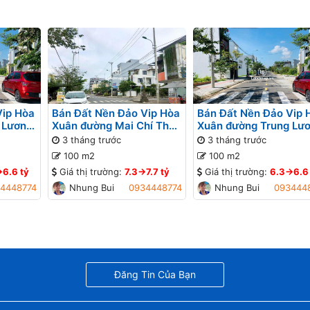
Vip Hòa
Bán Đất Nền Đảo Vip Hòa
Bán Đất Nền Đảo Vip 
 Lương
Xuân đường Mai Chí Thọ
Xuân đường Trung Lư
 sông
B1-13 lô 2x - Đối diện
10 B1-12 lô 2x - Gần s
3 tháng trước
3 tháng trước
công viên, Gần sông Đô
Đô Tỏa
100 m2
100 m2
Tỏa
>6.6 tỷ
Giá thị trường:
7.3->7.7 tỷ
Giá thị trường:
6.3->6.6
4448774
Nhung Bui
0934448774
Nhung Bui
093444
Đăng Tin Của Bạn