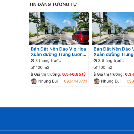
TIN ĐĂNG TƯƠNG TỰ
Bán Đất Nền Đảo Vip Hòa
Bán Đất Nền Đảo 
Xuân đường Trung Lương
Xuân đường Trung
10 B1-10 lô 6x - Gần sông
10 B1-9 lô x - Gần
3 tháng trước
3 tháng trước
Đô Tỏa
Đô Tỏa
100 m2
100 m2
Giá thị trường:
6.5->6.85 tỷ
Giá thị trường:
6.3-
Nhung Bui
0934448774
Nhung Bui
093