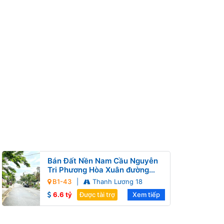
Bán Đất Nền Nam Cầu Nguyễn
Tri Phương Hòa Xuân đường
Thanh Lương 18 B1-43 lô 9x
B1-43
|
Thanh Lương 18
6.6 tỷ
Được tài trợ
Xem tiếp