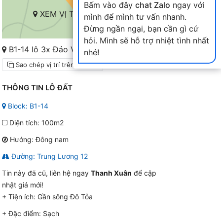
Bấm vào đây
chat Zalo
ngay với
XEM VỊ TRÍ TRÊN BẢN ĐỒ
mình để mình tư vấn nhanh.
Đừng ngần ngại, bạn cần gì cứ
hỏi. Mình sẽ hỗ trợ nhiệt tình nhất
B1-14 lô 3x Đảo Vip Hòa Xuân
nhé!
Sao chép vị trí trên bản đồ
THÔNG TIN LÔ ĐẤT
Block: B1-14
Diện tích: 100m2
Hướng: Đông nam
Đường: Trung Lương 12
Tin này đã cũ, liên hệ ngay
Thanh Xuân
để cập
nhật giá mới!
+ Tiện ích:
Gần sông Đô Tỏa
+ Đặc điểm:
Sạch