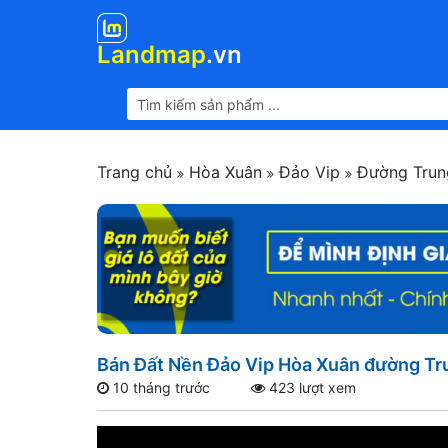
Landmap
.vn
Trang chủ
Hòa Xuân
Đảo Vip
Đường Trun
Bán Đất Nền Đảo Vip Hòa Xuân đường Tru
10 tháng trước
423 lượt xem