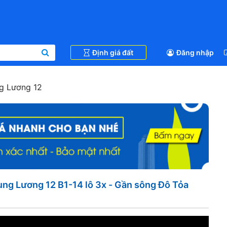
Định giá đất
Đăng nhập
g Lương 12
ng Lương 12 B1-14 lô 3x - Gần sông Đô Tỏa