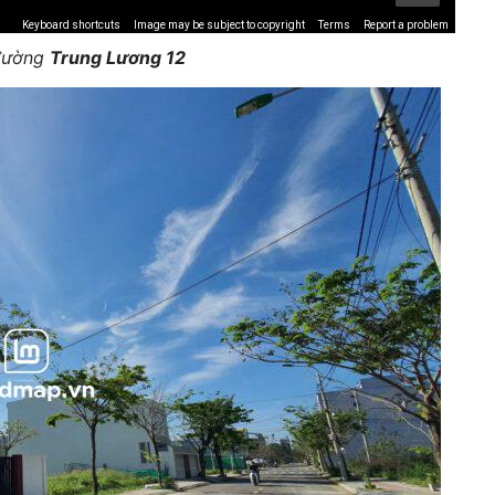
Keyboard shortcuts
Image may be subject to copyright
Terms
Report a problem
 đường
Trung Lương 12