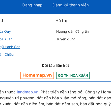
Đăng nhập
Đăng ký thành viên
ad
Hỗ trợ
òa Quý
Hướng dẫn đăng tin
òa Xuân
Tuyển dụng
gũ Hành Sơn
ên Chiểu
Đối tác liên kết
ền thuộc
landmap.vn
. Phát triển nền tảng bởi Công ty Hom
nguyễn tri phương, đất nền hòa xuân mở rộng, bán đất đảo 
 xuân, đất nền điện âm, bán đất đầm sen, bán đất hòa quý,