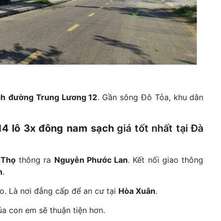
ch
đường Trung Lương 12
. Gần sông Đô Tỏa, khu dân
14 lô 3x đông nam sạch
giá tốt nhất tại Đà
 Thọ
thông ra
Nguyễn Phước Lan
. Kết nối giao thông
n
.
o. Là nơi đẳng cấp để an cư tại
Hòa Xuân
.
ủa con em sẽ thuận tiện hơn.