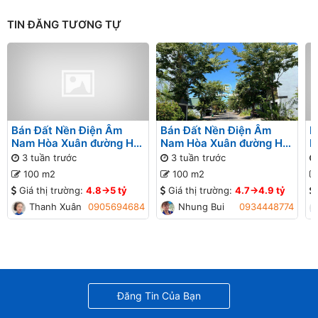
TIN ĐĂNG TƯƠNG TỰ
Bán Đất Nền Điện Âm
Bán Đất Nền Điện Âm
B
Nam Hòa Xuân đường Hói
Nam Hòa Xuân đường Hói
N
Kiểng 8 B2-38 lô 1x - Gần
Kiểng 8 B2-38 lô 1x - Gần
K
3 tuần trước
3 tuần trước
đường Nguyễn Phước Lan
đường Nguyễn Phước Lan
đ
100 m2
100 m2
Giá thị trường:
4.8->5 tỷ
Giá thị trường:
4.7->4.9 tỷ
Thanh Xuân
0905694684
Nhung Bui
0934448774
Đăng Tin Của Bạn